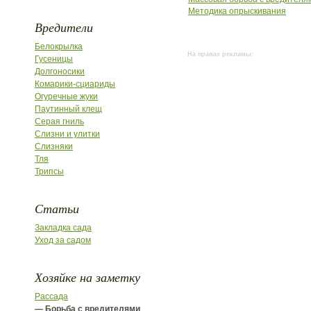
Методика опрыскивания
Вредители
Белокрылка
На правах рекламы:
Гусеницы
Долгоносики
Комарики-сциариды
Огуречные жуки
Паутинный клещ
Серая гниль
Слизни и улитки
Слизняки
Тля
Трипсы
Статьи
Закладка сада
Уход за садом
Хозяйке на заметку
Рассада
— Борьба с вредителями