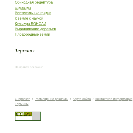
Обиходная рецептура
садовода
Вертикальные грядки
К земле с наукой
Культура БОНСАИ
Выращивание деревьев
Плодородные земли
Термины
На правах рекламы:
О проекте
/
Размещение рекламы
/
Карта сайта
/
Контактная информация
Термины