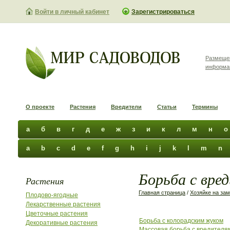
Войти в личный кабинет
Зарегистрироваться
Размеще
информа
О проекте
Растения
Вредители
Статьи
Термины
а
б
в
г
д
е
ж
з
и
к
л
м
н
о
a
b
c
d
e
f
g
h
i
j
k
l
m
n
Борьба с вре
Растения
Главная страница
/
Хозяйке на зам
Плодово-ягодные
Лекарственные растения
Цветочные растения
Борьба с колорадским жуком
Декоративные растения
Массовая борьба с вредителя