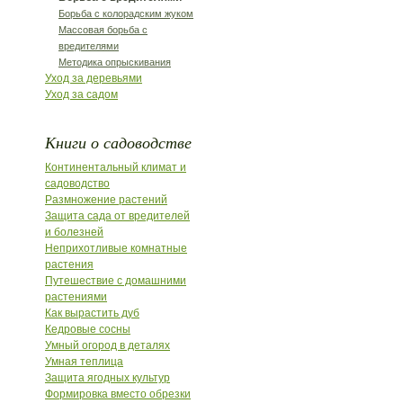
Борьба с колорадским жуком
Массовая борьба с
вредителями
Методика опрыскивания
Уход за деревьями
Уход за садом
Книги о садоводстве
Континентальный климат и
садоводство
Размножение растений
Защита сада от вредителей
и болезней
Неприхотливые комнатные
растения
Путешествие с домашними
растениями
Как вырастить дуб
Кедровые сосны
Умный огород в деталях
Умная теплица
Защита ягодных культур
Формировка вместо обрезки