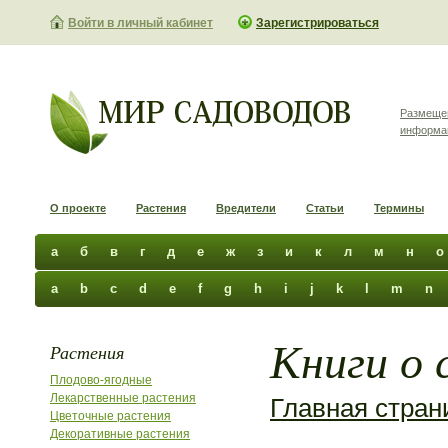
Войти в личный кабинет
Зарегистрироваться
Размеще
информа
О проекте
Растения
Вредители
Статьи
Термины
а
б
в
г
д
е
ж
з
и
к
л
м
н
о
a
b
c
d
e
f
g
h
i
j
k
l
m
n
Книги о 
Растения
Плодово-ягодные
Лекарственные растения
Главная стран
Цветочные растения
Декоративные растения