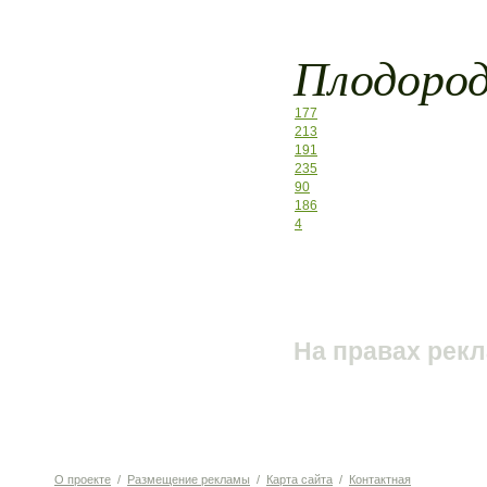
Плодород
177
213
191
235
90
186
4
На правах рек
О проекте
/
Размещение рекламы
/
Карта сайта
/
Контактная