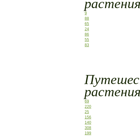
растени
9
88
65
24
86
55
83
Путешес
растени
69
220
25
156
140
308
199