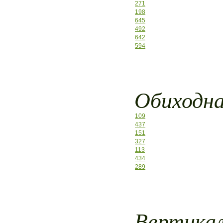
271
198
645
492
642
594
Обиходна
109
437
151
327
113
434
289
Вертикал