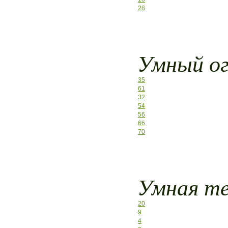
28
Умный ог
35
61
32
54
56
66
70
Умная т
20
9
4