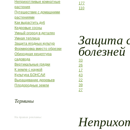
Неприхотливые комнатные
177
растения
110
Путешествие с домашними
растениями
Как вырастить дуб
Кедровые сосны
Защита с
Умный огород в деталях
Умная теплица
Защита ягодных культур
болезней
Формировка вместо обрезки
Обиходная рецептура
садовода
33
Вертикальные грядки
26
К земле с наукой
17
Культура БОНСАИ
43
Выращивание деревьев
22
39
Плодородные земли
27
Термины
Неприхо
На правах рекламы: