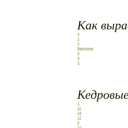
Как выра
4
2
5
Введение
9
8
3
Кедровые
1
11
24
27
6
10