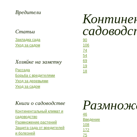
Вредители
Контине
садоводс
Статьи
Закладка сада
90
Уход за садом
106
74
54
Хозяйке на заметку
69
19
Рассада
18
Борьба с вредителями
Уход за деревьями
Уход за садом
Размнож
Книги о садоводстве
Континентальный климат и
46
садоводство
Введение
Размножение растений
108
Защита сада от вредителей
172
и болезней
75