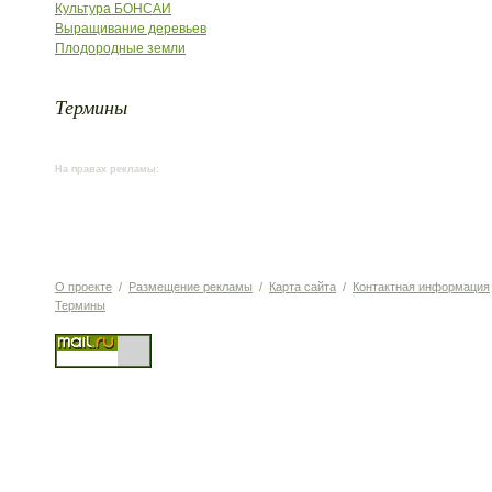
Культура БОНСАИ
Выращивание деревьев
Плодородные земли
Термины
На правах рекламы:
О проекте
/
Размещение рекламы
/
Карта сайта
/
Контактная информация
Термины