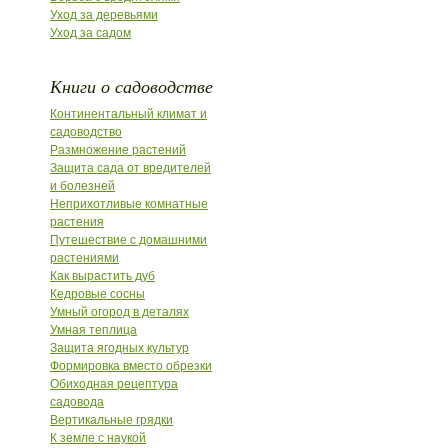
Уход за деревьями
Уход за садом
Книги о садоводстве
Континентальный климат и
садоводство
Размножение растений
Защита сада от вредителей
и болезней
Неприхотливые комнатные
растения
Путешествие с домашними
растениями
Как вырастить дуб
Кедровые сосны
Умный огород в деталях
Умная теплица
Защита ягодных культур
Формировка вместо обрезки
Обиходная рецептура
садовода
Вертикальные грядки
К земле с наукой