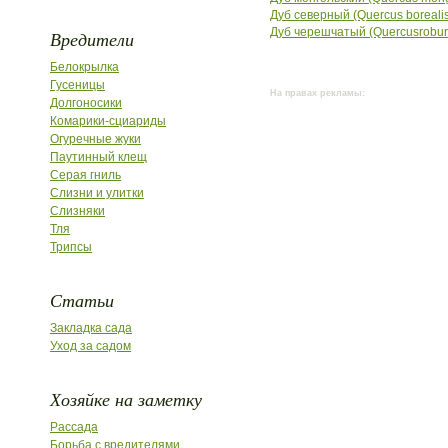
Дуб северный (Quercus borealisM
Дуб черешчатый (Quercusrobur 
Вредители
Белокрылка
Гусеницы
На правах рекламы:
Долгоносики
Комарики-сциариды
Огуречные жуки
Паутинный клещ
Серая гниль
Слизни и улитки
Слизняки
Тля
Трипсы
Статьи
Закладка сада
Уход за садом
Хозяйке на заметку
Рассада
Борьба с вредителями