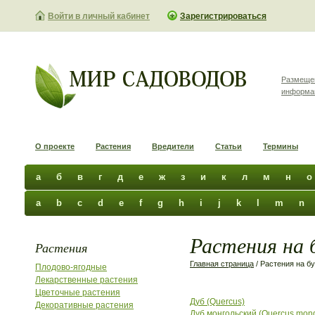
Войти в личный кабинет
Зарегистрироваться
Размеще
информа
О проекте
Растения
Вредители
Статьи
Термины
а
б
в
г
д
е
ж
з
и
к
л
м
н
о
a
b
c
d
e
f
g
h
i
j
k
l
m
n
Растения на 
Растения
Главная страница
/ Растения на б
Плодово-ягодные
Лекарственные растения
Цветочные растения
Дуб (Quercus)
Декоративные растения
Дуб монгольский (Quercus mong