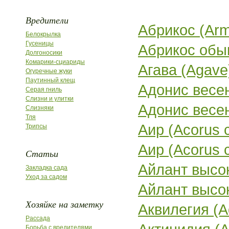
Вредители
Абрикос (Arm
Белокрылка
Гусеницы
Абрикос обык
Долгоносики
Комарики-сциариды
Агава (Agave
Огуречные жуки
Паутинный клещ
Адонис весенн
Серая гниль
Слизни и улитки
Адонис весенн
Слизняки
Тля
Аир (Acorus 
Трипсы
Аир (Acorus c
Статьи
Айлант высоки
Закладка сада
Уход за садом
Айлант высоки
Хозяйке на заметку
Аквилегия (Aq
Рассада
Борьба с вредителями