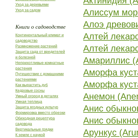
Актинидия (Ac
Уход за деревьями
Алиссум морс
Уход за садом
Алоэ древови
Книги о садоводстве
Алтей лекарст
Континентальный климат и
садоводство
Алтей лекарст
Размножение растений
Защита сада от вредителей
и болезней
Амариллис (Am
Неприхотливые комнатные
растения
Аморфа куста
Путешествие с домашними
растениями
Аморфа куста
Как вырастить дуб
Кедровые сосны
Анемон (Ane
Умный огород в деталях
Умная теплица
Анис обыкнов
Защита ягодных культур
Формировка вместо обрезки
Анис обыкнов
Обиходная рецептура
садовода
Вертикальные грядки
Арункус (Arun
К земле с наукой