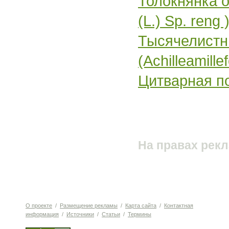
Толокнянка о
(L.) Sp. reng 
Тысячелистн
(Achilleamille
Цитварная по
На правах рек
О проекте
/
Размещение рекламы
/
Карта сайта
/
Контактная
информация
/
Источники
/
Статьи
/
Термины