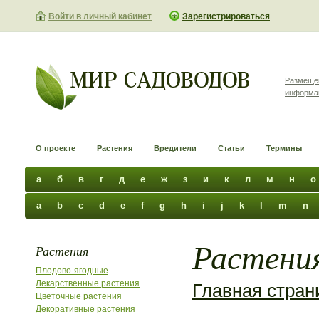
Войти в личный кабинет
Зарегистрироваться
Размеще
информа
О проекте
Растения
Вредители
Статьи
Термины
а
б
в
г
д
е
ж
з
и
к
л
м
н
о
a
b
c
d
e
f
g
h
i
j
k
l
m
n
Растения
Растения
Плодово-ягодные
Лекарственные растения
Главная стран
Цветочные растения
Декоративные растения