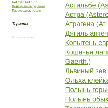
Культура БОНСАИ
Астильбе (Ast
Выращивание деревьев
Плодородные земли
Астра (Asterc
Атрагена (At
Термины
Дягиль аптечн
На правах рекламы:
Копытень евр
Кошачья лапк
Gaerth.)
Львиный зев (
Ольха клейкая
Полынь горьк
Полынь обыкн