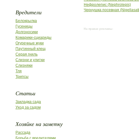
Нефролепис (Nephrolepis)
Чернушка посевная (Nigellasati
Вредители
Белокрылка
Гусеницы
На правах рекламы:
Долгоносики
Комарики-сциариды
Огуречные жуки
Паутинный клещ
Серая гниль
Слизни и улитки
Слизняки
Тля
Трипсы
Статьи
Закладка сада
Уход за садом
Хозяйке на заметку
Рассада
Борьба с вредителями