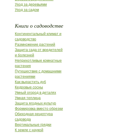
Уход за деревьями
Уход за садом
Книги о садоводстве
Континентальный климат и
садоводство
Размножение растений
Защита сада от вредителей
и болезней
Неприхотливые комнатные
растения
Путешествие с домашними
растениями
Как вырастить дуб
Кедровые сосны
Умный огород в деталях
Умная теплица
Защита ягодных культур
Формировка вместо обрезки
Обиходная рецептура
садовода
Вертикальные грядки
К земле с наукой