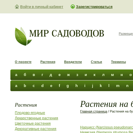
Войти в личный кабинет
Зарегистрироваться
Размеще
О проекте
Растения
Вредители
Статьи
Термины
а
б
в
г
д
е
ж
з
и
к
л
м
н
о
a
b
c
d
e
f
g
h
i
j
k
l
m
n
Растения на 
Растения
Главная страница
/ Растения на б
Плодово-ягодные
Лекарственные растения
Цветочные растения
Нарцисс (Narcissus pseudonarci
Декоративные растения
Немезия (Nemesia strumosa Ben