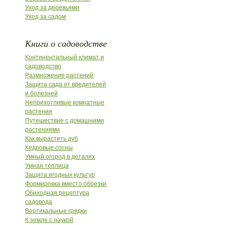
Уход за деревьями
Уход за садом
Книги о садоводстве
Континентальный климат и
садоводство
Размножение растений
Защита сада от вредителей
и болезней
Неприхотливые комнатные
растения
Путешествие с домашними
растениями
Как вырастить дуб
Кедровые сосны
Умный огород в деталях
Умная теплица
Защита ягодных культур
Формировка вместо обрезки
Обиходная рецептура
садовода
Вертикальные грядки
К земле с наукой