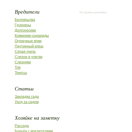
Вредители
На правах рекламы:
Белокрылка
Гусеницы
Долгоносики
Комарики-сциариды
Огуречные жуки
Паутинный клещ
Серая гниль
Слизни и улитки
Слизняки
Тля
Трипсы
Статьи
Закладка сада
Уход за садом
Хозяйке на заметку
Рассада
Борьба с вредителями