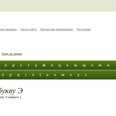
ние рекламы
/
Карта сайта
/
Контактная информация
/
Источники
Уход за садом
п
р
с
т
у
ф
х
ц
ч
ш
щ
э
ю
я
o
p
q
r
s
t
u
v
w
x
y
z
букву Э
укву Э найдено 1