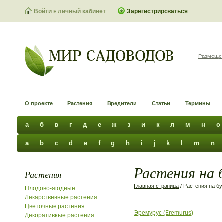
Войти в личный кабинет
Зарегистрироваться
Размеще
О проекте
Растения
Вредители
Статьи
Термины
а
б
в
г
д
е
ж
з
и
к
л
м
н
о
a
b
c
d
e
f
g
h
i
j
k
l
m
n
Растения на 
Растения
Главная страница
/ Растения на б
Плодово-ягодные
Лекарственные растения
Цветочные растения
Эремурус (Eremurus)
Декоративные растения