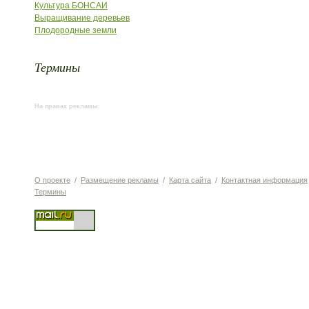
Культура БОНСАИ
Выращивание деревьев
Плодородные земли
Термины
На правах рекламы:
О проекте
/
Размещение рекламы
/
Карта сайта
/
Контактная информация
Термины