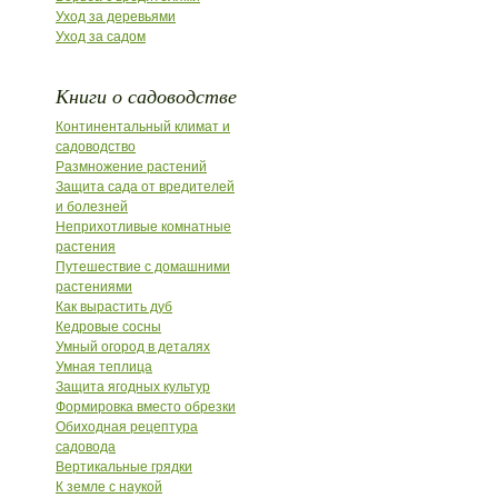
Уход за деревьями
Уход за садом
Книги о садоводстве
Континентальный климат и
садоводство
Размножение растений
Защита сада от вредителей
и болезней
Неприхотливые комнатные
растения
Путешествие с домашними
растениями
Как вырастить дуб
Кедровые сосны
Умный огород в деталях
Умная теплица
Защита ягодных культур
Формировка вместо обрезки
Обиходная рецептура
садовода
Вертикальные грядки
К земле с наукой