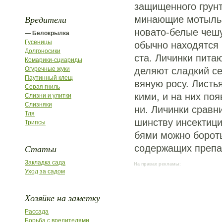
защищенного грунт
Вредители
минающие мотыльк
новато-белые чеш
— Белокрылка
Гусеницы
обычно находятся 
Долгоносики
ста. Личинки пита
Комарики-сциариды
Огуречные жуки
деляют сладкий се
Паутинный клещ
вяную росу. Листь
Серая гниль
кими, и на них по
Слизни и улитки
Слизняки
ни. Личинки сравн
Тля
шинству инсектици
Трипсы
бями можно борот
Статьи
содержащих препа
Закладка сада
На правах рекламы:
Уход за садом
Хозяйке на заметку
Рассада
Борьба с вредителями