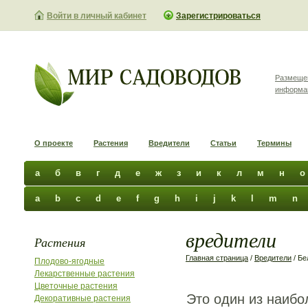
Войти в личный кабинет
Зарегистрироваться
Размеще
информа
О проекте
Растения
Вредители
Статьи
Термины
а
б
в
г
д
е
ж
з
и
к
л
м
н
о
a
b
c
d
e
f
g
h
i
j
k
l
m
n
вредители
Растения
Главная страница
/
Вредители
/ Бе
Плодово-ягодные
Лекарственные растения
Цветочные растения
Это один из наибо
Декоративные растения