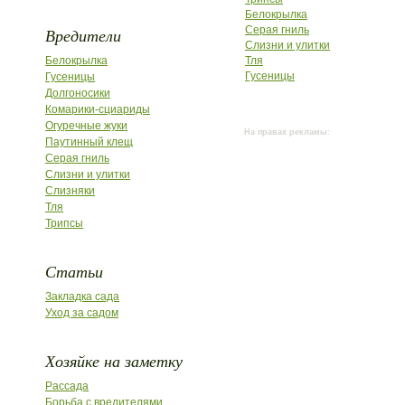
Белокрылка
Серая гниль
Вредители
Слизни и улитки
Белокрылка
Тля
Гусеницы
Гусеницы
Долгоносики
Комарики-сциариды
Огуречные жуки
На правах рекламы:
Паутинный клещ
Серая гниль
Слизни и улитки
Слизняки
Тля
Трипсы
Статьи
Закладка сада
Уход за садом
Хозяйке на заметку
Рассада
Борьба с вредителями