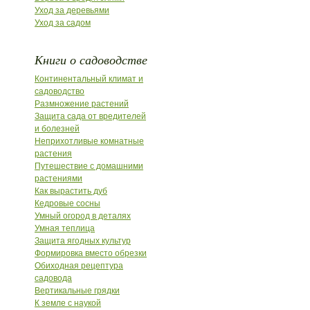
Уход за деревьями
Уход за садом
Книги о садоводстве
Континентальный климат и
садоводство
Размножение растений
Защита сада от вредителей
и болезней
Неприхотливые комнатные
растения
Путешествие с домашними
растениями
Как вырастить дуб
Кедровые сосны
Умный огород в деталях
Умная теплица
Защита ягодных культур
Формировка вместо обрезки
Обиходная рецептура
садовода
Вертикальные грядки
К земле с наукой