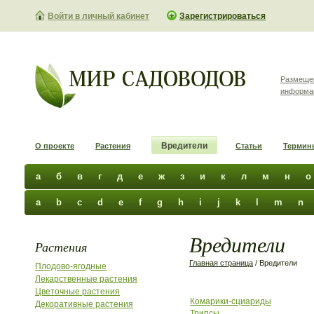
Войти в личный кабинет
Зарегистрироваться
Размеще
информа
Вредители
О проекте
Растения
Статьи
Термин
а
б
в
г
д
е
ж
з
и
к
л
м
н
о
a
b
c
d
e
f
g
h
i
j
k
l
m
n
Вредители
Растения
Главная страница
/ Вредители
Плодово-ягодные
Лекарственные растения
Цветочные растения
Комарики-сциариды
Декоративные растения
Трипсы