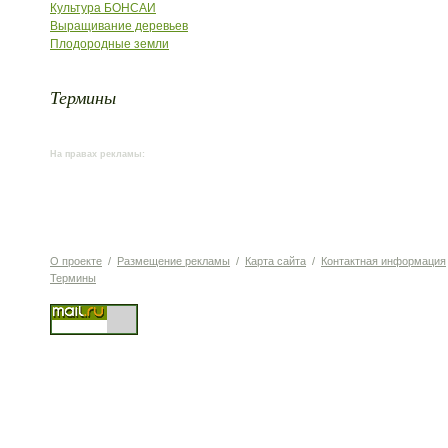
Культура БОНСАИ
Выращивание деревьев
Плодородные земли
Термины
На правах рекламы:
О проекте
/
Размещение рекламы
/
Карта сайта
/
Контактная информация
Термины