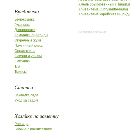
Хмель обыкновенный (Humulusl
Хризантема (Chrysanthemum)
Вредители
Хризантема корейская гибридн
Белокрылка
Гусеницы
Долгоносики
На правах рекламы:
Комарики-сциариды
Огуречные жуки
Паутинный клещ
Серая гниль
Слизни и улитки
Слизняки
Тля
Трипсы
Статьи
Закладка сада
Уход за садом
Хозяйке на заметку
Рассада
Борьба с вредителями