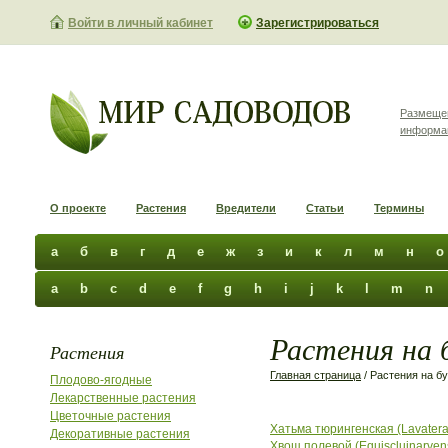
Войти в личный кабинет
Зарегистрироваться
Размеще
информа
О проекте
Растения
Вредители
Статьи
Термины
а
б
в
г
д
е
ж
з
и
к
л
м
н
о
a
b
c
d
e
f
g
h
i
j
k
l
m
n
Растения на 
Растения
Главная страница
/ Растения на бу
Плодово-ягодные
Лекарственные растения
Цветочные растения
Хатьма тюрингенская (Lavaterat
Декоративные растения
Хвощ полевой (Equiscluinarvens