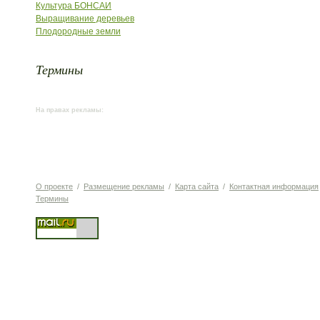
Культура БОНСАИ
Выращивание деревьев
Плодородные земли
Термины
На правах рекламы:
О проекте
/
Размещение рекламы
/
Карта сайта
/
Контактная информация
Термины