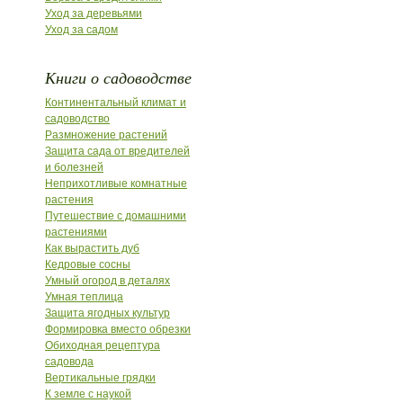
Уход за деревьями
Уход за садом
Книги о садоводстве
Континентальный климат и
садоводство
Размножение растений
Защита сада от вредителей
и болезней
Неприхотливые комнатные
растения
Путешествие с домашними
растениями
Как вырастить дуб
Кедровые сосны
Умный огород в деталях
Умная теплица
Защита ягодных культур
Формировка вместо обрезки
Обиходная рецептура
садовода
Вертикальные грядки
К земле с наукой