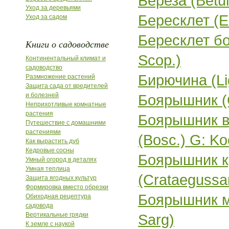
Береза (Betul
Уход за деревьями
Бересклет (
Уход за садом
Бересклет б
Книги о садоводстве
Scop.)
Континентальный климат и
садоводство
Бирючина (Li
Размножение растений
Защита сада от вредителей
и болезней
Боярышник (
Неприхотливые комнатные
растения
Боярышник ве
Путешествие с домашними
растениями
(Bosc.) G: Ko
Как вырастить дуб
Кедровые сосны
Боярышник к
Умный огород в деталях
Умная теплица
(Crataegussan
Защита ягодных культур
Формировка вместо обрезки
Боярышник мя
Обиходная рецептура
садовода
Вертикальные грядки
Sarg)
К земле с наукой