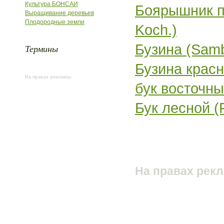
Культура БОНСАИ
Боярышник по
Выращивание деревьев
Плодородные земли
Koch.)
Бузина (Sam
Термины
Бузина красн
На правах рекламы:
бук восточный
Бук лесной (F
На правах рек