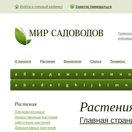
Войти в личный кабинет
Зарегистрироваться
Размеще
информа
О проекте
Растения
Вредители
Статьи
Термины
а
б
в
г
д
е
ж
з
и
к
л
м
н
о
a
b
c
d
e
f
g
h
i
j
k
l
m
n
Растения
Растения
Плодово-ягодные
Лекарственные растения
Главная стран
Цветочные растения
Декоративные растения