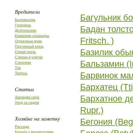
Вредители
Багульник бо
Белокрылка
Гусеницы
Бадан толсто
Долгоносики
Комарики-сциариды
Fritsch. )
Огуречные жуки
Паутинный клещ
Базилик обык
Серая гниль
Слизни и улитки
Бальзамин (I
Слизняки
Тля
Барвинок мал
Трипсы
Бархатец (Tti
Статьи
Бархатное д
Закладка сада
Уход за садом
Rupr.)
Хозяйке на заметку
Бегония (Beg
Рассада
Борьба с вредителями