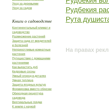
Рудбекия вол
Уход за деревьями
Рудбекия расс
Уход за садом
Рута душиста
Книги о садоводстве
Континентальный климат и
садоводство
Размножение растений
Защита сада от вредителей
и болезней
На правах рек
Неприхотливые комнатные
растения
Путешествие с домашними
растениями
Как вырастить дуб
Кедровые сосны
Умный огород в деталях
Умная теплица
Защита ягодных культур
Формировка вместо обрезки
Обиходная рецептура
садовода
Вертикальные грядки
К земле с наукой