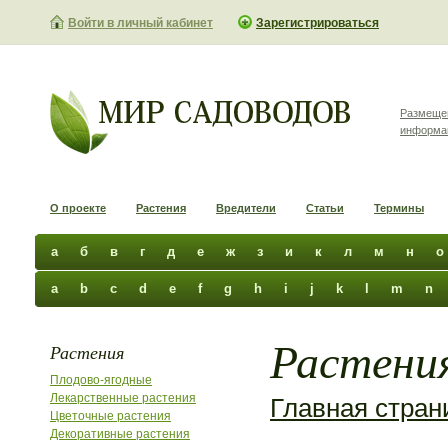
Войти в личный кабинет
Зарегистрироваться
Размеще
информа
О проекте
Растения
Вредители
Статьи
Термины
а
б
в
г
д
е
ж
з
и
к
л
м
н
о
a
b
c
d
e
f
g
h
i
j
k
l
m
n
Растения
Растения
Плодово-ягодные
Лекарственные растения
Главная стран
Цветочные растения
Декоративные растения