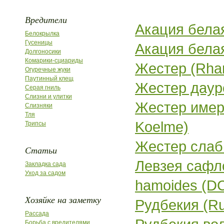
Вредители
Акация белая
Белокрылка
Гусеницы
Акация белая
Долгоносики
Комарики-сциариды
Жестер (Rha
Огуречные жуки
Паутинный клещ
Жестер даурс
Серая гниль
Слизни и улитки
Жестер имере
Слизняки
Тля
Koelme)
Трипсы
Жестер слаби
Статьи
Левзея сафл
Закладка сада
Уход за садом
hamoides (DC) 
Хозяйке на заметку
Рудбекия (Ru
Рассада
Борьба с вредителями