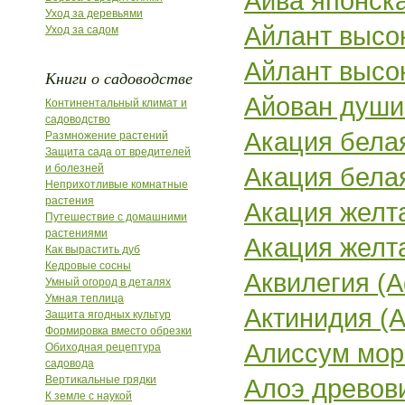
Айва японска
Уход за деревьями
Айлант высоки
Уход за садом
Айлант высоки
Книги о садоводстве
Айован душис
Континентальный климат и
садоводство
Акация белая
Размножение растений
Защита сада от вредителей
и болезней
Акация белая
Неприхотливые комнатные
растения
Акация желта
Путешествие с домашними
растениями
Акация желта
Как вырастить дуб
Кедровые сосны
Аквилегия (Aq
Умный огород в деталях
Умная теплица
Актинидия (Ac
Защита ягодных культур
Формировка вместо обрезки
Алиссум морс
Обиходная рецептура
садовода
Вертикальные грядки
Алоэ древови
К земле с наукой