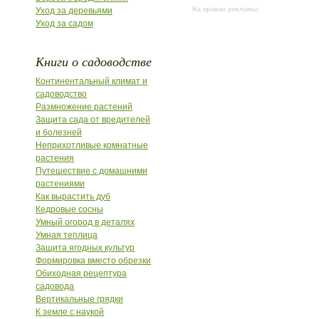
Уход за деревьями
На правах рекламы:
Уход за садом
Книги о садоводстве
Континентальный климат и
садоводство
Размножение растений
Защита сада от вредителей
и болезней
Неприхотливые комнатные
растения
Путешествие с домашними
растениями
Как вырастить дуб
Кедровые сосны
Умный огород в деталях
Умная теплица
Защита ягодных культур
Формировка вместо обрезки
Обиходная рецептура
садовода
Вертикальные грядки
К земле с наукой