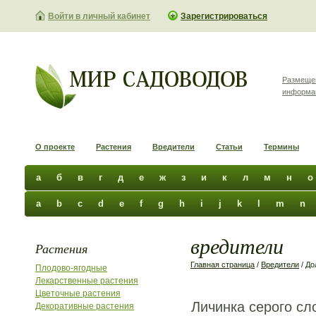
Войти в личный кабинет
Зарегистрироваться
Размеще
информа
О проекте
Растения
Вредители
Статьи
Термины
а
б
в
г
д
е
ж
з
и
к
л
м
н
о
a
b
c
d
e
f
g
h
i
j
k
l
m
n
вредители
Растения
Главная страница
/
Вредители
/ До
Плодово-ягодные
Лекарственные растения
Цветочные растения
Личинка серого сл
Декоративные растения