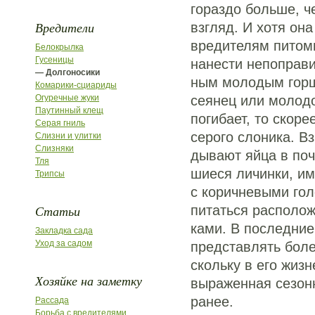
гораздо больше, ч
Вредители
взгляд. И хотя она
вредителям питом
Белокрылка
Гусеницы
нанести непоправ
— Долгоносики
ным молодым горш
Комарики-сциариды
Огуречные жуки
сеянец или молод
Паутинный клещ
погибает, то скоре
Серая гниль
серого слоника. В
Слизни и улитки
Слизняки
дывают яйца в поч
Тля
шиеся личинки, и
Трипсы
с коричневыми гол
Статьи
питаться располо
ками. В последние
Закладка сада
Уход за садом
представлять боле
скольку в его жиз
Хозяйке на заметку
выраженная сезон
ранее.
Рассада
Борьба с вредителями