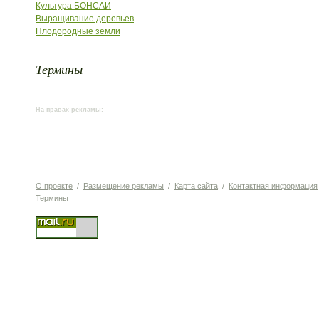
Культура БОНСАИ
Выращивание деревьев
Плодородные земли
Термины
На правах рекламы:
О проекте
/
Размещение рекламы
/
Карта сайта
/
Контактная информация
Термины