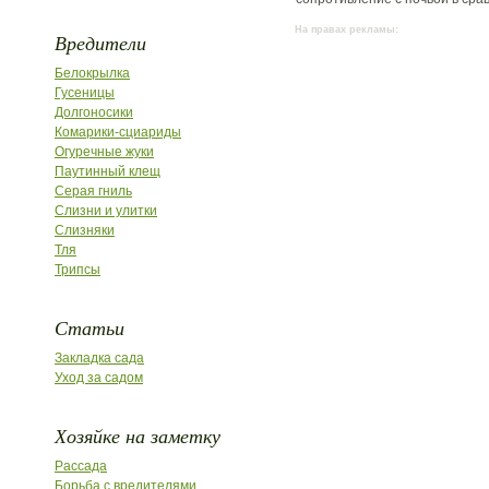
На правах рекламы:
Вредители
Белокрылка
Гусеницы
Долгоносики
Комарики-сциариды
Огуречные жуки
Паутинный клещ
Серая гниль
Слизни и улитки
Слизняки
Тля
Трипсы
Статьи
Закладка сада
Уход за садом
Хозяйке на заметку
Рассада
Борьба с вредителями