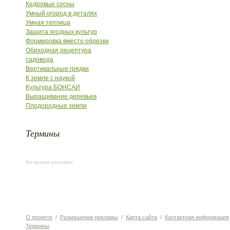
Кедровые сосны
Умный огород в деталях
Умная теплица
Защита ягодных культур
Формировка вместо обрезки
Обиходная рецептура
садовода
Вертикальные грядки
К земле с наукой
Культура БОНСАИ
Выращивание деревьев
Плодородные земли
Термины
На правах рекламы:
О проекте
/
Размещение рекламы
/
Карта сайта
/
Контактная информация
Термины