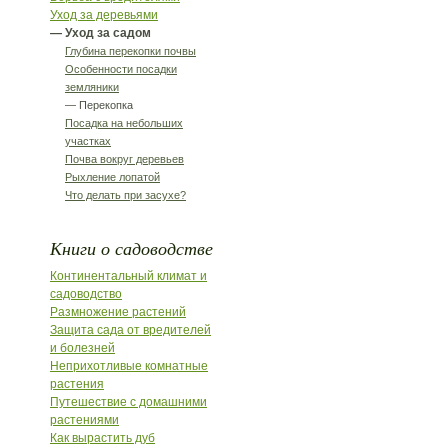
Уход за деревьями
— Уход за садом
Глубина перекопки почвы
Особенности посадки
земляники
— Перекопка
Посадка на небольших
участках
Почва вокруг деревьев
Рыхление лопатой
Что делать при засухе?
Книги о садоводстве
Континентальный климат и
садоводство
Размножение растений
Защита сада от вредителей
и болезней
Неприхотливые комнатные
растения
Путешествие с домашними
растениями
Как вырастить дуб