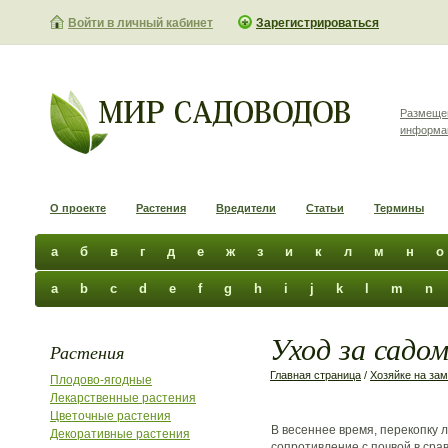
Войти в личный кабинет
Зарегистрироваться
Размеще
информа
О проекте
Растения
Вредители
Статьи
Термины
а
б
в
г
д
е
ж
з
и
к
л
м
н
о
a
b
c
d
e
f
g
h
i
j
k
l
m
n
Уход за садо
Растения
Главная страница
/
Хозяйке на зам
Плодово-ягодные
Лекарственные растения
Цветочные растения
В весеннее время, перекопку
Декоративные растения
сопротивление с почвой в срав