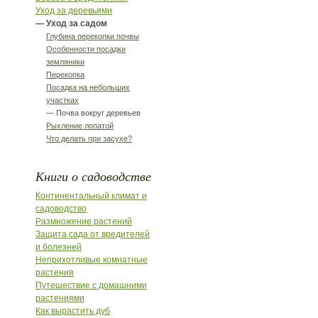
Уход за деревьями
— Уход за садом
Глубина перекопки почвы
Особенности посадки
земляники
Перекопка
Посадка на небольших
участках
— Почва вокруг деревьев
Рыхление лопатой
Что делать при засухе?
Книги о садоводстве
Континентальный климат и
садоводство
Размножение растений
Защита сада от вредителей
и болезней
Неприхотливые комнатные
растения
Путешествие с домашними
растениями
Как вырастить дуб