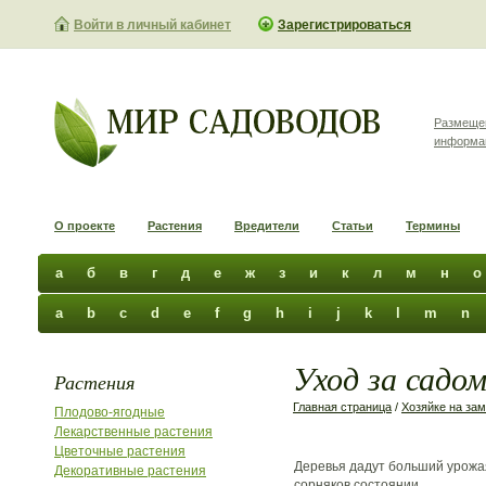
Войти в личный кабинет
Зарегистрироваться
Размеще
информа
О проекте
Растения
Вредители
Статьи
Термины
а
б
в
г
д
е
ж
з
и
к
л
м
н
о
a
b
c
d
e
f
g
h
i
j
k
l
m
n
Уход за садо
Растения
Главная страница
/
Хозяйке на зам
Плодово-ягодные
Лекарственные растения
Цветочные растения
Деревья дадут больший урожая
Декоративные растения
сорняков состоянии.