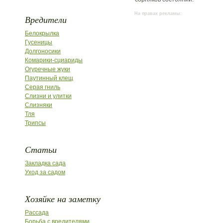
На правах рекламы:
Вредители
Белокрылка
Гусеницы
Долгоносики
Комарики-сциариды
Огуречные жуки
Паутинный клещ
Серая гниль
Слизни и улитки
Слизняки
Тля
Трипсы
Статьи
Закладка сада
Уход за садом
Хозяйке на заметку
Рассада
Борьба с вредителями