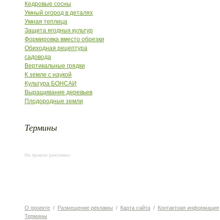
Кедровые сосны
Умный огород в деталях
Умная теплица
Защита ягодных культур
Формировка вместо обрезки
Обиходная рецептура
садовода
Вертикальные грядки
К земле с наукой
Культура БОНСАИ
Выращивание деревьев
Плодородные земли
Термины
На правах рекламы:
О проекте
/
Размещение рекламы
/
Карта сайта
/
Контактная информация
Термины