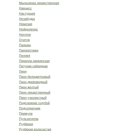
Мыльнянка лекарственная
Нарцисс
Настурция
Незабудка
Немезия
Нефролепис
Ноготки
Очиток
Пальма
Папоротники
Пеллея
Перилла нанкинская
Петуния гибридная
Пион
Пион белоцветковый
Пион древовидный
Пион желтый
Пион лекарственный
Пион узколистный
Подснежник голубой
Подсолнечник
Примула
Пульзатилла
Рудбекия
Рудбекия волосистая