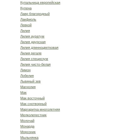
Купальница европейская
Купена
Лавр благородный
Лакфиоль
Левкой
Лилия
Лилия ауратум
Лилия даурская
Лилия длинноцветковая
Лилия регале
Лилия специозум
Лилия чисто-белая
Лимон
Лобелия
Львиный зев
Магнолия
Мак
Мак восточный
Мак снотворный
Маргаритка многолетняя
Мелколепестник
Молочай
Монарда
Морозник
Мыльнянка