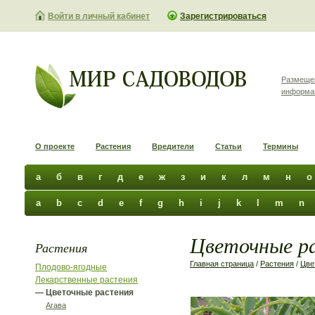
Войти в личный кабинет
Зарегистрироваться
Размеще
информа
О проекте
Растения
Вредители
Статьи
Термины
а
б
в
г
д
е
ж
з
и
к
л
м
н
о
a
b
c
d
e
f
g
h
i
j
k
l
m
n
Цветочные ра
Растения
Главная страница
/
Растения
/
Цве
Плодово-ягодные
Лекарственные растения
— Цветочные растения
Агава