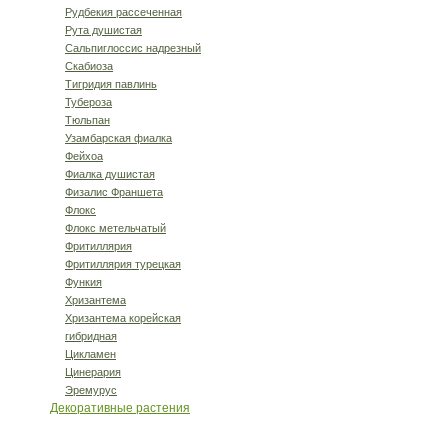
Рудбекия рассеченная
Рута душистая
Сальпиглоссис надрезный
Скабиоза
Тигридия павлинь
Тубероза
Тюльпан
Узамбарская фиалка
Фейхоа
Фиалка душистая
Физалис Франшета
Флокс
Флокс метельчатый
Фритиллярия
Фритиллярия турецкая
Функия
Хризантема
Хризантема корейская
гибридная
Цикламен
Цинерария
Эремурус
Декоративные растения