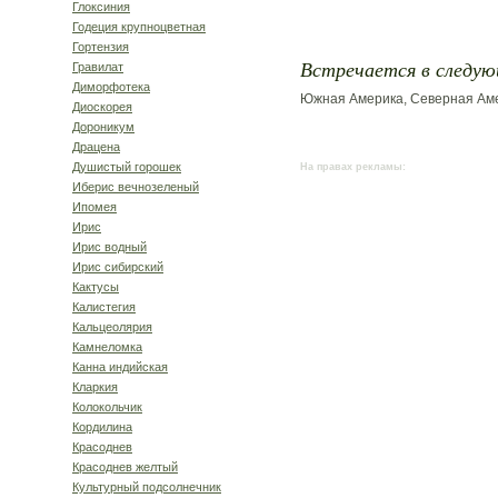
Глоксиния
Годеция крупноцветная
Гортензия
Встречается в следую
Гравилат
Диморфотека
Южная Америка, Северная Аме
Диоскорея
Дороникум
Драцена
Душистый горошек
На правах рекламы:
Иберис вечнозеленый
Ипомея
Ирис
Ирис водный
Ирис сибирский
Кактусы
Калистегия
Кальцеолярия
Камнеломка
Канна индийская
Кларкия
Колокольчик
Кордилина
Красоднев
Красоднев желтый
Культурный подсолнечник