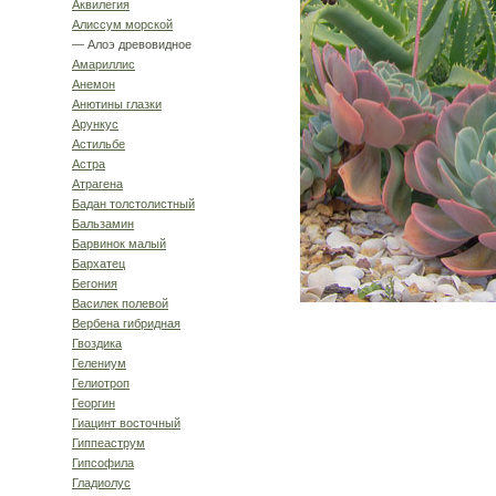
Аквилегия
Алиссум морской
— Алоэ древовидное
Амариллис
Анемон
Анютины глазки
Арункус
Астильбе
Астра
Атрагена
Бадан толстолистный
Бальзамин
Барвинок малый
Бархатец
Бегония
Василек полевой
Вербена гибридная
Гвоздика
Гелениум
Гелиотроп
Георгин
Гиацинт восточный
Гиппеаструм
Гипсофила
Гладиолус