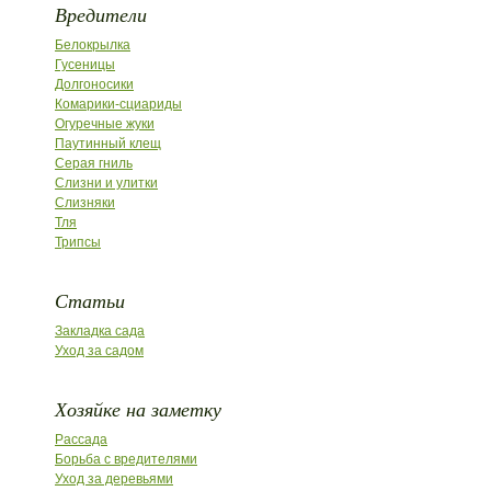
Вредители
Белокрылка
Гусеницы
Долгоносики
Комарики-сциариды
Огуречные жуки
Паутинный клещ
Серая гниль
Слизни и улитки
Слизняки
Тля
Трипсы
Статьи
Закладка сада
Уход за садом
Хозяйке на заметку
Рассада
Борьба с вредителями
Уход за деревьями