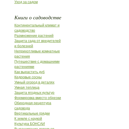
Уход за садом
Книги о садоводстве
Континентальный климат и
садоводство
Размножение растений
Защита сада от вредителей
и болезней
Неприхотливые комнатные
растения
Путешествие с домашними
растениями
Как вырастить дуб
Кедровые сосны
Умный огород в деталях
Умная теплица
Защита ягодных культур
Формировка вместо обрезки
Обиходная рецептура
садовода
Вертикальные грядки
К земле с наукой
Культура БОНСАИ