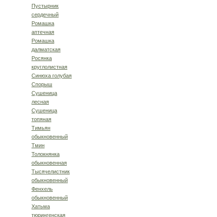
Пустырник
сердечный
Ромашка
аптечная
Ромашка
далматская
Росянка
круглолистная
Синюха голубая
Спорыш
Сушеница
лесная
Сушеница
топяная
Тимьян
обыкновенный
Тмин
Толокнянка
обыкновенная
Тысячелистник
обыкновенный
Фенхель
обыкновенный
Хатьма
тюрингенская