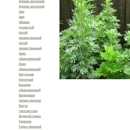
Адонис весенний
Адонис весенний
Аир
Аир
Айован
душистый
Алтей
лекарственный
Алтей
лекарственный
Анис
обыкновенный
Анис
обыкновенный
Багульник
болотный
Базилик
обыкновенный
Валериана
лекарственная
Вахта
трехлистная
Водяной перец
Гармала
Горец змеиный