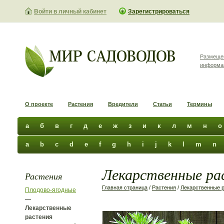
Войти в личный кабинет
Зарегистрироваться
Размеще
информа
О проекте
Растения
Вредители
Статьи
Термины
а
б
в
г
д
е
ж
з
и
к
л
м
н
о
a
b
c
d
e
f
g
h
i
j
k
l
m
n
Лекарственные рас
Растения
Главная страница
/
Растения
/
Лекарственные 
Плодово-ягодные
—
Лекарственные
растения