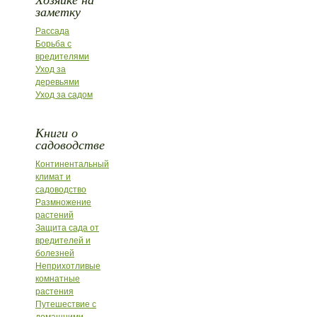
заметку
Рассада
Борьба с
вредителями
Уход за
деревьями
Уход за садом
Книги о
садоводстве
Континентальный
климат и
садоводство
Размножение
растений
Защита сада от
вредителей и
болезней
Неприхотливые
комнатные
растения
Путешествие с