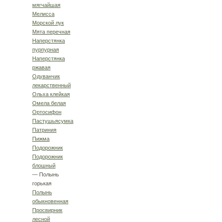
мягчайшая
Мелисса
Морской лук
Мята перечная
Наперстянка
пурпурная
Наперстянка
ржавая
Одуванчик
лекарственный
Ольха клейкая
Омела белая
Ортосифон
Пастушьясумка
Патриния
Пижма
Подорожник
Подорожник
блошный
— Полынь
горькая
Полынь
обыкновенная
Просвирник
лесной