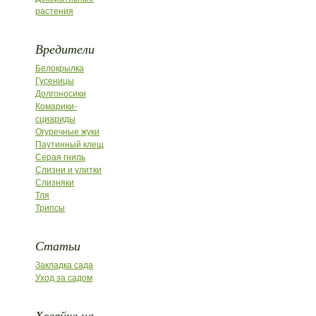
растения
Вредители
Белокрылка
Гусеницы
Долгоносики
Комарики-
сциариды
Огуречные жуки
Паутинный клещ
Серая гниль
Слизни и улитки
Слизняки
Тля
Трипсы
Статьи
Закладка сада
Уход за садом
Хозяйке на