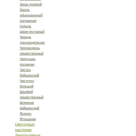
Хвощ полевой
Хмель
обыкновенный
Цитварная
полынь
Цмин песчаный
Череда
трехраздельная
Чернокорень
лекарственный
Чернушка
посевная
Чистец
байкальский
Чистотел
большой
Шалфей
лекарственный
Шлемник
байкальский
Ясенец
Ятрышник
Цветочные
растения
Декоративные