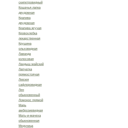
скипетровидный
Кошачья лапка
двудомная
Крапива
двудомная
Крапива жгучая
Кровохлебка
лекарствен­ная
Крушина
ольховидная
Лаванда
колосовая
Ландыш майский
Лапчатка
прямостоячая
Левзея
сафлоровидная
Лен
обыкновенный
Ломонос прямой
Марь
амброзиевидная
Мать-и-мачеха
обыкновенная
Медуница