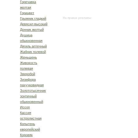
Горечавка
желтая
Горицвет
На правах рекламы:
Грыжник гладкий
Девясил высокий
Донник желтый
Душица
обыкновенная
Дягиль аптечный
Жабник полевой
Женьшень
Живокость
полевая
Зверобой
Зизифора
пахучковидная
Золототысячник
зонтичный
обыкновенный
Иссоп
Кассия
остролистная
Копытень
европейский
Коровяк