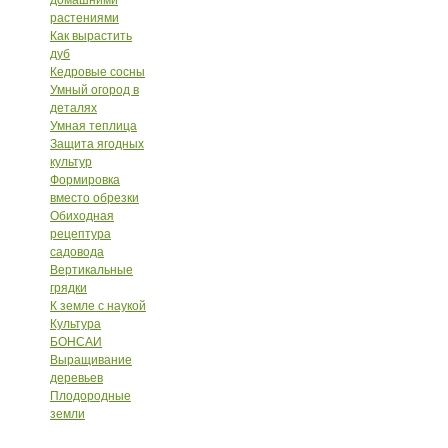
домашними
растениями
Как вырастить
дуб
Кедровые сосны
Умный огород в
деталях
Умная теплица
Защита ягодных
культур
Формировка
вместо обрезки
Обиходная
рецептура
садовода
Вертикальные
грядки
К земле с наукой
Культура
БОНСАИ
Выращивание
деревьев
Плодородные
земли