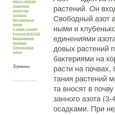
вместо обрезки
Обиходная
растений. Он вхо
рецептура
садовода
Свободный азот 
Вертикальные
грядки
ными и клубенько
К земле с наукой
Культура БОНСАИ
единениями азота
Выращивание
деревьев
довых растений 
Плодородные
земли
бактериями на ко
Термины
расти на почвах,
тания растений м
На правах рекламы:
та вносят в почв
занного азота (3-
осадками. При не