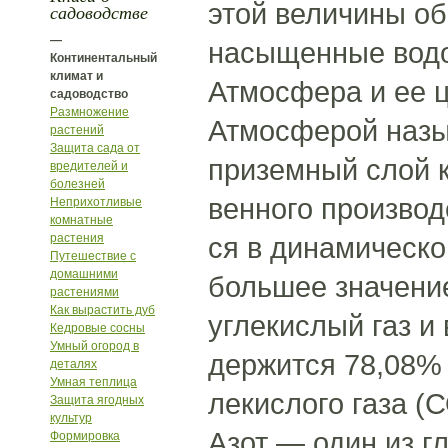
этой величины об
садоводстве
—
насыщенные водо
Континентальный
климат и
Атмосфера и ее 
садоводство
Размножение
Атмосферой назы
растений
Защита сада от
приземный слой к
вредителей и
болезней
венного производ
Неприхотливые
комнатные
растения
ся в динамическо
Путешествие с
домашними
большее значение
растениями
Как вырастить дуб
углекислый газ и
Кедровые сосны
Умный огород в
держится 78,08% 
деталях
Умная теплица
лекислого газа (С
Защита ягодных
культур
Азот — один из г
Формировка