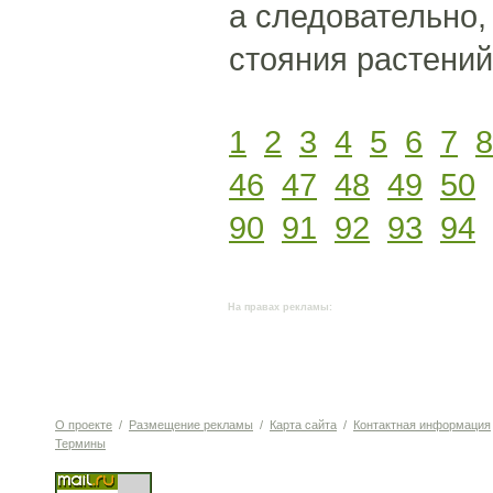
а следовательно,
стояния растений
1
2
3
4
5
6
7
8
46
47
48
49
50
90
91
92
93
94
На правах рекламы:
О проекте
/
Размещение рекламы
/
Карта сайта
/
Контактная информация
Термины