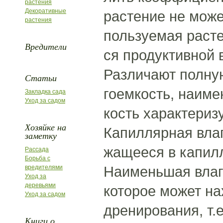
растения
Декоративные
растение не може
растения
пользуемая раст
Вредители
ся продуктивной 
Различают полную
Статьи
гоемкость, наиме
Закладка сада
Уход за садом
кость характериз
Хозяйке на
Капиллярная влаг
заметку
жащееся в капилл
Рассада
Борьба с
Наименьшая влаг
вредителями
Уход за
деревьями
которое может на
Уход за садом
дренирования, т.
Книги о