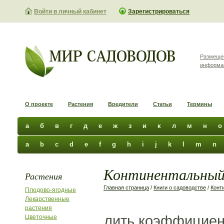
Войти в личный кабинет
Зарегистрироваться
Размеще
информа
О проекте
Растения
Вредители
Статьи
Термины
а
б
в
г
д
е
ж
з
и
к
л
м
н
о
a
b
c
d
e
f
g
h
i
j
k
l
m
n
Континентальный 
Растения
Главная страница
/
Книги о садоводстве
/
Конт
Плодово-ягодные
Лекарственные
растения
лить коэффициен
Цветочные