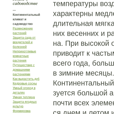
температуры возд
садоводстве
—
характерны медле
Континентальный
климат и
длительная мягка
садоводство
Размножение
них весенних и р
растений
Защита сада от
на. При высокой 
вредителей и
болезней
приводит к часты
Неприхотливые
комнатные
растения
всего года, боль
Путешествие с
домашними
в зимние месяцы
растениями
Как вырастить дуб
Континентальный 
Кедровые сосны
Умный огород в
зуется большой а
деталях
Умная теплица
почти всех элеме
Защита ягодных
культур
ся днем и летом 
Формировка