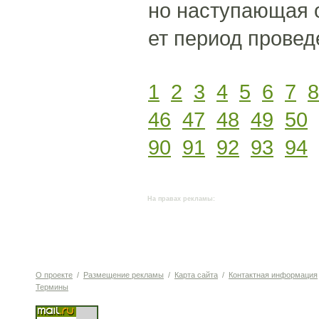
но наступающая 
ет период провед
1
2
3
4
5
6
7
8
46
47
48
49
50
90
91
92
93
94
На правах рекламы:
О проекте
/
Размещение рекламы
/
Карта сайта
/
Контактная информация
Термины