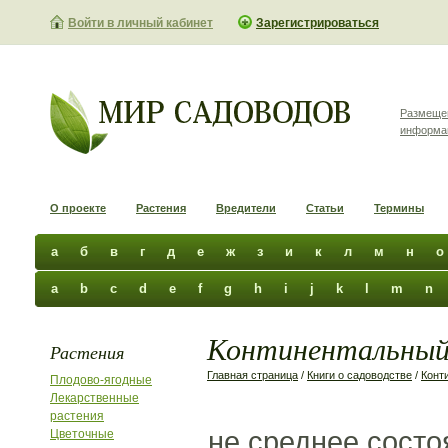
Войти в личный кабинет
Зарегистрироваться
Размеще
информа
О проекте
Растения
Вредители
Статьи
Термины
а
б
в
г
д
е
ж
з
и
к
л
м
н
о
a
b
c
d
e
f
g
h
i
j
k
l
m
n
Континентальный 
Растения
Главная страница
/
Книги о садоводстве
/
Конт
Плодово-ягодные
Лекарственные
растения
не среднее состо
Цветочные