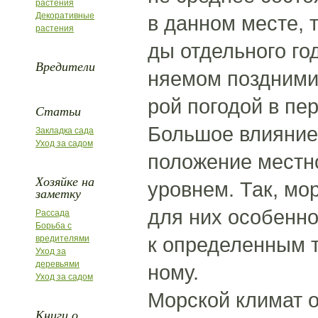
растения
Декоративные
в данном месте, т
растения
ды отдельного го
Вредители
няемом поздними
рой погодой в пе
Статьи
Большое влияние
Закладка сада
Уход за садом
положение местно
Хозяйке на
уровнем. Так, мо
заметку
для них особенно
Рассада
Борьба с
к определенным т
вредителями
Уход за
деревьями
ному.
Уход за садом
Морской климат 
Книги о