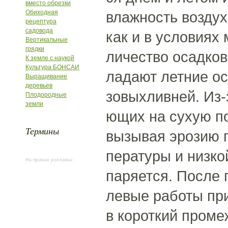
вместо обрезки
Обиходная
влажность воздух
рецептура
садовода
как и в условиях 
Вертикальные
грядки
личество осадков
К земле с наукой
Культура БОНСАИ
ладают летние ос
Выращивание
деревьев
зовыхливней. Из-
Плодородные
земли
ющих на сухую по
Термины
вызывая эрозию п
пературы и низко
На правах рекламы:
паряется. После 
левые работы пр
в короткий проме