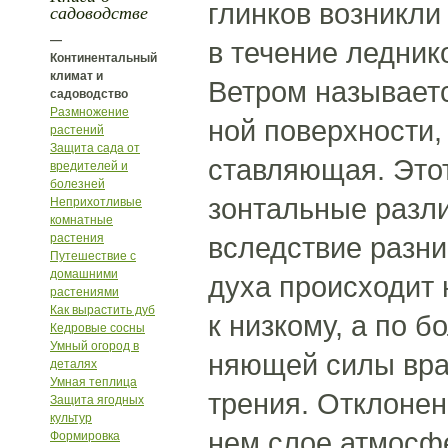
глинков возникли
садоводстве
—
в течение ледник
Континентальный
климат и
Ветром называетс
садоводство
Размножение
ной поверхности,
растений
Защита сада от
ставляющая. Этот
вредителей и
болезней
зонтальные разли
Неприхотливые
комнатные
растения
вследствие разн
Путешествие с
домашними
духа происходит 
растениями
Как вырастить дуб
к низкому, а по 
Кедровые сосны
Умный огород в
няющей силы вра
деталях
Умная теплица
трения. Отклонен
Защита ягодных
культур
нем слое атмосфе
Формировка