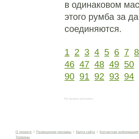
в одинаковом мас
этого румба за д
соединяются.
1
2
3
4
5
6
7
8
46
47
48
49
50
90
91
92
93
94
На правах рекламы:
О проекте
/
Размещение рекламы
/
Карта сайта
/
Контактная информация
Термины