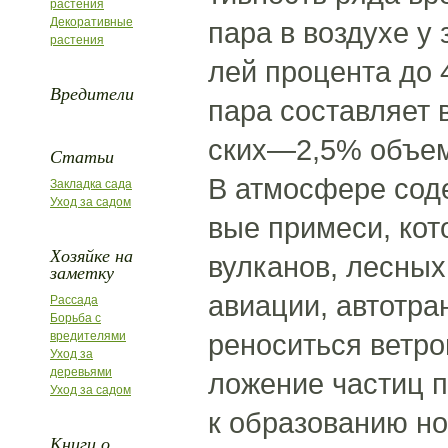
растения
Декоративные
пара в воздухе у
растения
лей процента до 
Вредители
пара составляет 
ских—2,5% объема
Статьи
В атмосфере соде
Закладка сада
Уход за садом
вые примеси, кот
Хозяйке на
вулканов, лесны
заметку
авиации, автотра
Рассада
Борьба с
реноситься ветро
вредителями
Уход за
деревьями
ложение частиц п
Уход за садом
к образованию но
Книги о