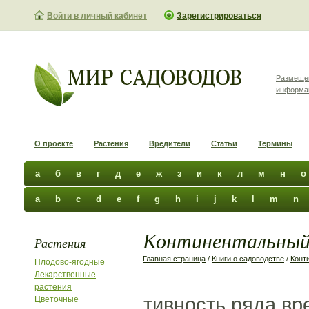
Войти в личный кабинет
Зарегистрироваться
Размеще
информа
О проекте
Растения
Вредители
Статьи
Термины
а
б
в
г
д
е
ж
з
и
к
л
м
н
о
a
b
c
d
e
f
g
h
i
j
k
l
m
n
Континентальный 
Растения
Главная страница
/
Книги о садоводстве
/
Конт
Плодово-ягодные
Лекарственные
растения
тивность ряда вр
Цветочные