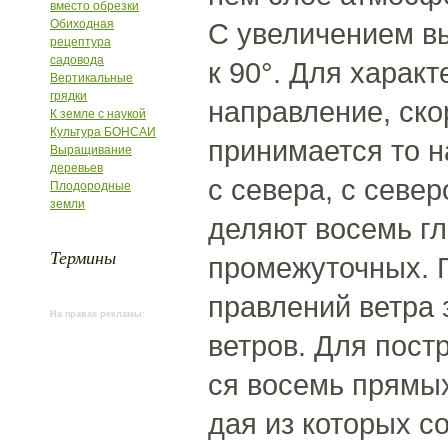
вместо обрезки
Обиходная
С увеличением вы
рецептура
садовода
к 90°. Для харак
Вертикальные
грядки
направление, ско
К земле с наукой
Культура БОНСАИ
принимается то н
Выращивание
деревьев
с севера, с север
Плодородные
земли
деляют восемь гл
Термины
промежуточных. 
правлений ветра 
На правах рекламы:
ветров. Для пост
ся восемь прямых
дая из которых с