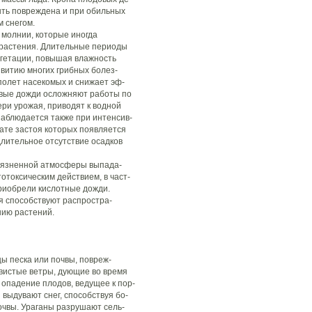
ыть повреждена и при обильных
м снегом.
 молнии, которые иногда
 растения. Длительные периоды
егетации, повышая влажность
звитию многих грибных болез-
 полет насекомых и снижает эф-
вые дожди осложняют работы по
ери урожая, приводят к водной
наблюдается также при интенсив-
тате застоя которых появляется
лительное отсутствие осадков
грязненной атмосферы выпада-
токсическим действием, в част-
риобрели кислотные дожди.
 способствуют распростра-
нию растений.
цы песка или почвы, повреж-
вистые ветры, дующие во время
опадение плодов, ведущее к пор-
 выдувают снег, способствуя бо-
очвы. Ураганы разрушают сель-