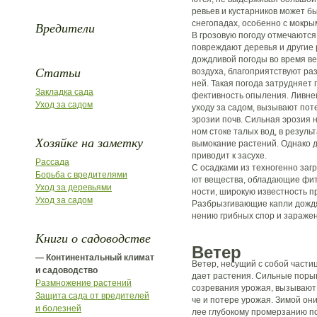
ревьев и кустарников может б
снегопадах, особенно с мокры
Вредители
В грозовую погоду отмечаются
повреждают деревья и другие
дождливой погоды во время в
Статьи
воздуха, благоприятствуют ра
ней. Такая погода затрудняет
Закладка сада
фективность опыления. Ливне
Уход за садом
уходу за садом, вызывают пот
эрозии почв. Сильная эрозия 
ном стоке талых вод, в резуль
Хозяйке на заметку
вымокание растений. Однако д
приводит к засухе.
Рассада
С осадками из техногенно за
Борьба с вредителями
ют вещества, обладающие фито
Уход за деревьями
ности, широкую известность п
Уход за садом
Разбрызгивающие капли дождя
нению грибных спор и зараже
Книги о садоводстве
Ветер
— Континентальный климат
Ветер, несущий с собой части
и садоводство
дает растения. Сильные поры
Размножение растений
созревания урожая, вызывают 
Защита сада от вредителей
че и потере урожая. Зимой они
и болезней
лее глубокому промерзанию п