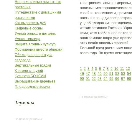
Неприхотливые комнатные
хозстроения, ломают деревья,
растения
опасные метеорологические я
Путешествие с домашними
своей интенсивности, времени
растениями
ности и площади распростран
Как вырастить дуб
ущерб плодовым насаждениям.
ческих регионов России и Укр
Кедровые сосны
кими, хотя глобальное потепле
Умный огород в деталях
онов земного шара уже привел
Умная теплица
этих особо опасных явлений.
Защита ягодных культур
Большой вред растениям нано
Формировка вместо обрезки
всего года. Во время вегетаци
Обиходная рецептура
садовода
Вертикальные грядки
1
2
3
4
5
6
7
8
9
10
11
12
К земле с наукой
46
47
48
49
50
51
52
53
54
Культура БОНСАИ
90
91
92
93
94
95
96
97
98
Выращивание деревьев
Плодородные земли
На правах рекламы:
Термины
На правах рекламы: