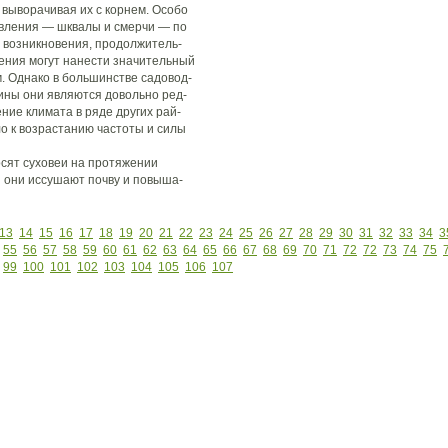
 выворачивая их с корнем. Особо
вления — шквалы и смерчи — по
 возникновения, продолжитель-
ения могут нанести значительный
 Однако в большинстве садовод-
аины они являются довольно ред-
ние климата в ряде других рай-
о к возрастанию частоты и силы
сят суховеи на протяжении
и они иссушают почву и повыша-
13
14
15
16
17
18
19
20
21
22
23
24
25
26
27
28
29
30
31
32
33
34
3
55
56
57
58
59
60
61
62
63
64
65
66
67
68
69
70
71
72
72
73
74
75
99
100
101
102
103
104
105
106
107