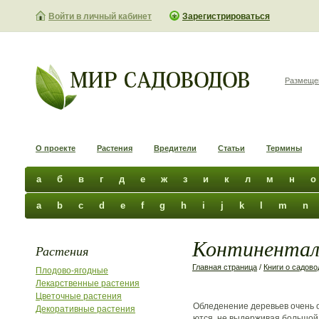
Войти в личный кабинет
Зарегистрироваться
Размеще
О проекте
Растения
Вредители
Статьи
Термины
а
б
в
г
д
е
ж
з
и
к
л
м
н
о
a
b
c
d
e
f
g
h
i
j
k
l
m
n
Континенталь
Растения
Главная страница
/
Книги о садово
Плодово-ягодные
Лекарственные растения
Цветочные растения
Обледенение деревьев очень оп
Декоративные растения
ются, не выдерживая большой 