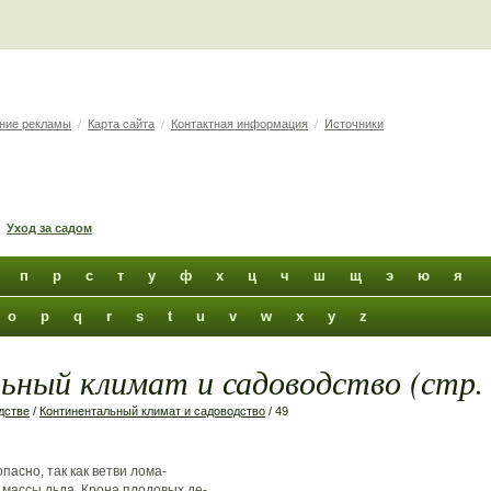
ние рекламы
/
Карта сайта
/
Контактная информация
/
Источники
Уход за садом
п
р
с
т
у
ф
х
ц
ч
ш
щ
э
ю
я
o
p
q
r
s
t
u
v
w
x
y
z
ный климат и садоводство (стр. 
дстве
/
Континентальный климат и садоводство
/ 49
асно, так как ветви лома-
массы льда. Крона плодовых де-