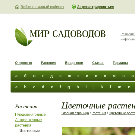
Войти в личный кабинет
Зарегистрироваться
Размеще
информа
О проекте
Растения
Вредители
Статьи
Термины
а
б
в
г
д
е
ж
з
и
к
л
м
н
о
a
b
c
d
e
f
g
h
i
j
k
l
m
n
Цветочные растения
Растения
Главная страница
/
Растения
/
Цветочные раст
Плодово-ягодные
Лекарственные
растения
— Цветочные