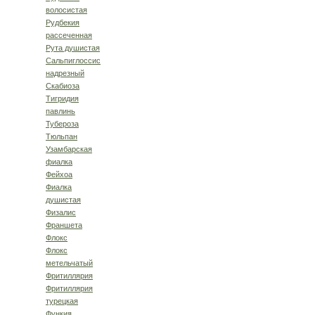
волосистая
Рудбекия
рассеченная
Рута душистая
Сальпиглоссис
надрезный
Скабиоза
Тигридия
павлинь
Тубероза
Тюльпан
Узамбарская
фиалка
Фейхоа
Фиалка
душистая
Физалис
Франшета
Флокс
Флокс
метельчатый
Фритиллярия
Фритиллярия
турецкая
Функия