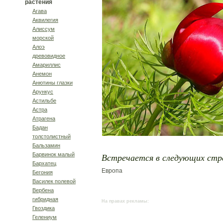
растения
Агава
Аквилегия
Алиссум
морской
Алоэ
древовидное
Амариллис
Анемон
Анютины глазки
Арункус
Астильбе
Астра
Атрагена
Бадан
толстолистный
Бальзамин
Барвинок малый
Встречается в следующих стр
Бархатец
Европа
Бегония
Василек полевой
Вербена
гибридная
На правах рекламы:
Гвоздика
Гелениум