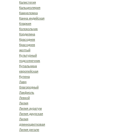
Калистегия
Кальцеолярия
Камнеломка
Канна индийская
Кларкия
Колокольчик
Кордилина
Красоднев
Красоднев
желтый
Культурный
подсолнечник
Купальница
европейская
Купена
Лавр
благородный
Лакфиоль
Левкой
Лилия
Лилия ауратум
Лилия даурская
Лилия
длинноцветковая
Лилия регале