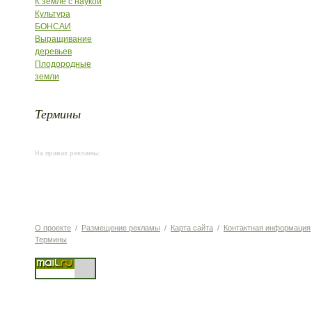
К земле с наукой
Культура
БОНСАИ
Выращивание
деревьев
Плодородные
земли
Термины
На правах рекламы:
О проекте
/
Размещение рекламы
/
Карта сайта
/
Контактная информация
Термины