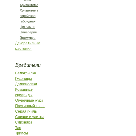
Хризантема
Хризантема
корейская
гибридная
Цикламен
Цинерария
Эремурус
Декоративные
растения
Вредители
Белокрылка
Гусеницы
Долгоносики
Комарики-
сциариды
Огуречные жуки
Паутинный клещ
Серая гниль
Слизни и улитки
Слизняки
Тля
Трипсы