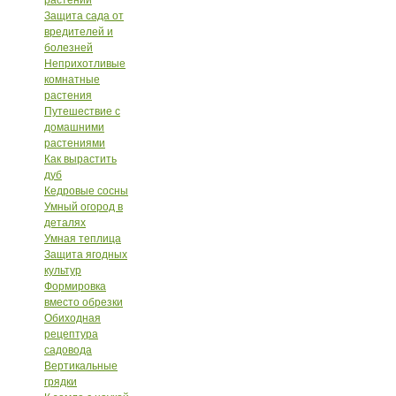
растений
Защита сада от
вредителей и
болезней
Неприхотливые
комнатные
растения
Путешествие с
домашними
растениями
Как вырастить
дуб
Кедровые сосны
Умный огород в
деталях
Умная теплица
Защита ягодных
культур
Формировка
вместо обрезки
Обиходная
рецептура
садовода
Вертикальные
грядки