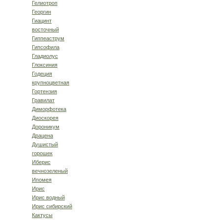
Гелиотроп
Георгин
Гиацинт
восточный
Гиппеаструм
Гипсофила
Гладиолус
Глоксиния
Годеция
крупноцветная
Гортензия
Гравилат
Диморфотека
Диоскорея
Дороникум
Драцена
Душистый
горошек
Иберис
вечнозеленый
Ипомея
Ирис
Ирис водный
Ирис сибирский
Кактусы