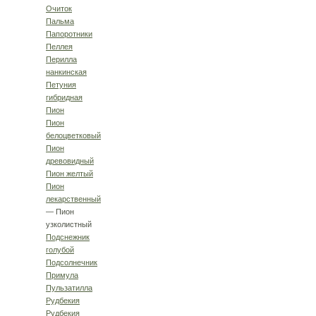
Очиток
Пальма
Папоротники
Пеллея
Перилла
нанкинская
Петуния
гибридная
Пион
Пион
белоцветковый
Пион
древовидный
Пион желтый
Пион
лекарственный
— Пион
узколистный
Подснежник
голубой
Подсолнечник
Примула
Пульзатилла
Рудбекия
Рудбекия