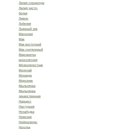
Лилия специозум
Лилия чисто-
белая
Лимон
Лобелия
Львиный зев
Магнолия
Мак
Мак восточный
Мак снотворный
Маргаритка
многолетняя
Мелколепестник
Молочай
Монарда
Морозник
Мыльнянка
Мыльнянка
лекарственная
Нарцисс
Настурция
Незабудка
Немезия
Нефролепис
Ноготки