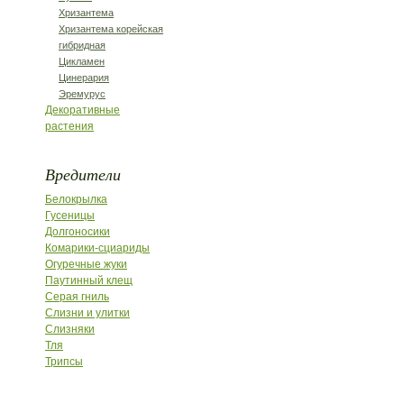
Хризантема
Хризантема корейская
гибридная
Цикламен
Цинерария
Эремурус
Декоративные
растения
Вредители
Белокрылка
Гусеницы
Долгоносики
Комарики-сциариды
Огуречные жуки
Паутинный клещ
Серая гниль
Слизни и улитки
Слизняки
Тля
Трипсы