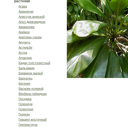
растения
Агава
Аквилегия
Алиссум морской
Алоэ древовидное
Амариллис
Анемон
Анютины глазки
Арункус
Астильбе
Астра
Атрагена
Бадан толстолистный
Бальзамин
Барвинок малый
Бархатец
Бегония
Василек полевой
Вербена гибридная
Гвоздика
Гелениум
Гелиотроп
Георгин
Гиацинт восточный
Гиппеаструм