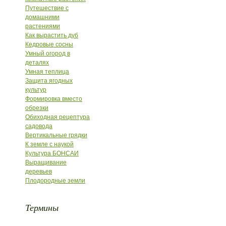
Путешествие с
домашними
растениями
Как вырастить дуб
Кедровые сосны
Умный огород в
деталях
Умная теплица
Защита ягодных
культур
Формировка вместо
обрезки
Обиходная рецептура
садовода
Вертикальные грядки
К земле с наукой
Культура БОНСАИ
Выращивание
деревьев
Плодородные земли
Термины