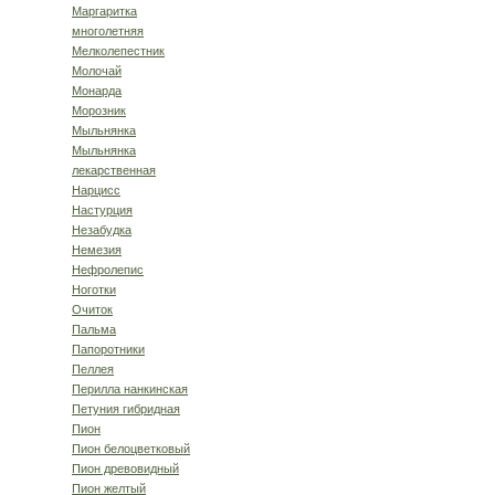
Маргаритка
многолетняя
Мелколепестник
Молочай
Монарда
Морозник
Мыльнянка
Мыльнянка
лекарственная
Нарцисс
Настурция
Незабудка
Немезия
Нефролепис
Ноготки
Очиток
Пальма
Папоротники
Пеллея
Перилла нанкинская
Петуния гибридная
Пион
Пион белоцветковый
Пион древовидный
Пион желтый