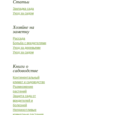
Статьи
Закладка сада
Уход за садом
Хозяйке на
заметку
Рассада
Борьба с вредителями
Уход за деревьями
Уход за садом
Книги о
садоводстве
Континентальный
климат и садоводство
Размножение
растений
Защита сада от
вредителей и
болезней
Неприхотливые
комнатные растения