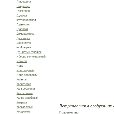
Гипсофила
Гладиолус
Глоксиния
Годеция
крупноцветная
Гортензия
Гравилат
Диморфотека
Диоскорея
Дороникум
— Драцена
Душистый горошек
Иберис вечнозеленый
Ипомея
Ирис
Ирис водный
Ирис сибирский
Кактусы
Калистегия
Кальцеолярия
Камнеломка
Канна индийская
Кларкия
Встречается в следующих 
Колокольчик
Кордилина
Повсеместно