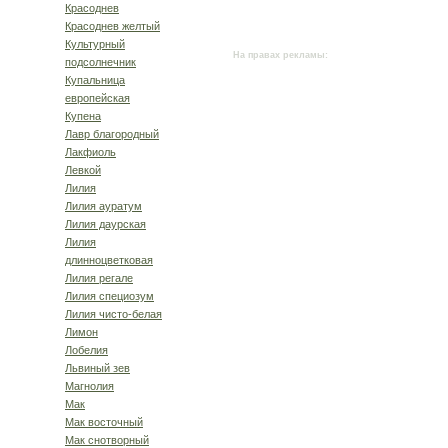
Красоднев
Красоднев желтый
Культурный
На правах рекламы:
подсолнечник
Купальница
европейская
Купена
Лавр благородный
Лакфиоль
Левкой
Лилия
Лилия ауратум
Лилия даурская
Лилия
длинноцветковая
Лилия регале
Лилия специозум
Лилия чисто-белая
Лимон
Лобелия
Львиный зев
Магнолия
Мак
Мак восточный
Мак снотворный