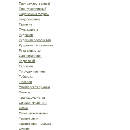
Пион лекарственный
Пион узколистный
Подснежник голубой
Подсолнечник
Примула
Пульзатилла
Рудбекия
Рудбекия волосистая
Рудбекия рассеченная
Рута душистая
Сальпиглоссис
надрезный
Скабиоза
Тигридия павлинь
Тубероза
Тюльпан
Узамбарская фиалка
Фейхоа
Фиалка душистая
Физалис Франшета
Флокс
Флокс метельчатый
Фритиллярия
Фритиллярия турецкая
Функия