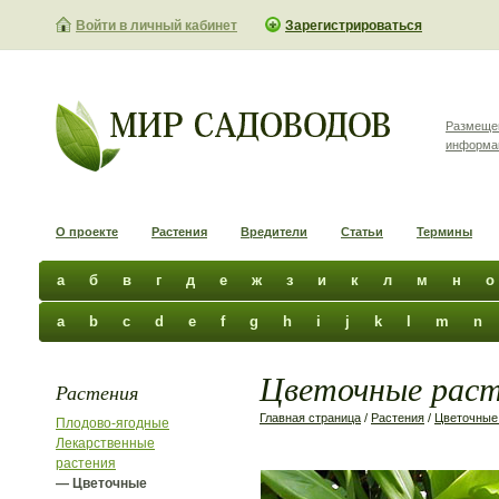
Войти в личный кабинет
Зарегистрироваться
Размеще
информа
О проекте
Растения
Вредители
Статьи
Термины
а
б
в
г
д
е
ж
з
и
к
л
м
н
о
a
b
c
d
e
f
g
h
i
j
k
l
m
n
Цветочные раст
Растения
Главная страница
/
Растения
/
Цветочные
Плодово-ягодные
Лекарственные
растения
— Цветочные