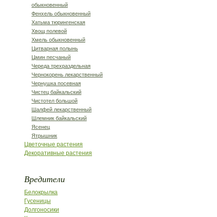
обыкновенный
Фенхель обыкновенный
Хатьма тюрингенская
Хвощ полевой
Хмель обыкновенный
Цитварная полынь
Цмин песчаный
Череда трехраздельная
Чернокорень лекарственный
Чернушка посевная
Чистец байкальский
Чистотел большой
Шалфей лекарственный
Шлемник байкальский
Ясенец
Ятрышник
Цветочные растения
Декоративные растения
Вредители
Белокрылка
Гусеницы
Долгоносики