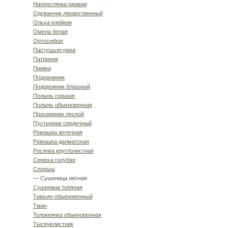
Наперстянка ржавая
Одуванчик лекарственный
Ольха клейкая
Омела белая
Ортосифон
Пастушьясумка
Патриния
Пижма
Подорожник
Подорожник блошный
Полынь горькая
Полынь обыкновенная
Просвирник лесной
Пустырник сердечный
Ромашка аптечная
Ромашка далматская
Росянка круглолистная
Синюха голубая
Спорыш
— Сушеница лесная
Сушеница топяная
Тимьян обыкновенный
Тмин
Толокнянка обыкновенная
Тысячелистник