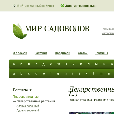
Войти в личный кабинет
Зарегистрироваться
Размеще
информа
О проекте
Растения
Вредители
Статьи
Термины
а
б
в
г
д
е
ж
з
и
к
л
м
н
о
a
b
c
d
e
f
g
h
i
j
k
l
m
n
Лекарственны
Растения
L.)
Плодово-ягодные
Главная страница
/
Растения
/
Лек
— Лекарственные растения
Адонис весенний
Адонис весенний