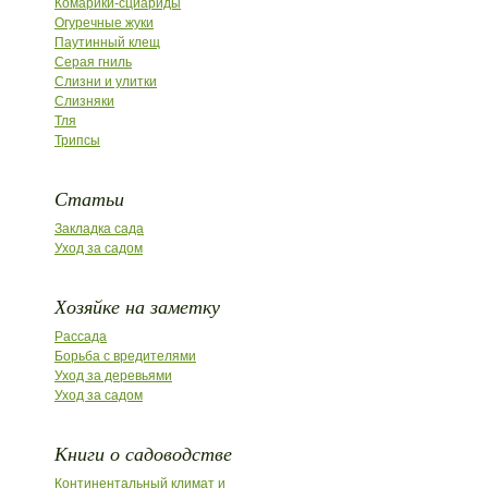
Комарики-сциариды
Огуречные жуки
Паутинный клещ
Серая гниль
Слизни и улитки
Слизняки
Тля
Трипсы
Статьи
Закладка сада
Уход за садом
Хозяйке на заметку
Рассада
Борьба с вредителями
Уход за деревьями
Уход за садом
Книги о садоводстве
Континентальный климат и