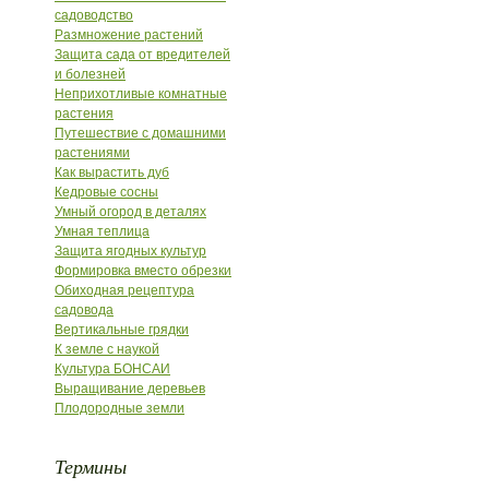
садоводство
Размножение растений
Защита сада от вредителей
и болезней
Неприхотливые комнатные
растения
Путешествие с домашними
растениями
Как вырастить дуб
Кедровые сосны
Умный огород в деталях
Умная теплица
Защита ягодных культур
Формировка вместо обрезки
Обиходная рецептура
садовода
Вертикальные грядки
К земле с наукой
Культура БОНСАИ
Выращивание деревьев
Плодородные земли
Термины