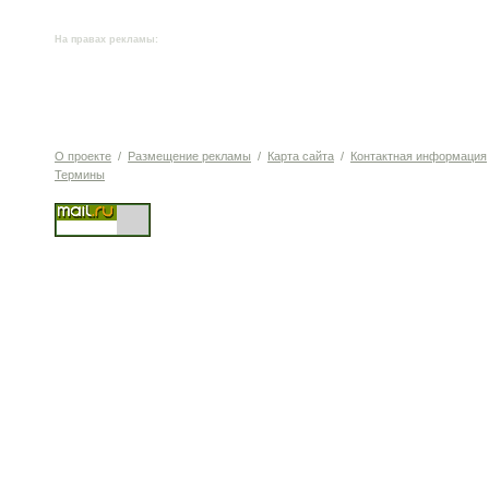
На правах рекламы:
О проекте
/
Размещение рекламы
/
Карта сайта
/
Контактная информация
Термины