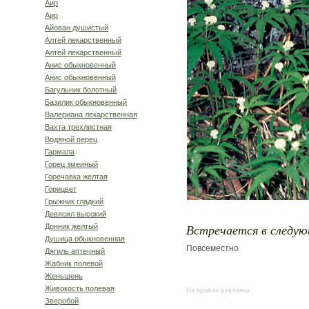
Аир
Аир
Айован душистый
Алтей лекарственный
Алтей лекарственный
Анис обыкновенный
Анис обыкновенный
Багульник болотный
Базилик обыкновенный
Валериана лекарственная
Вахта трехлистная
Водяной перец
Гармала
Горец змеиный
Горечавка желтая
Горицвет
Грыжник гладкий
Девясил высокий
Встречается в следую
Донник желтый
Душица обыкновенная
Повсеместно
Дягиль аптечный
Жабник полевой
Женьшень
Живокость полевая
На правах рекламы:
Зверобой