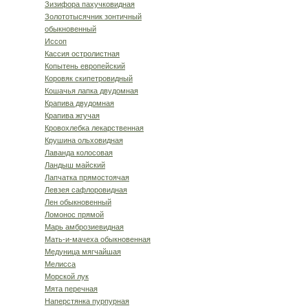
Зизифора пахучковидная
Золототысячник зонтичный
обыкновенный
Иссоп
Кассия остролистная
Копытень европейский
Коровяк скипетровидный
Кошачья лапка двудомная
Крапива двудомная
Крапива жгучая
Кровохлебка лекарствен­ная
Крушина ольховидная
Лаванда колосовая
Ландыш майский
Лапчатка прямостоячая
Левзея сафлоровидная
Лен обыкновенный
Ломонос прямой
Марь амброзиевидная
Мать-и-мачеха обыкновенная
Медуница мягчайшая
Мелисса
Морской лук
Мята перечная
Наперстянка пурпурная