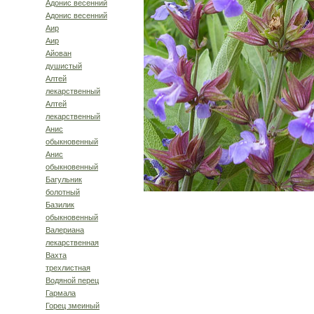
Адонис весенний
Адонис весенний
Аир
Аир
Айован
душистый
Алтей
лекарственный
Алтей
лекарственный
Анис
обыкновенный
Анис
обыкновенный
Багульник
болотный
Базилик
обыкновенный
Валериана
лекарственная
Вахта
трехлистная
Водяной перец
Гармала
Горец змеиный