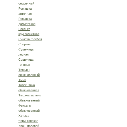
сердечный
Ромашка
аптечная
Ромашка
далматская
Росянка
круглолистная
Синюха голубая
Спорыш
Сушеница
лесная
Сушеница
топяная
Тимьян
обыкновенный
Тмин
Толокнянка
обыкновенная
Тысячелистник
обыкновенный
Фенхель
обыкновенный
Хатьма
тюрингенская
Хвощ полевой