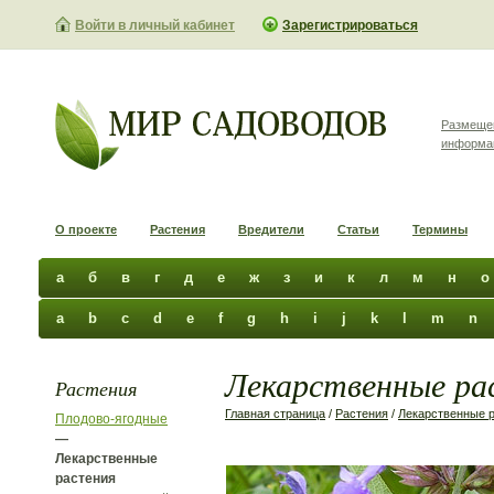
Войти в личный кабинет
Зарегистрироваться
Размеще
информа
О проекте
Растения
Вредители
Статьи
Термины
а
б
в
г
д
е
ж
з
и
к
л
м
н
о
a
b
c
d
e
f
g
h
i
j
k
l
m
n
Лекарственные раст
Растения
Главная страница
/
Растения
/
Лекарственные 
Плодово-ягодные
—
Лекарственные
растения