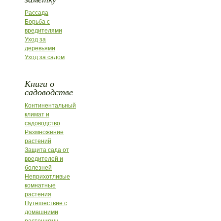
Рассада
Борьба с
вредителями
Уход за
деревьями
Уход за садом
Книги о
садоводстве
Континентальный
климат и
садоводство
Размножение
растений
Защита сада от
вредителей и
болезней
Неприхотливые
комнатные
растения
Путешествие с
домашними