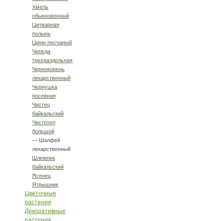
Хмель
обыкновенный
Цитварная
полынь
Цмин песчаный
Череда
трехраздельная
Чернокорень
лекарственный
Чернушка
посевная
Чистец
байкальский
Чистотел
большой
— Шалфей
лекарственный
Шлемник
байкальский
Ясенец
Ятрышник
Цветочные
растения
Декоративные
растения