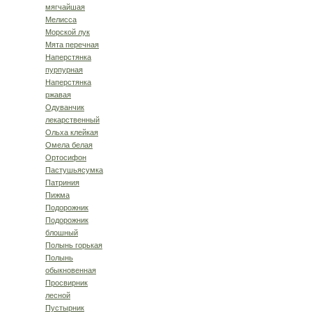
мягчайшая
Мелисса
Морской лук
Мята перечная
Наперстянка
пурпурная
Наперстянка
ржавая
Одуванчик
лекарственный
Ольха клейкая
Омела белая
Ортосифон
Пастушьясумка
Патриния
Пижма
Подорожник
Подорожник
блошный
Полынь горькая
Полынь
обыкновенная
Просвирник
лесной
Пустырник