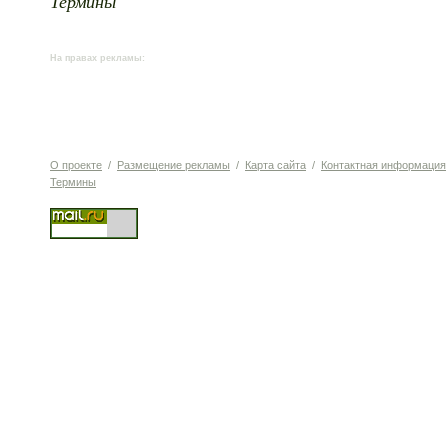
Термины
На правах рекламы:
О проекте
/
Размещение рекламы
/
Карта сайта
/
Контактная информация
Термины