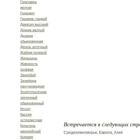
Горечавка
желтая
Горицвет
Грыжник гладкий
Девясил высокий
Донник желтый
Душица
обыкновенная
Дягиль аптечный
Жабник полевой
Женьшень
Живокость
полевая
Зверобой
Зизифора
пахучковидная
Золототысячник
зонтичный
обыкновенный
Иссоп
Кассия
остролистная
Встречается в следующих стр
Копытень
европейский
Средиземноморье, Европа, Азия
Коровяк