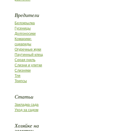
Вредители
Белокрылка
Гусеницы
Долгоносики
Комарики-
сциариды
Огуречные жуки
Паутинный клещ
Серая гниль
Слизни и улитки
Слизняки
Тля
Трипсы
Статьи
Закладка сада
Уход за садом
Хозяйке на
заметку