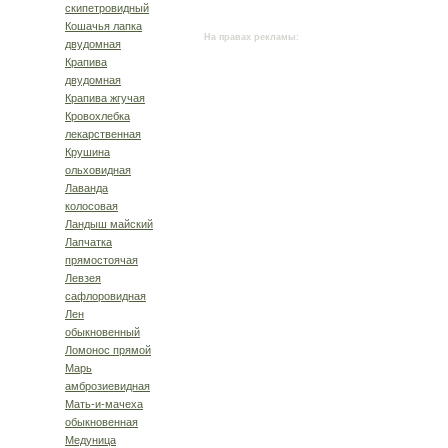
скипетровидный
Кошачья лапка
На правах рекламы:
двудомная
Крапива
двудомная
Крапива жгучая
Кровохлебка
лекарствен­ная
Крушина
ольховидная
Лаванда
колосовая
Ландыш майский
Лапчатка
прямостоячая
Левзея
сафлоровидная
Лен
обыкновенный
Ломонос прямой
Марь
амброзиевидная
Мать-и-мачеха
обыкновенная
Медуница