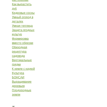
растениями
Как вырастить
дуб
Кедровые сосны
Умный огород в
деталях
Умная теплица
Защита ягодных
культур
Формировка
вместо обрезки
Обиходная
рецептура
садовода
Вертикальные
грядки
К земле с наукой
Культура
БОНСАИ
Выращивание
деревьев
Плодородные
земли