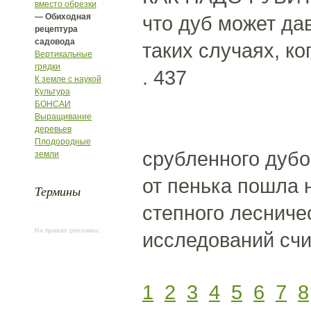
вместо обрезки
— Обиходная
что дуб может дав
рецептура
садовода
таких случаях, ко
Вертикальные
грядки
. 437
К земле с наукой
Культура
БОНСАИ
Выращивание
деревьев
Плодородные
срубленного дубо
земли
от пенька пошла 
Термины
степного лесниче
На правах рекламы:
исследований счи
1
2
3
4
5
6
7
8