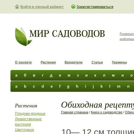
Войти в личный кабинет
Зарегистрироваться
Размеще
информа
О проекте
Растения
Вредители
Статьи
Термины
а
б
в
г
д
е
ж
з
и
к
л
м
н
о
a
b
c
d
e
f
g
h
i
j
k
l
m
n
Обиходная рецепту
Растения
Главная страница
/
Книги о садоводстве
/
Обихо
Плодово-ягодные
Лекарственные
растения
10— 12 см толщин
Цветочные