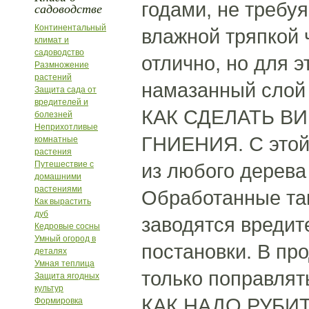
годами, не требуя
садоводстве
Континентальный
влажной тряпкой 
климат и
садоводство
отлично, но для 
Размножение
растений
намазанный слой 
Защита сада от
вредителей и
КАК СДЕЛАТЬ В
болезней
Неприхотливые
ГНИЕНИЯ. С этой
комнатные
растения
Путешествие с
из любого дерев
домашними
растениями
Обработанные так
Как вырастить
дуб
заводятся вредит
Кедровые сосны
Умный огород в
постановки. В пр
деталях
Умная теплица
только поправлят
Защита ягодных
культур
КАК НАДО РУБИТЬ
Формировка