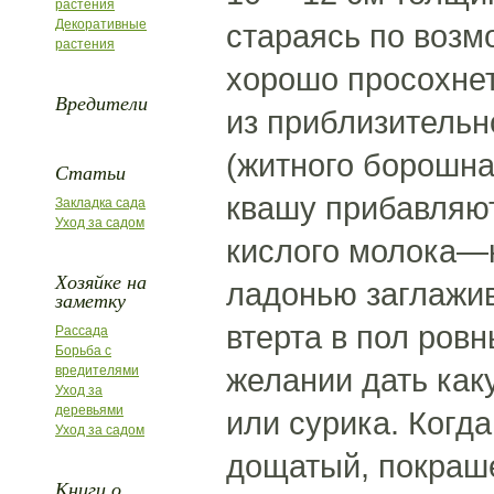
растения
Декоративные
стараясь по возм
растения
хорошо просохнет
Вредители
из приблизительн
(житного борошна)
Статьи
квашу прибавляют
Закладка сада
Уход за садом
кислого молока—к
Хозяйке на
ладонью заглажив
заметку
втерта в пол ров
Рассада
Борьба с
желании дать как
вредителями
Уход за
деревьями
или сурика. Когда
Уход за садом
дощатый, покраше
Книги о