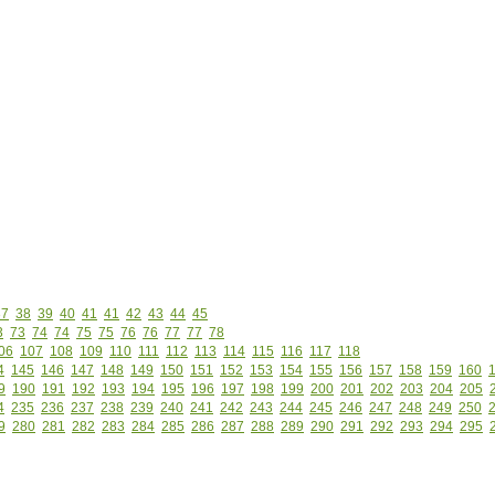
37
38
39
40
41
41
42
43
44
45
3
73
74
74
75
75
76
76
77
77
78
06
107
108
109
110
111
112
113
114
115
116
117
118
4
145
146
147
148
149
150
151
152
153
154
155
156
157
158
159
160
9
190
191
192
193
194
195
196
197
198
199
200
201
202
203
204
205
4
235
236
237
238
239
240
241
242
243
244
245
246
247
248
249
250
9
280
281
282
283
284
285
286
287
288
289
290
291
292
293
294
295