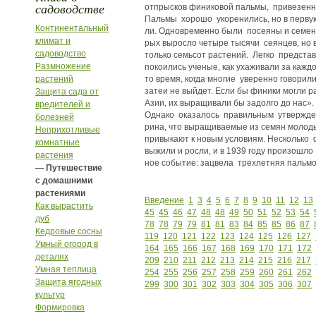
садоводстве
отпрысков финиковой пальмы, привезенн
Пальмы хорошо укоренились, но в перву
Континентальный
ли. Одновременно были посеяны и семена
климат и
рых выросло четыре тысячи сеянцев, но 
садоводство
только семьсот растений. Легко представи
Размножение
покоились ученые, как ухаживали за кажд
растений
то время, когда многие уверенно говорили
затеи не выйдет. Если бы финики могли р
Защита сада от
Азии, их выращивали бы задолго до нас».
вредителей и
Однако оказалось правильным утвержден
болезней
рина, что выращиваемые из семян молод
Неприхотливые
привыкают к новым условиям. Несколько
комнатные
выжили и росли, и в 1939 году произошло
растения
ное событие: зацвела трехлетняя пальмоч
— Путешествие
с домашними
растениями
Введение
1
3
4
5
6
7
8
9
10
11
12
13
Как вырастить
45
45
46
47
48
48
49
50
51
52
53
54
дуб
78
78
79
79
81
81
83
84
85
85
86
87
Кедровые сосны
119
120
121
122
123
124
125
126
127
Умный огород в
164
165
166
167
168
169
170
171
172
деталях
209
210
211
212
213
214
215
216
217
Умная теплица
254
255
256
257
258
259
260
261
262
Защита ягодных
299
300
301
302
303
304
305
306
307
культур
Формировка