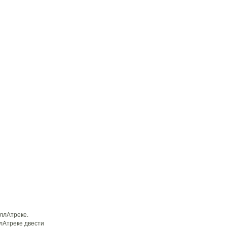
ллАтреке.
лАтреке двести