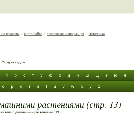
ние рекламы
/
Карта сайта
/
Контактная информация
/
Источники
Уход за садом
п
р
с
т
у
ф
х
ц
ч
ш
щ
э
ю
я
o
p
q
r
s
t
u
v
w
x
y
z
машними растениями (стр. 13)
шествие с домашними растениями
/ 13