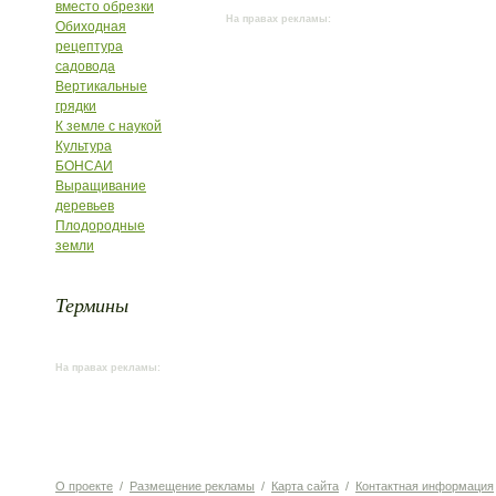
вместо обрезки
На правах рекламы:
Обиходная
рецептура
садовода
Вертикальные
грядки
К земле с наукой
Культура
БОНСАИ
Выращивание
деревьев
Плодородные
земли
Термины
На правах рекламы:
О проекте
/
Размещение рекламы
/
Карта сайта
/
Контактная информация