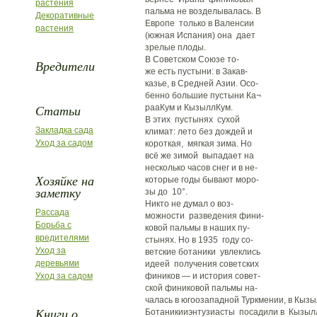
растения
пальма не возделывалась. В
Декоративные
Европе только в Валенсии
растения
(южная Испания) она дает
зрелые плоды.
В Советском Союзе то-
Вредители
же есть пустыни: в Закав-
казье, в Средней Азии. Осо-
бенно большие пустыни Ка¬
Статьи
рааКум и КызыллКум.
В этих пустынях сухой
Закладка сада
климат: лето без дождей и
Уход за садом
короткая, мягкая зима. Но
всё же зимой выпадает на
несколько часов снег и в не-
Хозяйке на
которые годы бывают моро-
заметку
зы до 10°.
Никто не думал о воз-
Рассада
можности разведения фини-
Борьба с
ковой пальмы в наших пу-
вредителями
стынях. Но в 1935 году со-
Уход за
ветские ботаники увлеклись
деревьями
идеей получения советских
Уход за садом
фиников — и история совет-
ской финиковой пальмы на-
чалась в югоозападной Туркмении, в Кызы
Книги о
Ботаникииэнтузиасты посадили в Кызыл