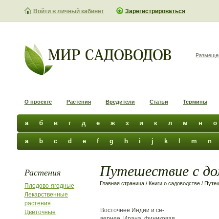
Войти в личный кабинет
Зарегистрироваться
Размеще
О проекте
Растения
Вредители
Статьи
Термины
а
б
в
г
д
е
ж
з
и
к
л
м
н
о
a
b
c
d
e
f
g
h
i
j
k
l
m
n
Путешествие с до
Растения
Главная страница
/
Книги о садоводстве
/
Путе
Плодово-ягодные
Лекарственные
растения
Восточнее Индии и се-
Цветочные
вернее Ирана финиковая