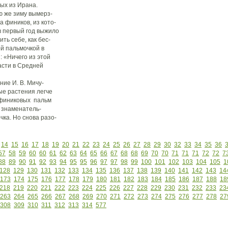
ых из Ирана.
ю же зиму вымерз-
 фиников, из кото-
в первый год выжило
ть себе, как бес-
ой пальмочкой в
: «Ничего из этой
асти в Средней
ие И. В. Мичу-
ые растения легче
 финиковых пальм
 знаменатель-
ка. Но снова разо-
14
15
16
17
18
19
20
21
22
23
24
25
26
27
28
29
30
32
33
34
35
36
57
58
59
60
60
61
62
63
64
65
66
67
68
68
69
70
70
71
71
71
72
72
7
88
89
90
91
92
93
94
95
95
96
97
97
98
99
100
101
102
103
104
105
1
128
129
130
131
132
133
134
135
136
137
138
139
140
141
142
143
14
173
174
175
176
177
178
179
180
181
182
183
184
185
186
187
188
18
218
219
220
221
222
223
224
225
226
227
228
229
230
231
232
233
23
263
264
265
266
267
268
269
270
271
272
273
274
275
276
277
278
27
308
309
310
311
312
313
314
577