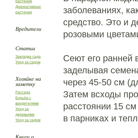
растения
Декоративные
заболеваниях, к
растения
средство. Это и 
Вредители
розовыми цветам
Статьи
Сеют его ранней 
Закладка сада
Уход за садом
заделывая семена
Хозяйке на
через 45-50 см (д
заметку
Затем всходы про
Рассада
Борьба с
расстоянии 15 см
вредителями
Уход за
деревьями
в парниках и теп
Уход за садом
Книги о