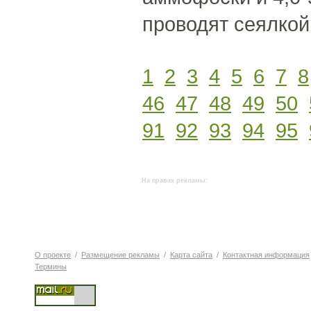
проводят сеялкой
1
2
3
4
5
6
7
8
46
47
48
49
50
91
92
93
94
95
На правах рекламы:
О проекте
/
Размещение рекламы
/
Карта сайта
/
Контактная информация
Термины