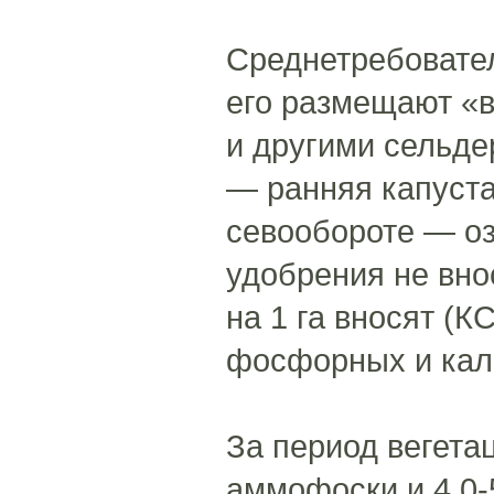
Среднетребовател
его размещают «в
и другими сельд
— ранняя капуста,
севообороте — оз
удобрения не вно
на 1 га вносят (К
фосфорных и кал
За период вегетац
аммофоски и 4,0-