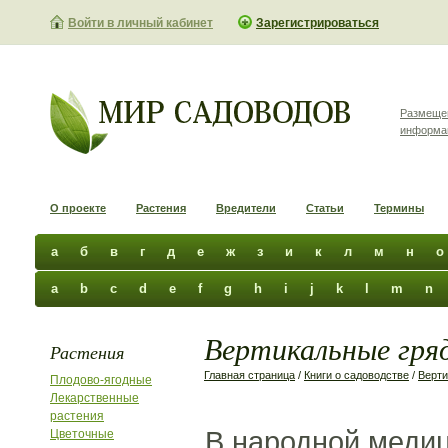
Войти в личный кабинет
Зарегистрироваться
Размеще
информа
О проекте
Растения
Вредители
Статьи
Термины
а
б
в
г
д
е
ж
з
и
к
л
м
н
о
a
b
c
d
e
f
g
h
i
j
k
l
m
n
Вертикальные гряд
Растения
Главная страница
/
Книги о садоводстве
/
Верти
Плодово-ягодные
Лекарственные
растения
В народной меди
Цветочные