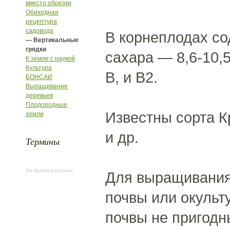
вместо обрезки
Обиходная
рецептура
садовода
В корнеплодах со
— Вертикальные
грядки
сахара — 8,6-10,
К земле с наукой
Культура
В, и В2.
БОНСАИ
Выращивание
деревьев
Плодородные
Известны сорта К
земли
и др.
Термины
На правах рекламы:
Для выращивания
почвы или окульт
почвы не пригодн