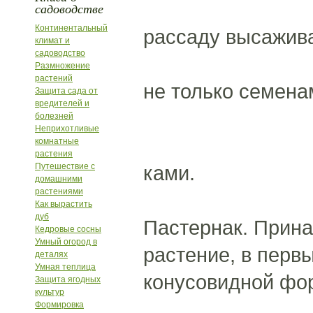
садоводстве
Континентальный
рассаду высажива
климат и
садоводство
Размножение
растений
не только семена
Защита сада от
вредителей и
болезней
Неприхотливые
комнатные
растения
Путешествие с
ками.
домашними
растениями
Как вырастить
дуб
Пастернак. Прина
Кедровые сосны
Умный огород в
растение, в перв
деталях
Умная теплица
конусовидной фор
Защита ягодных
культур
Формировка