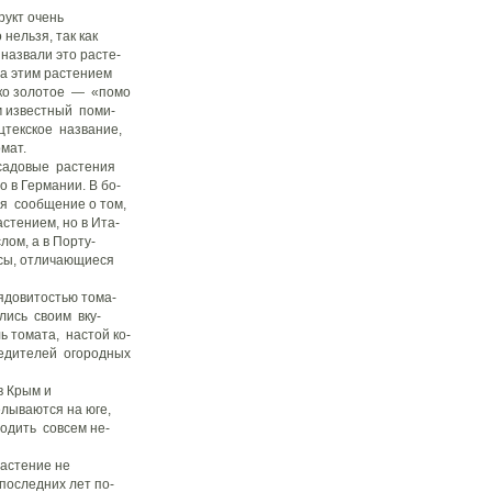
рукт очень
 нельзя, так как
назвали это расте-
а этим растением
око золотое — «помо
ам известный поми-
цтекское название,
мат.
садовые растения
 в Германии. В бо-
я сообщение о том,
стением, но в Ита-
лом, а в Порту-
усы, отличающиеся
ядовитостью тома-
ились своим вку-
ь томата, настой ко-
редителей огородных
в Крым и
елываются на юге,
водить совсем не-
растение не
последних лет по-