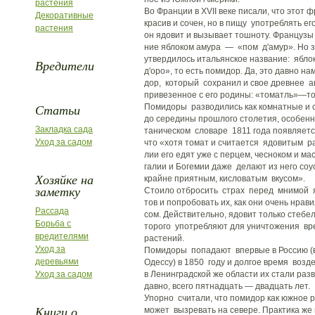
растения
Во Франции в XVII веке писали, что этот ф
Декоративные
красив и сочен, но в пищу употреблять его
растения
он ядовит и вызывает тошноту. Французы 
ние яблоком амура — «пом д'амур». Но з
утвердилось итальянское название: ябл
Вредители
д'оро», то есть помидор. Да, это давно н
дор, который сохранил и свое древнее а
привезенное с его родины: «томатль»—то
Статьи
Помидоры разводились как комнатные и 
до середины прошлого столетия, особенно
Закладка сада
таническом словаре 1811 года появляетс
Уход за садом
что «хотя томат и считается ядовитым ра
лии его едят уже с перцем, чесноком и мас
галии и Богемии даже делают из него со
Хозяйке на
крайне приятным, кисловатым вкусом».
заметку
Стоило отбросить страх перед мнимой 
тов и попробовать их, как они очень нрав
Рассада
сом. Действительно, ядовит только стебел
Борьба с
торого употребляют для уничтожения в
вредителями
растений.
Уход за
Помидоры попадают впервые в Россию (
деревьями
Одессу) в 1850 году и долгое время возд
Уход за садом
в Ленинградской же области их стали раз
давно, всего пятнадцать — двадцать лет.
Упорно считали, что помидор как южное 
Книги о
может вызревать на севере. Практика же 