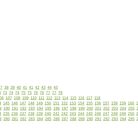
37
38
39
40
41
41
42
43
44
45
3
73
74
74
75
75
76
76
77
77
78
06
107
108
109
110
111
112
113
114
115
116
117
118
4
145
146
147
148
149
150
151
152
153
154
155
156
157
158
159
160
9
190
191
192
193
194
195
196
197
198
199
200
201
202
203
204
205
4
235
236
237
238
239
240
241
242
243
244
245
246
247
248
249
250
9
280
281
282
283
284
285
286
287
288
289
290
291
292
293
294
295