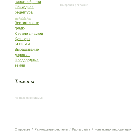
вместо обрезки
На правах рекламы:
Обиходная
рецептура
садовода
Вертикальные
грядки
К земле с наукой
Культура
БОНСАИ
Выращивание
деревьев
Плодородные
земли
Термины
На правах рекламы:
О проекте
/
Размещение рекламы
/
Карта сайта
/
Контактная информация