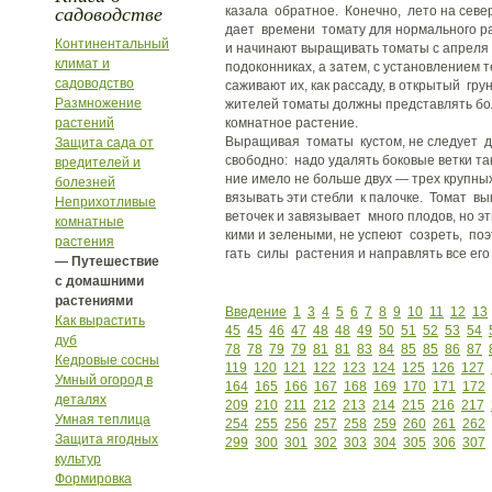
садоводстве
казала обратное. Конечно, лето на севе
дает времени томату для нормального р
Континентальный
и начинают выращивать томаты с апреля 
климат и
подоконниках, а затем, с установлением т
садоводство
саживают их, как рассаду, в открытый грун
Размножение
жителей томаты должны представлять бо
растений
комнатное растение.
Выращивая томаты кустом, не следует д
Защита сада от
свободно: надо удалять боковые ветки та
вредителей и
ние имело не больше двух — трех крупных
болезней
вязывать эти стебли к палочке. Томат вы
Неприхотливые
веточек и завязывает много плодов, но э
комнатные
кими и зелеными, не успеют созреть, по
растения
гать силы растения и направлять все его 
— Путешествие
с домашними
растениями
Введение
1
3
4
5
6
7
8
9
10
11
12
13
Как вырастить
45
45
46
47
48
48
49
50
51
52
53
54
дуб
78
78
79
79
81
81
83
84
85
85
86
87
Кедровые сосны
119
120
121
122
123
124
125
126
127
Умный огород в
164
165
166
167
168
169
170
171
172
деталях
209
210
211
212
213
214
215
216
217
Умная теплица
254
255
256
257
258
259
260
261
262
Защита ягодных
299
300
301
302
303
304
305
306
307
культур
Формировка