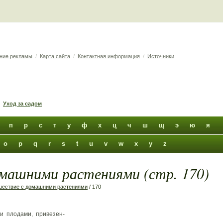
ние рекламы
/
Карта сайта
/
Контактная информация
/
Источники
Уход за садом
п
р
с
т
у
ф
х
ц
ч
ш
щ
э
ю
я
o
p
q
r
s
t
u
v
w
x
y
z
машними растениями (стр. 170)
шествие с домашними растениями
/ 170
и плодами, привезен-