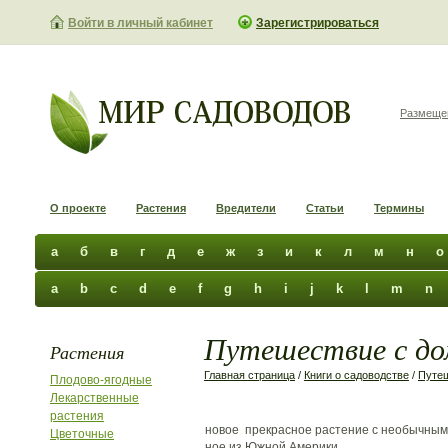
Войти в личный кабинет
Зарегистрироваться
Размеще
О проекте
Растения
Вредители
Статьи
Термины
а
б
в
г
д
е
ж
з
и
к
л
м
н
о
a
b
c
d
e
f
g
h
i
j
k
l
m
n
Путешествие с до
Растения
Главная страница
/
Книги о садоводстве
/
Путе
Плодово-ягодные
Лекарственные
растения
новое прекрасное растение с необычным
Цветочные
ное из Южной Америки.