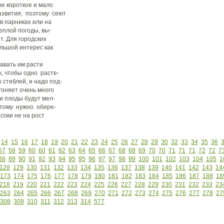
ре короткое и мало
азвития; поэтому сеют
в парниках или на
еплой погоды, вы-
т. Для городских
льшой интерес как
авать им расти
к, чтобы одно расте-
 стеблей, и надо под-
гоняет очень много
ти плоды будут мел-
этому нужно обере-
соки не на рост
14
15
16
17
18
19
20
21
22
23
24
25
26
27
28
29
30
32
33
34
35
36
57
58
59
60
60
61
62
63
64
65
66
67
68
68
69
70
70
71
71
71
72
72
7
88
89
90
91
92
93
94
95
95
96
97
97
98
99
100
101
102
103
104
105
1
128
129
130
131
132
133
134
135
136
137
138
139
140
141
142
143
14
173
174
175
176
177
178
179
180
181
182
183
184
185
186
187
188
18
218
219
220
221
222
223
224
225
226
227
228
229
230
231
232
233
23
263
264
265
266
267
268
269
270
271
272
273
274
275
276
277
278
27
308
309
310
311
312
313
314
577