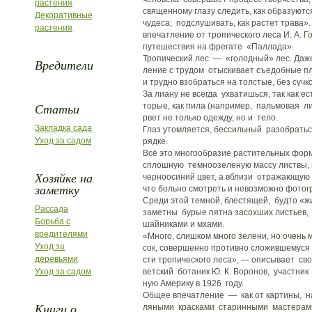
растения
священному глазу следить, как образуютс
Декоративные
чудеса; подслушивать, как растет трава».
растения
впечатление от тропического леса И. А. Г
путешествия на фрегате «Паллада».
Тропический лес — «голодный» лес. Даже
Вредители
ление с трудом отыскивает съедобные пл
и трудно взобраться на толстые, без сучко
За лиану не всегда ухватишься, так как ес
Статьи
торые, как пила (например, пальмовая ли
рвет не только одежду, но и тело.
Закладка сада
Глаз утомляется, бессильный разобратьс
Уход за садом
рядке.
Всё это многообразие растительных фор
сплошную темноозеленую массу листвы,
Хозяйке на
черноосиний цвет, а вблизи отражающую 
заметку
что больно смотреть и невозможно фотог
Среди этой темной, блестящей, будто «ж
Рассада
заметны бурые пятна засохших листьев, 
Борьба с
шайниками и мхами.
вредителями
«Много, слишком много зелени, но очень м
Уход за
сок, совершенно противно сложившемуся
деревьями
сти тропического леса», — описывает св
Уход за садом
ветский ботаник Ю. К. Воронов, участник
ную Америку в 1926 году.
Общее впечатление — как от картины, н
Книги о
ляными красками старинными мастерами