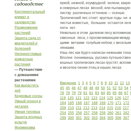
садоводстве
яркой, нежной, изумрудной зелени, какую
в северных лесах весной, или пылающую
Континентальный
листву различных оттенков — осенью.
климат и
Тропический лес стоит круглые годы не и
садоводство
листья кожистые, большие остаются зел
Размножение
пяти лет.
растений
Невольно в этом далеком лесу вспомина
сквозные леса, с просвечивающим между
Защита сада от
щими ветками голубым небом; с веселым
вредителей и
лянками.
болезней
Наш лес как будто написан нежными тона
Неприхотливые
Вполне понимаешь русских путешественни
комнатные
кошных тропических лесах грустят, вспо
растения
и веселое пение птиц в наших лесах.
— Путешествие
с домашними
растениями
Введение
1
3
4
5
6
7
8
9
10
11
12
13
Как вырастить
45
45
46
47
48
48
49
50
51
52
53
54
дуб
78
78
79
79
81
81
83
84
85
85
86
87
Кедровые сосны
119
120
121
122
123
124
125
126
127
Умный огород в
164
165
166
167
168
169
170
171
172
деталях
209
210
211
212
213
214
215
216
217
Умная теплица
254
255
256
257
258
259
260
261
262
Защита ягодных
299
300
301
302
303
304
305
306
307
культур
Формировка