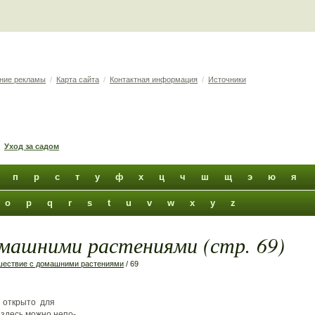
ние рекламы
/
Карта сайта
/
Контактная информация
/
Источники
Уход за садом
п
р
с
т
у
ф
х
ц
ч
ш
щ
э
ю
я
o
p
q
r
s
t
u
v
w
x
y
z
машними растениями (стр. 69)
шествие с домашними растениями
/ 69
и открыто для
 здесь можно непо-