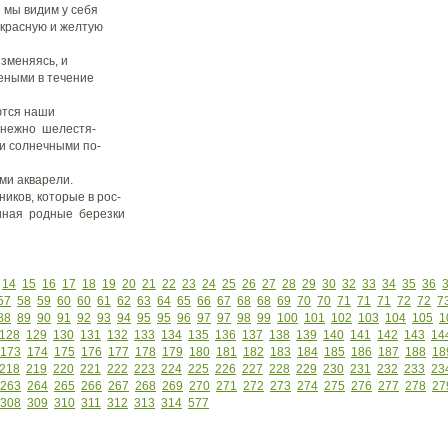
 мы видим у себя
 красную и желтую
зменяясь, и
еными в течение
ются наши
 нежно шелестя-
и солнечными по-
ми акварели.
ков, которые в рос-
миная родные березки
14
15
16
17
18
19
20
21
22
23
24
25
26
27
28
29
30
32
33
34
35
36
57
58
59
60
60
61
62
63
64
65
66
67
68
68
69
70
70
71
71
71
72
72
7
88
89
90
91
92
93
94
95
95
96
97
97
98
99
100
101
102
103
104
105
1
128
129
130
131
132
133
134
135
136
137
138
139
140
141
142
143
14
173
174
175
176
177
178
179
180
181
182
183
184
185
186
187
188
18
218
219
220
221
222
223
224
225
226
227
228
229
230
231
232
233
23
263
264
265
266
267
268
269
270
271
272
273
274
275
276
277
278
27
308
309
310
311
312
313
314
577