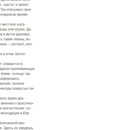
я, растут и зреют
 Так описывал свое
ончаров во время
 местное насе-
оды или корни. Да
в и веток деревья.
ть такие лианы, ко-
ана — ротанг), изо-
я в этом беспо-
м сливается в
 вдали принимающую
блики солнца так,
рафировать.
ирной» зелени
иногда покрытых ли-
ало ярких кра-
 мнению о красочно-
ое впечатление со-
 экспедиции в Юж-
аписанной мас-
. Здесь не увидишь