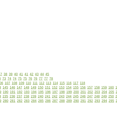
37
38
39
40
41
41
42
43
44
45
3
73
74
74
75
75
76
76
77
77
78
06
107
108
109
110
111
112
113
114
115
116
117
118
4
145
146
147
148
149
150
151
152
153
154
155
156
157
158
159
160
9
190
191
192
193
194
195
196
197
198
199
200
201
202
203
204
205
4
235
236
237
238
239
240
241
242
243
244
245
246
247
248
249
250
9
280
281
282
283
284
285
286
287
288
289
290
291
292
293
294
295