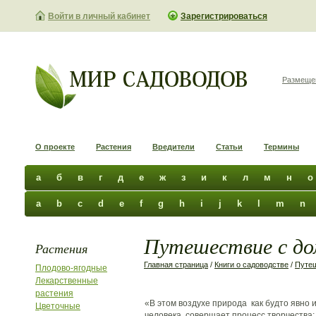
Войти в личный кабинет
Зарегистрироваться
Размеще
О проекте
Растения
Вредители
Статьи
Термины
а
б
в
г
д
е
ж
з
и
к
л
м
н
о
a
b
c
d
e
f
g
h
i
j
k
l
m
n
Путешествие с до
Растения
Главная страница
/
Книги о садоводстве
/
Путе
Плодово-ягодные
Лекарственные
растения
«В этом воздухе природа как будто явно 
Цветочные
человека совершает процесс творчества;