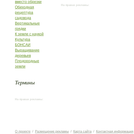
вместо обрезки
На правах рекламы:
Обиходная
рецептура
садовода
Вертикальные
грядки
К земле с наукой
Культура
БОНСАИ
Выращивание
деревьев
Плодородные
земли
Термины
На правах рекламы:
О проекте
/
Размещение рекламы
/
Карта сайта
/
Контактная информация