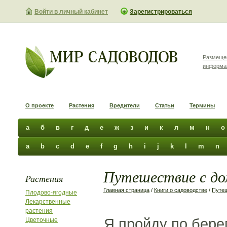
Войти в личный кабинет
Зарегистрироваться
Размеще
информа
О проекте
Растения
Вредители
Статьи
Термины
а
б
в
г
д
е
ж
з
и
к
л
м
н
о
a
b
c
d
e
f
g
h
i
j
k
l
m
n
Путешествие с до
Растения
Главная страница
/
Книги о садоводстве
/
Путе
Плодово-ягодные
Лекарственные
растения
Я пройду по бере
Цветочные