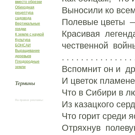
вместо обрезки
Обиходная
Выносили ко все
рецептура
садовода
Полевые цветы —
Вертикальные
грядки
Красивая легенда
К земле с наукой
Культура
чественной войн
БОНСАИ
Выращивание
. . . . . . . . . . . . . . . 
деревьев
Плодородные
Вспомнит он и др
земли
И цветок пламене
Термины
Что в Сибири в л
На правах рекламы:
Из казацкого серд
Что горит среди я
Отряхнув полеву