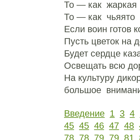
То — как жаркая
То — как чьяято к
Если воин готов к
Пусть цветок на 
Будет сердце каз
Освещать всю дор
На культуру дико
большое внимани
Введение
1
3
4
45
45
46
47
48
78
78
79
79
81