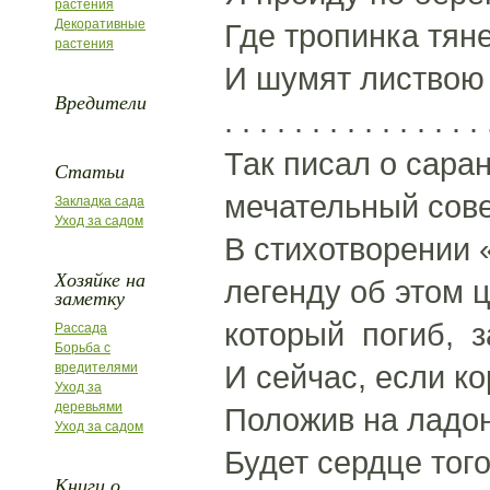
растения
Декоративные
Где тропинка тян
растения
И шумят листвою 
Вредители
. . . . . . . . . . . . . . . 
Так писал о сара
Статьи
мечательный сове
Закладка сада
Уход за садом
В стихотворении 
Хозяйке на
легенду об этом 
заметку
который погиб, 
Рассада
Борьба с
И сейчас, если ко
вредителями
Уход за
деревьями
Положив на ладон
Уход за садом
Будет сердце того
Книги о