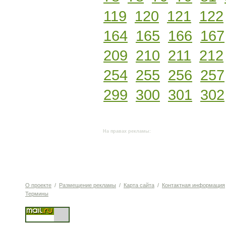
119
120
121
122
164
165
166
167
209
210
211
212
254
255
256
257
299
300
301
302
На правах рекламы:
О проекте
/
Размещение рекламы
/
Карта сайта
/
Контактная информация
Термины