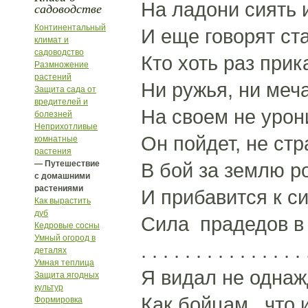
На ладони сиять и
садоводстве
Континентальный
И еще говорят ст
климат и
садоводство
Кто хоть раз прик
Размножение
растений
Ни ружья, ни меча
Защита сада от
вредителей и
На своем не урони
болезней
Неприхотливые
Он пойдет, не ст
комнатные
растения
— Путешествие
В бой за землю р
с домашними
растениями
И прибавится к с
Как вырастить
дуб
Сила прадедов в 
Кедровые сосны
Умный огород в
. . . . . . . . . . . . . . . 
деталях
Умная теплица
Я видал не однаж
Защита ягодных
культур
Как бойцам, что 
Формировка