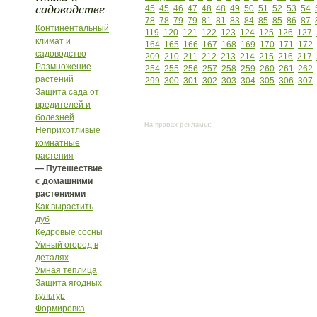
садоводстве
45
45
46
47
48
48
49
50
51
52
53
54
78
78
79
79
81
81
83
84
85
85
86
87
Континентальный
119
120
121
122
123
124
125
126
127
климат и
164
165
166
167
168
169
170
171
172
садоводство
209
210
211
212
213
214
215
216
217
Размножение
254
255
256
257
258
259
260
261
262
растений
299
300
301
302
303
304
305
306
307
Защита сада от
вредителей и
болезней
На правах рекламы:
Неприхотливые
комнатные
растения
— Путешествие
с домашними
растениями
Как вырастить
дуб
Кедровые сосны
Умный огород в
деталях
Умная теплица
Защита ягодных
культур
Формировка