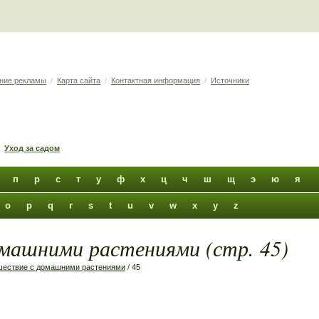
ние рекламы
/
Карта сайта
/
Контактная информация
/
Источники
Уход за садом
п
р
с
т
у
ф
х
ц
ч
ш
щ
э
ю
я
o
p
q
r
s
t
u
v
w
x
y
z
машними растениями (стр. 45)
шествие с домашними растениями
/ 45