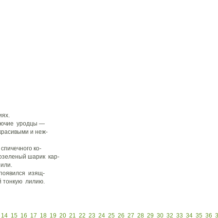
иях.
олючие уродцы —
расивыми и неж-
спичечного ко-
оозеленый шарик кар-
Чили.
 появился изящ-
й тонкую лилию.
14
15
16
17
18
19
20
21
22
23
24
25
26
27
28
29
30
32
33
34
35
36