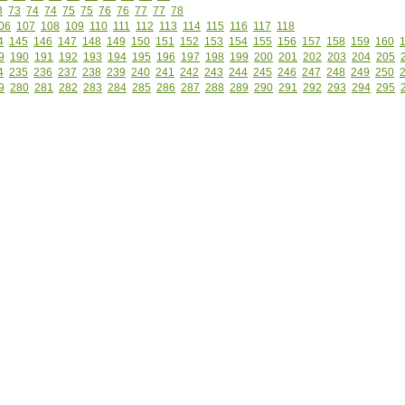
3
73
74
74
75
75
76
76
77
77
78
06
107
108
109
110
111
112
113
114
115
116
117
118
4
145
146
147
148
149
150
151
152
153
154
155
156
157
158
159
160
9
190
191
192
193
194
195
196
197
198
199
200
201
202
203
204
205
4
235
236
237
238
239
240
241
242
243
244
245
246
247
248
249
250
9
280
281
282
283
284
285
286
287
288
289
290
291
292
293
294
295