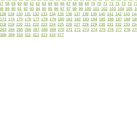
57
58
59
60
60
61
62
63
64
65
66
67
68
68
69
70
70
71
71
71
72
72
7
88
89
90
91
92
93
94
95
95
96
97
97
98
99
100
101
102
103
104
105
1
128
129
130
131
132
133
134
135
136
137
138
139
140
141
142
143
14
173
174
175
176
177
178
179
180
181
182
183
184
185
186
187
188
18
218
219
220
221
222
223
224
225
226
227
228
229
230
231
232
233
23
263
264
265
266
267
268
269
270
271
272
273
274
275
276
277
278
27
308
309
310
311
312
313
314
577