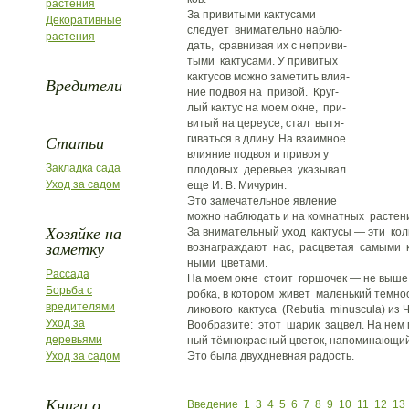
растения
За привитыми кактусами
Декоративные
следует внимательно наблю-
растения
дать, сравнивая их с неприви-
тыми кактусами. У привитых
кактусов можно заметить влия-
Вредители
ние подвоя на привой. Круг-
лый кактус на моем окне, при-
витый на цереусе, стал вытя-
Статьи
гиваться в длину. На взаимное
влияние подвоя и привоя у
Закладка сада
плодовых деревьев указывал
Уход за садом
еще И. В. Мичурин.
Это замечательное явление
можно наблюдать и на комнатных растен
Хозяйке на
За внимательный уход кактусы — эти к
заметку
вознаграждают нас, расцветая самыми к
ными цветами.
Рассада
На моем окне стоит горшочек — не выше 
Борьба с
робка, в котором живет маленький темн
вредителями
ликового кактуса (Rebutia minuscula) из 
Уход за
Вообразите: этот шарик зацвел. На нем
деревьями
ный тёмнокрасный цветок, напоминающи
Уход за садом
Это была двухдневная радость.
Книги о
Введение
1
3
4
5
6
7
8
9
10
11
12
13