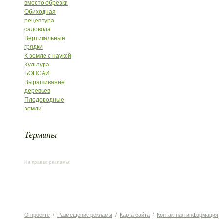
вместо обрезки
Обиходная
рецептура
садовода
Вертикальные
грядки
К земле с наукой
Культура
БОНСАИ
Выращивание
деревьев
Плодородные
земли
Термины
На правах рекламы:
О проекте
/
Размещение рекламы
/
Карта сайта
/
Контактная информация