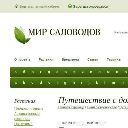
Войти в личный кабинет
Зарегистрироваться
Размеще
О проекте
Растения
Вредители
Статьи
Термины
а
б
в
г
д
е
ж
з
и
к
л
м
н
о
a
b
c
d
e
f
g
h
i
j
k
l
m
n
Путешествие с до
Растения
Главная страница
/
Книги о садоводстве
/
Путе
Плодово-ягодные
Лекарственные
растения
ными из сеянцев или отрост-
Цветочные
ков.