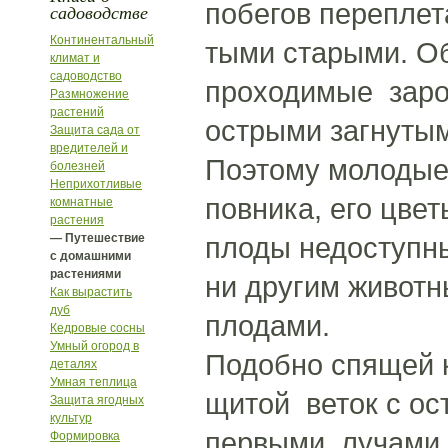
побегов переплета
садоводстве
Континентальный
тыми старыми. О
климат и
садоводство
проходимые заро
Размножение
растений
острыми загнуты
Защита сада от
вредителей и
Поэтому молодые
болезней
Неприхотливые
повника, его цвет
комнатные
растения
— Путешествие
плоды недоступн
с домашними
растениями
ни другим живот
Как вырастить
дуб
плодами.
Кедровые сосны
Умный огород в
Подобно спящей к
деталях
Умная теплица
щитой веток с о
Защита ягодных
культур
первыми лучами 
Формировка