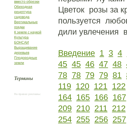
вместо обрезки
Обиходная
Цветок розы за к
рецептура
садовода
пользуется любов
Вертикальные
грядки
дили увлечения 
К земле с наукой
Культура
БОНСАИ
Выращивание
Введение
1
3
4
деревьев
Плодородные
45
45
46
47
48
земли
78
78
79
79
81
Термины
119
120
121
122
164
165
166
167
На правах рекламы:
209
210
211
212
254
255
256
257