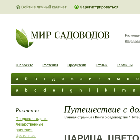
Войти в личный кабинет
Зарегистрироваться
Размеще
информа
О проекте
Растения
Вредители
Статьи
Термины
а
б
в
г
д
е
ж
з
и
к
л
м
н
о
a
b
c
d
e
f
g
h
i
j
k
l
m
n
Путешествие с до
Растения
Главная страница
/
Книги о садоводстве
/
Путе
Плодово-ягодные
Лекарственные
растения
ЦАРИЦА ЦВЕТО
Цветочные