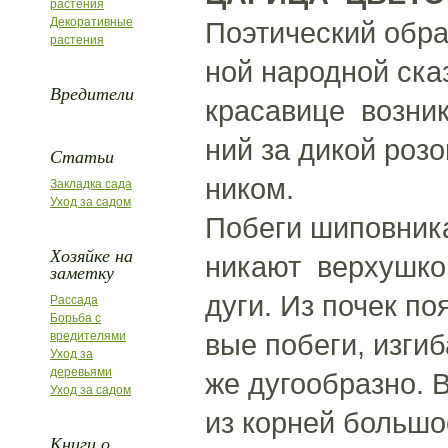
растения
Декоративные
Поэтический обра
растения
ной народной ска
Вредители
красавице возник
ний за дикой ро
Статьи
ником.
Закладка сада
Уход за садом
Побеги шиповник
Хозяйке на
никают верхушко
заметку
дуги. Из почек по
Рассада
Борьба с
вые побеги, изги
вредителями
Уход за
деревьями
же дугообразно.
Уход за садом
из корней большо
Книги о