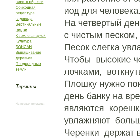
вместо обрезки
Обиходная
иод для человека
рецептура
садовода
На четвертый ден
Вертикальные
грядки
с чистым песком,
К земле с наукой
Культура
Песок слегка увл
БОНСАИ
Выращивание
Чтобы высокие че
деревьев
Плодородные
лочками, воткнут
земли
Плошку нужно по
Термины
день банку на вр
На правах рекламы:
являются корешки
увлажняют больш
Черенки держат в