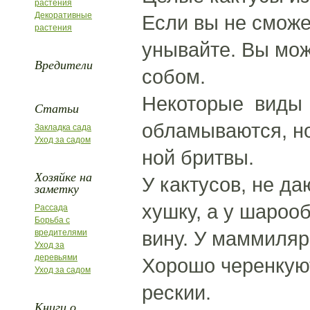
растения
Декоративные
Если вы не сможе
растения
унывайте. Вы мож
Вредители
собом.
Некоторые виды 
Статьи
обламываются, но
Закладка сада
Уход за садом
ной бритвы.
Хозяйке на
У кактусов, не д
заметку
хушку, а у шароо
Рассада
Борьба с
вину. У маммиля
вредителями
Уход за
деревьями
Хорошо черенкую
Уход за садом
рескии.
Книги о