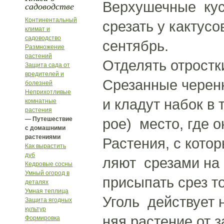
Верхушечные кус
садоводстве
Континентальный
срезать у кактусо
климат и
садоводство
сентябрь.
Размножение
растений
Отделять отростк
Защита сада от
вредителей и
Срезанные черен
болезней
Неприхотливые
и кладут набок в
комнатные
растения
— Путешествие
рое) место, где 
с домашними
растениями
Растения, с кото
Как вырастить
дуб
ляют срезами на 
Кедровые сосны
Умный огород в
присыпать срез 
деталях
Умная теплица
Уголь действует
Защита ягодных
культур
няя растение от з
Формировка