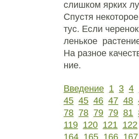
слишком ярких лу
Спустя некоторое
тус. Если черенок
ленькое растение
На разное качест
ние.
Введение
1
3
4
45
45
46
47
48
78
78
79
79
81
119
120
121
122
164
165
166
167