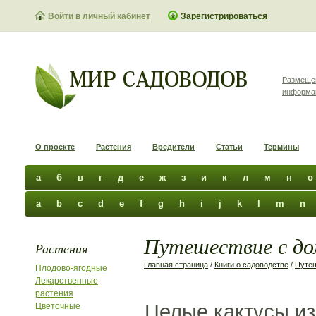
Войти в личный кабинет
Зарегистрироваться
Размеще
информа
О проекте
Растения
Вредители
Статьи
Термины
а
б
в
г
д
е
ж
з
и
к
л
м
н
о
a
b
c
d
e
f
g
h
i
j
k
l
m
n
Путешествие с до
Растения
Главная страница
/
Книги о садоводстве
/
Путе
Плодово-ягодные
Лекарственные
растения
Целые кактусы из
Цветочные