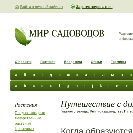
Войти в личный кабинет
Зарегистрироваться
Размеще
информа
О проекте
Растения
Вредители
Статьи
Термины
а
б
в
г
д
е
ж
з
и
к
л
м
н
о
a
b
c
d
e
f
g
h
i
j
k
l
m
n
Путешествие с до
Растения
Главная страница
/
Книги о садоводстве
/
Путе
Плодово-ягодные
Лекарственные
растения
Когда образуются
Цветочные