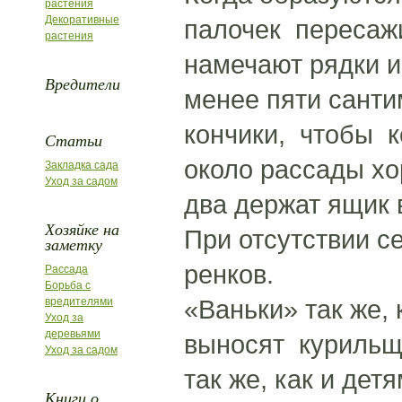
растения
Декоративные
палочек пересажи
растения
намечают рядки и
Вредители
менее пяти сант
кончики, чтобы 
Статьи
около рассады х
Закладка сада
Уход за садом
два держат ящик 
Хозяйке на
При отсутствии с
заметку
ренков.
Рассада
Борьба с
«Ваньки» так же,
вредителями
Уход за
деревьями
выносят курильщ
Уход за садом
так же, как и дет
Книги о