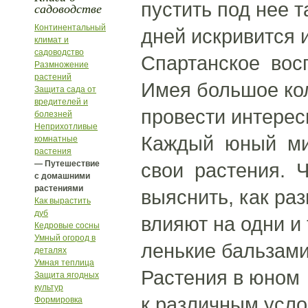
пустить под нее т
садоводстве
Континентальный
дней искривится и
климат и
садоводство
Спартанское вос
Размножение
растений
Имея большое ко
Защита сада от
вредителей и
провести интерес
болезней
Неприхотливые
Каждый юный мич
комнатные
растения
— Путешествие
свои растения. 
с домашними
растениями
выяснить, как ра
Как вырастить
дуб
влияют на одни и
Кедровые сосны
Умный огород в
ленькие бальзами
деталях
Умная теплица
Растения в юном 
Защита ягодных
культур
к различным усло
Формировка