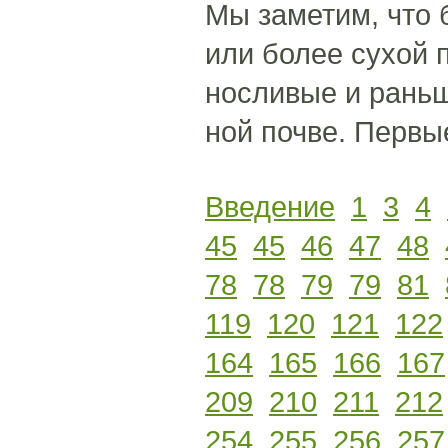
Мы заметим, что
или более сухой п
носливые и раньш
ной почве. Первы
Введение
1
3
4
45
45
46
47
48
78
78
79
79
81
119
120
121
122
164
165
166
167
209
210
211
212
254
255
256
257