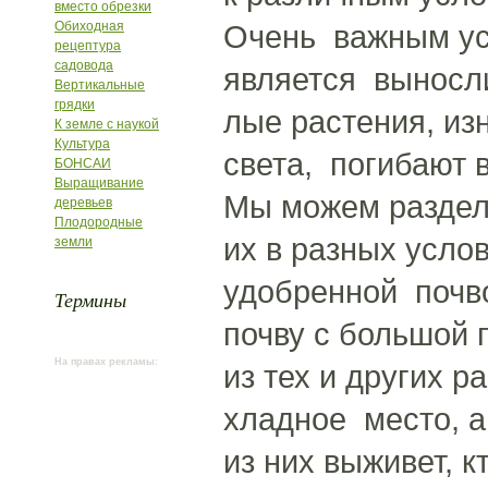
вместо обрезки
Обиходная
Очень важным ус
рецептура
садовода
является выносли
Вертикальные
грядки
лые растения, из
К земле с наукой
Культура
света, погибают 
БОНСАИ
Выращивание
Мы можем раздел
деревьев
Плодородные
их в разных услов
земли
удобренной почв
Термины
почву с большой 
На правах рекламы:
из тех и других р
хладное место, а
из них выживет, к