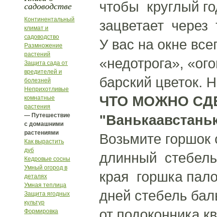
чтобы круглый г
садоводстве
Континентальный
зацветает через
климат и
садоводство
У вас на окне вс
Размножение
растений
«недотрога», «ог
Защита сада от
вредителей и
барский цветок. Н
болезней
Неприхотливые
ЧТО МОЖНО СД
комнатные
растения
— Путешествие
"Ванькаавстань
с домашними
растениями
Возьмите горшок
Как вырастить
дуб
длинный стебель,
Кедровые сосны
Умный огород в
края горшка пало
деталях
Умная теплица
дней стебель ба
Защита ягодных
культур
от подоконника к
Формировка