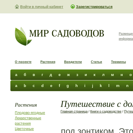
Войти в личный кабинет
Зарегистрироваться
Размеще
информа
О проекте
Растения
Вредители
Статьи
Термины
а
б
в
г
д
е
ж
з
и
к
л
м
н
о
a
b
c
d
e
f
g
h
i
j
k
l
m
n
Путешествие с до
Растения
Главная страница
/
Книги о садоводстве
/
Путе
Плодово-ягодные
Лекарственные
растения
под зонтиком. Эт
Цветочные