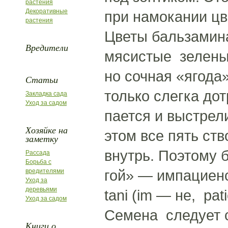
растения
Декоративные
при намокании цв
растения
Цветы бальзамина
Вредители
мясистые зеленые
но сочная «ягода
Статьи
только слегка дот
Закладка сада
Уход за садом
пается и выстре
Хозяйке на
этом все пять ст
заметку
внутрь. Поэтому 
Рассада
Борьба с
гой» — импациенс
вредителями
Уход за
деревьями
tani (im — не, pa
Уход за садом
Семена следует с
Книги о