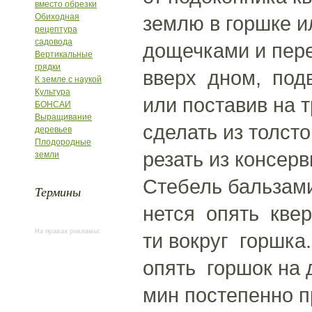
вместо обрезки
Обиходная
землю в горшке и
рецептура
садовода
дощечками и пер
Вертикальные
грядки
вверх дном, подв
К земле с наукой
Культура
или поставив на 
БОНСАИ
Выращивание
сделать из толст
деревьев
Плодородные
резать из консерв
земли
Стебель бальзам
Термины
нется опять квер
На правах рекламы:
ти вокруг горшка
опять горшок на 
мин постепенно п