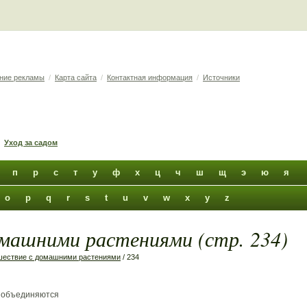
ние рекламы
/
Карта сайта
/
Контактная информация
/
Источники
Уход за садом
п
р
с
т
у
ф
х
ц
ч
ш
щ
э
ю
я
o
p
q
r
s
t
u
v
w
x
y
z
машними растениями (стр. 234)
шествие с домашними растениями
/ 234
 объединяются