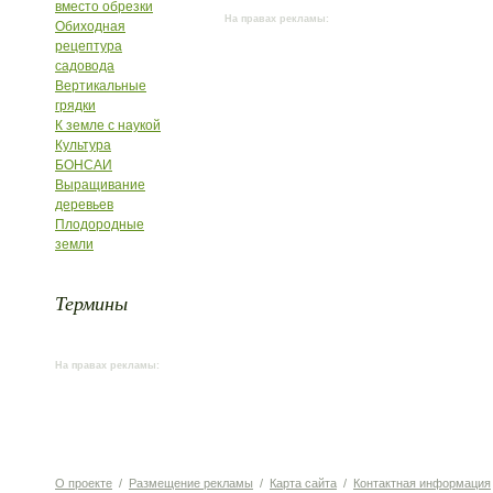
вместо обрезки
На правах рекламы:
Обиходная
рецептура
садовода
Вертикальные
грядки
К земле с наукой
Культура
БОНСАИ
Выращивание
деревьев
Плодородные
земли
Термины
На правах рекламы:
О проекте
/
Размещение рекламы
/
Карта сайта
/
Контактная информация