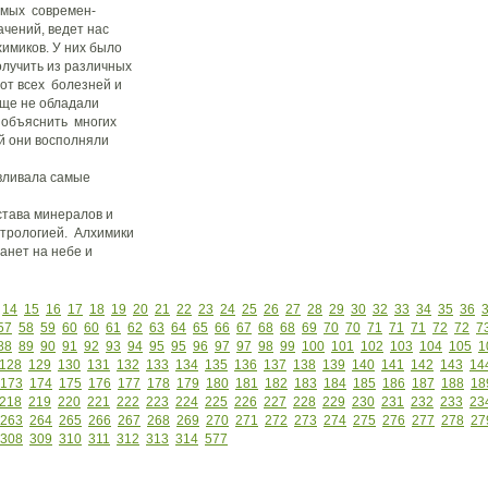
емых современ-
чений, ведет нас
химиков. У них было
лучить из различных
от всех болезней и
ще не обладали
 объяснить многих
й они восполняли
вливала самые
тава минералов и
стрологией. Алхимики
анет на небе и
14
15
16
17
18
19
20
21
22
23
24
25
26
27
28
29
30
32
33
34
35
36
57
58
59
60
60
61
62
63
64
65
66
67
68
68
69
70
70
71
71
71
72
72
7
88
89
90
91
92
93
94
95
95
96
97
97
98
99
100
101
102
103
104
105
1
128
129
130
131
132
133
134
135
136
137
138
139
140
141
142
143
14
173
174
175
176
177
178
179
180
181
182
183
184
185
186
187
188
18
218
219
220
221
222
223
224
225
226
227
228
229
230
231
232
233
23
263
264
265
266
267
268
269
270
271
272
273
274
275
276
277
278
27
308
309
310
311
312
313
314
577