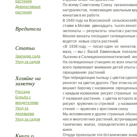
растения
По всему Советскому Союзу организова
Декоративные
натуралистов, помогающие школьным кр
растения
юннатам в их работе.
В 1940 году на Всесоюзной сельскохозяй
ставке в Москве двенадцать тысяч юннат
Вредители
экспонаты — результаты опытов с расте
Многие юннаты посещают селекционные с
водятся новые сорта растений.
Статьи
«В 1938 году, — писал один из юннатов
маха, — мы с Васей Евминовым поехали в
Закладка сада
Лысенко в Селекционноогенетический инс
Уход за садом
На селекционных станциях из всех опыт
всего привлекают внимание детей опыты
скрещиванию растений.
Хозяйке на
При гибридизации пыльцу с цветов одного
заметку
реносят на цветок другого. При этом на 
вешают бирочку с названием скрещенных
Рассада
с каждым названием рисуют странные зн
Борьба с
У названия растения, с цветка которого в
вредителями
рисуют кружочек со стрелкой ; у названи
Уход за
стения — кружочек с крестиком снизу
деревьями
Мы вспоминаем и другие странные обозна
Уход за садом
них и многолетних растений, встречавшиес
танических книгах, определителях и даже
книги.
Книги о
Откуда произошли эти ботанические знак