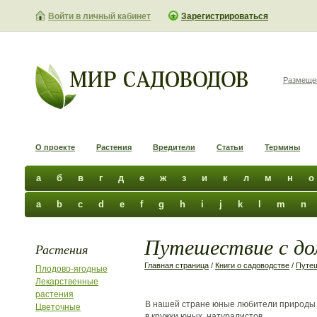
Войти в личный кабинет
Зарегистрироваться
Размеще
О проекте
Растения
Вредители
Статьи
Термины
а
б
в
г
д
е
ж
з
и
к
л
м
н
о
a
b
c
d
e
f
g
h
i
j
k
l
m
n
Путешествие с до
Растения
Главная страница
/
Книги о садоводстве
/
Путе
Плодово-ягодные
Лекарственные
растения
В нашей стране юные любители природы
Цветочные
в кружки юных натуралистов.