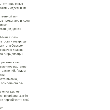
ны станции юных
ужкам и отдельным
ственной вы-
ов представили свои
ниями.
танции, где вы-
, Миша Соло-
 гости к товарищу
титут в Одессе».
ов обычно больше
 по гибридизации —
 растения пе-
опыленное растение
 растений. Рядом
аки.
зята пыльца,
я опыленного ра-
чения двулет-
я в гербариях, в бо-
 в первой части этой
и?