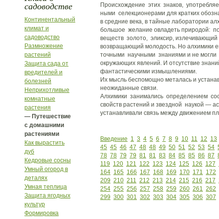
садоводстве
Происхождение этих знаков, употребля
ными селекционерами для кратких обозна
Континентальный
в средние века, в тайные лаборатории ал
климат и
большое желание овладеть природой: по
садоводство
веществ золото, эликсир, излечивающий 
Размножение
возвращающий молодость. Но алхимики е
растений
точными научными знаниями и не могли
окружающих явлений. И отсутствие знани
Защита сада от
фантастическими измышлениями.
вредителей и
Их мысль беспомощно металась и устана
болезней
неожиданные связи.
Неприхотливые
Алхимики занимались определением сос
комнатные
свойств растений и звездной наукой — а
растения
устанавливали связь между движением пл
— Путешествие
с домашними
растениями
Введение
1
3
4
5
6
7
8
9
10
11
12
13
Как вырастить
45
45
46
47
48
48
49
50
51
52
53
54
дуб
78
78
79
79
81
81
83
84
85
85
86
87
Кедровые сосны
119
120
121
122
123
124
125
126
127
Умный огород в
164
165
166
167
168
169
170
171
172
деталях
209
210
211
212
213
214
215
216
217
Умная теплица
254
255
256
257
258
259
260
261
262
Защита ягодных
299
300
301
302
303
304
305
306
307
культур
Формировка