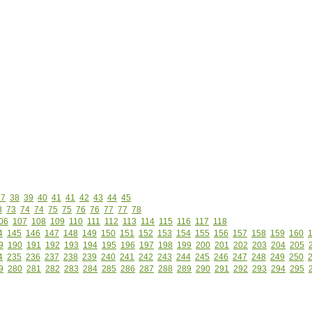
37
38
39
40
41
41
42
43
44
45
3
73
74
74
75
75
76
76
77
77
78
06
107
108
109
110
111
112
113
114
115
116
117
118
4
145
146
147
148
149
150
151
152
153
154
155
156
157
158
159
160
9
190
191
192
193
194
195
196
197
198
199
200
201
202
203
204
205
4
235
236
237
238
239
240
241
242
243
244
245
246
247
248
249
250
9
280
281
282
283
284
285
286
287
288
289
290
291
292
293
294
295