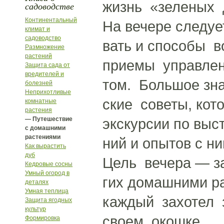
жизнь «зеленых 
садоводстве
Континентальный
На вечере следу
климат и
садоводство
вать и способы в
Размножение
растений
приемы управлени
Защита сада от
вредителей и
том. Большое зн
болезней
Неприхотливые
ские советы, кот
комнатные
растения
— Путешествие
экскурсии по выст
с домашними
растениями
ний и опытов с ни
Как вырастить
дуб
Цель вечера — з
Кедровые сосны
Умный огород в
гих домашними р
деталях
Умная теплица
каждый захотел 
Защита ягодных
культур
своем окошке.
Формировка