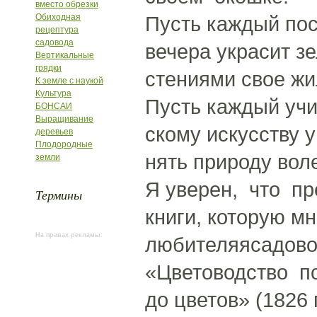
вместо обрезки
Обиходная
Пусть каждый пос
рецептура
садовода
вечера украсит з
Вертикальные
грядки
стениями свое ж
К земле с наукой
Культура
Пусть каждый учи
БОНСАИ
Выращивание
скому искусству 
деревьев
Плодородные
нять природу вол
земли
Я уверен, что пр
Термины
книги, которую м
На правах рекламы:
любителяясадово
«Цветоводство по
до цветов» (1826 г