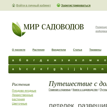
Войти в личный кабинет
Зарегистрироваться
Размеще
информа
О проекте
Растения
Вредители
Статьи
Термины
а
б
в
г
д
е
ж
з
и
к
л
м
н
о
a
b
c
d
e
f
g
h
i
j
k
l
m
n
Путешествие с до
Растения
Главная страница
/
Книги о садоводстве
/
Путе
Плодово-ягодные
Лекарственные
растения
петелек развешив
Цветочные