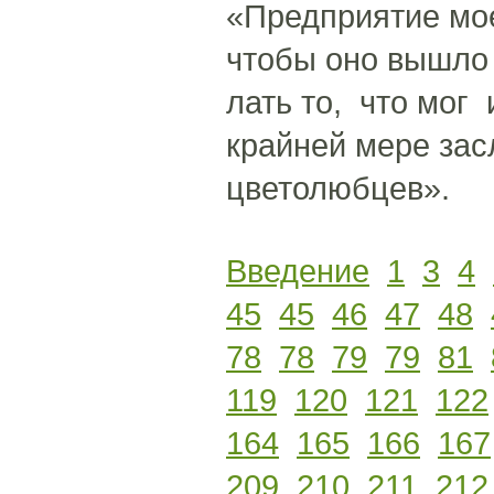
«Предприятие мое
чтобы оно вышло 
лать то, что мог
крайней мере зас
цветолюбцев».
Введение
1
3
4
45
45
46
47
48
78
78
79
79
81
119
120
121
122
164
165
166
167
209
210
211
212