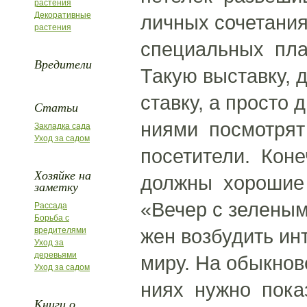
растения
Декоративные
личных сочетания
растения
специальных пла
Вредители
Такую выставку, д
ставку, а просто 
Статьи
ниями посмотрят
Закладка сада
Уход за садом
посетители. Коне
Хозяйке на
должны хорошие 
заметку
«Вечер с зелены
Рассада
Борьба с
жен возбудить ин
вредителями
Уход за
деревьями
миру. На обыкнов
Уход за садом
ниях нужно пока
Книги о