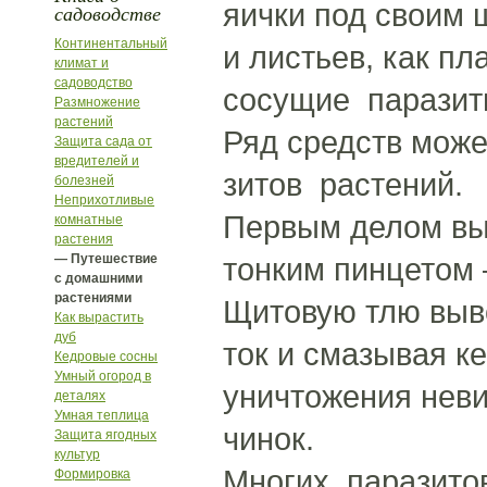
яички под своим 
садоводстве
Континентальный
и листьев, как пл
климат и
садоводство
сосущие паразит
Размножение
растений
Ряд средств може
Защита сада от
вредителей и
зитов растений.
болезней
Неприхотливые
Первым делом вы
комнатные
растения
— Путешествие
тонким пинцетом
с домашними
растениями
Щитовую тлю выв
Как вырастить
дуб
ток и смазывая к
Кедровые сосны
Умный огород в
уничтожения нев
деталях
Умная теплица
чинок.
Защита ягодных
культур
Многих паразито
Формировка