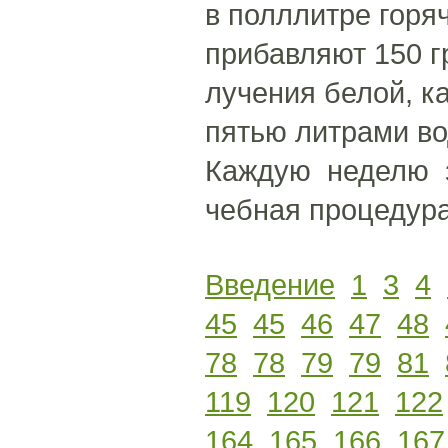
в полллитре гор
прибавляют 150 
лучения белой, к
пятью литрами во
Каждую неделю з
чебная процедура
Введение
1
3
4
45
45
46
47
48
78
78
79
79
81
119
120
121
122
164
165
166
167