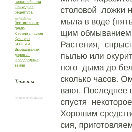
вместо обрезки
Обиходная
столовой ложки н
рецептура
садовода
мыла в воде (пят
Вертикальные
грядки
щим обмыванием 
К земле с наукой
Культура
Растения, спрыс
БОНСАИ
Выращивание
пылью или окурит
деревьев
Плодородные
ного дыма до бел
земли
сколько часов. О
Термины
вают. Последнее 
На правах рекламы:
спустя некоторо
Хорошим средств
сия, приготовляе