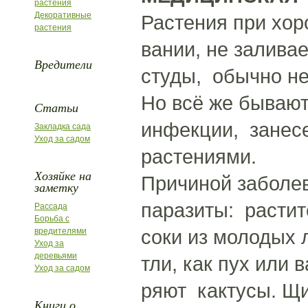
растения
Декоративные
Растения при хо
растения
вании, не залива
Вредители
студы, обычно не
Но всё же бывают
Статьи
инфекции, занес
Закладка сада
Уход за садом
растениями.
Хозяйке на
Причиной заболе
заметку
паразиты: растит
Рассада
Борьба с
соки из молодых 
вредителями
Уход за
деревьями
тли, как пух или 
Уход за садом
ряют кактусы. Щ
Книги о