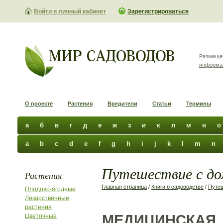
Войти в личный кабинет
Зарегистрироваться
Размеще
информа
О проекте
Растения
Вредители
Статьи
Термины
а
б
в
г
д
е
ж
з
и
к
л
м
н
о
a
b
c
d
e
f
g
h
i
j
k
l
m
n
Путешествие с до
Растения
Главная страница
/
Книги о садоводстве
/
Путе
Плодово-ягодные
Лекарственные
растения
МЕДИЦИНСКАЯ
Цветочные