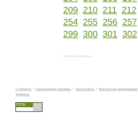
209
210
211
212
254
255
256
257
299
300
301
302
На правах рекламы:
О проекте
/
Размещение рекламы
/
Карта сайта
/
Контактная информация
Термины