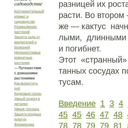
разницей их рост
садоводстве
Континентальный
расти. Во втором
климат и
садоводство
же — кактус начн
Размножение
растений
лыми, длинными 
Защита сада от
вредителей и
и погибнет.
болезней
Неприхотливые
Этот «странный»
комнатные
растения
— Путешествие
танных сосудах п
с домашними
растениями
тусам.
Как вырастить
дуб
Кедровые сосны
Умный огород в
Введение
1
3
4
деталях
Умная теплица
45
45
46
47
48
Защита ягодных
культур
78
78
79
79
81
Формировка