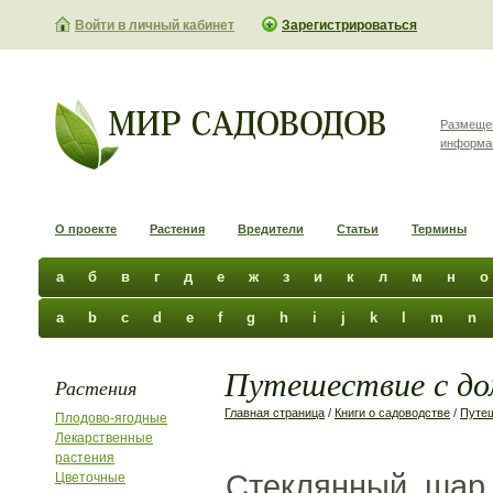
Войти в личный кабинет
Зарегистрироваться
Размеще
информа
О проекте
Растения
Вредители
Статьи
Термины
а
б
в
г
д
е
ж
з
и
к
л
м
н
о
a
b
c
d
e
f
g
h
i
j
k
l
m
n
Путешествие с до
Растения
Главная страница
/
Книги о садоводстве
/
Путе
Плодово-ягодные
Лекарственные
растения
Стеклянный шар с
Цветочные