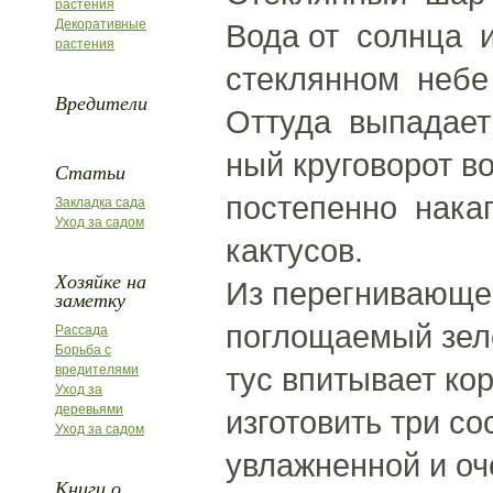
растения
Декоративные
Вода от солнца и
растения
стеклянном небе
Вредители
Оттуда выпадает
ный круговорот в
Статьи
постепенно нака
Закладка сада
Уход за садом
кактусов.
Хозяйке на
Из перегнивающе
заметку
поглощаемый зеле
Рассада
Борьба с
тус впитывает к
вредителями
Уход за
деревьями
изготовить три со
Уход за садом
увлажненной и о
Книги о