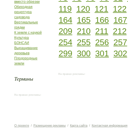
вместо обрезки
119
120
121
122
Обиходная
рецептура
садовода
164
165
166
167
Вертикальные
грядки
209
210
211
212
К земле с наукой
Культура
254
255
256
257
БОНСАИ
Выращивание
299
300
301
302
деревьев
Плодородные
земли
На правах рекламы:
Термины
На правах рекламы:
О проекте
/
Размещение рекламы
/
Карта сайта
/
Контактная информация