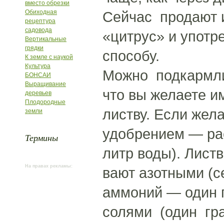
вместо обрезки
Обиходная
Сейчас продают 
рецептура
садовода
«цитрус» и употр
Вертикальные
грядки
способу.
К земле с наукой
Культура
Можно подкармли
БОНСАИ
Выращивание
что вы желаете и
деревьев
Плодородные
листву. Если же
земли
удобрением — ра
Термины
литр воды). Лист
На правах рекламы:
вают азотными (
аммоний — один 
солями (один гр