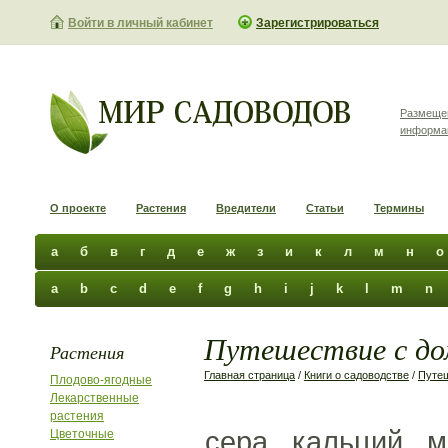
Войти в личный кабинет
Зарегистрироваться
Размеще
информа
О проекте
Растения
Вредители
Статьи
Термины
а
б
в
г
д
е
ж
з
и
к
л
м
н
о
a
b
c
d
e
f
g
h
i
j
k
l
m
n
Путешествие с до
Растения
Главная страница
/
Книги о садоводстве
/
Путе
Плодово-ягодные
Лекарственные
растения
сера, кальций, м
Цветочные