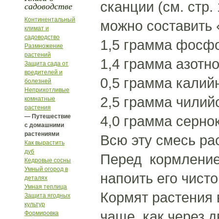
сканции (см. стр
садоводстве
Континентальный
можно составить 
климат и
садоводство
1,5 грамма фосф
Размножение
растений
1,4 грамма азотно
Защита сада от
вредителей и
0,5 грамма калий
болезней
Неприхотливые
2,5 грамма чилий
комнатные
растения
— Путешествие
4,0 грамма серно
с домашними
растениями
Всю эту смесь ра
Как вырастить
дуб
Перед кормление
Кедровые сосны
Умный огород в
напоить его чист
деталях
Умная теплица
Кормят растения 
Защита ягодных
культур
чаще, как через 
Формировка