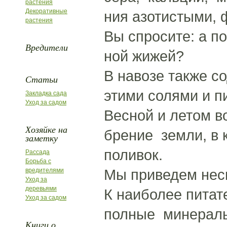
растения
Декоративные
ния азотистыми,
растения
Вы спросите: а п
Вредители
ной жижей?
В навозе также со
Статьи
этими солями и п
Закладка сада
Уход за садом
Весной и летом в
Хозяйке на
брение земли, в 
заметку
поливок.
Рассада
Борьба с
Мы приведем нес
вредителями
Уход за
деревьями
К наиболее пита
Уход за садом
полные минераль
Книги о