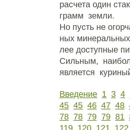
расчета один ста
грамм земли.
Но пусть не огорч
ных минеральных 
лее доступные пи
Сильным, наибол
является курины
Введение
1
3
4
45
45
46
47
48
78
78
79
79
81
119
120
121
122