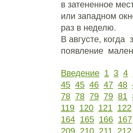
в затененное мес
или западном окн
раз в неделю.
В августе, когда 
появление мален
Введение
1
3
4
45
45
46
47
48
78
78
79
79
81
119
120
121
122
164
165
166
167
209
210
211
212