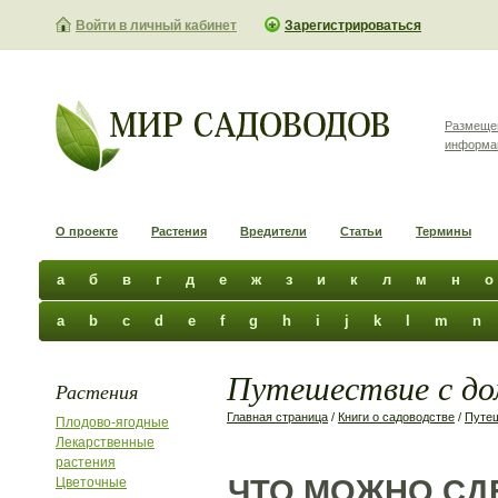
Войти в личный кабинет
Зарегистрироваться
Размеще
информа
О проекте
Растения
Вредители
Статьи
Термины
а
б
в
г
д
е
ж
з
и
к
л
м
н
о
a
b
c
d
e
f
g
h
i
j
k
l
m
n
Путешествие с до
Растения
Главная страница
/
Книги о садоводстве
/
Путе
Плодово-ягодные
Лекарственные
растения
ЧТО МОЖНО СД
Цветочные