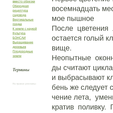
вместо обрезки
Обиходная
восемнадцать мес
рецептура
садовода
мое пышное
Вертикальные
грядки
После цветения 
К земле с наукой
Культура
остается голый к
БОНСАИ
Выращивание
вище.
деревьев
Плодородные
Неопытные оконн
земли
ды считают цикл
Термины
и выбрасывают кл
На правах рекламы:
бень же следует с
чение лета, умен
кратив поливку. 