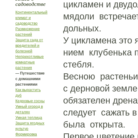
цикламен и двудо
садоводстве
Континентальный
мядоли встречает
климат и
садоводство
дольных.
Размножение
растений
У цикламена это 
Защита сада от
вредителей и
нием клубенька 
болезней
Неприхотливые
стебля.
комнатные
растения
— Путешествие
Весною растеньи
с домашними
растениями
с дерновой земле
Как вырастить
дуб
обязателен дрена
Кедровые сосны
Умный огород в
следует сажать в
деталях
Умная теплица
была открыта.
Защита ягодных
культур
Первое цветение 
Формировка