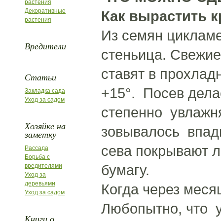
растения
Декоративные
Как вырастить 
растения
Из семян циклам
Вредители
стеньица. Свежи
ставят в прохлад
Статьи
+15°. Посев дела
Закладка сада
Уход за садом
степенно увлажня
Хозяйке на
зовывалось впади
заметку
сева покрывают л
Рассада
Борьба с
бумагу.
вредителями
Уход за
деревьями
Когда через меся
Уход за садом
Любопытно, что у
Книги о