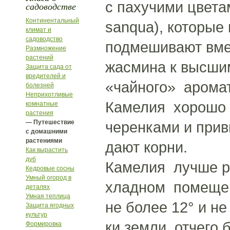
с пахучими цвета
садоводстве
Континентальный
sanqua), которые
климат и
садоводство
подмешивают вме
Размножение
растений
жасмина к высши
Защита сада от
вредителей и
«чайного» аромат
болезней
Неприхотливые
Камелия хорошо
комнатные
растения
— Путешествие
черенками и прив
с домашними
растениями
дают корни.
Как вырастить
дуб
Камелия лучше ра
Кедровые сосны
Умный огород в
хладном помещен
деталях
Умная теплица
не более 12° и н
Защита ягодных
культур
ки земли, отчего
Формировка