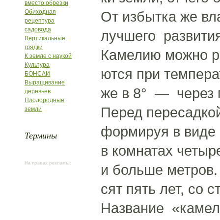
вместо обрезки
Обиходная
От избытка же вл
рецептура
садовода
лучшего развити
Вертикальные
грядки
Камелию можно р
К земле с наукой
Культура
ются при темпера
БОНСАИ
Выращивание
же в 8° — через 
деревьев
Плодородные
Перед пересадко
земли
формируя в виде 
Термины
в комнатах четыр
На правах рекламы:
и больше метров.
сят пять лет, со 
Название «камел