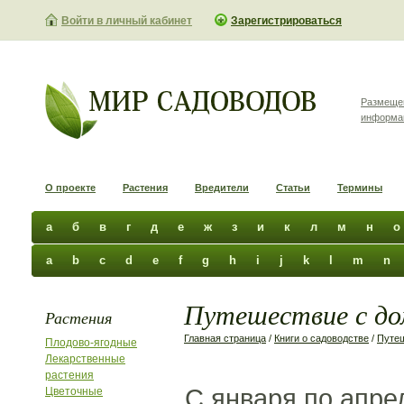
Войти в личный кабинет
Зарегистрироваться
Размеще
информа
О проекте
Растения
Вредители
Статьи
Термины
а
б
в
г
д
е
ж
з
и
к
л
м
н
о
a
b
c
d
e
f
g
h
i
j
k
l
m
n
Путешествие с до
Растения
Главная страница
/
Книги о садоводстве
/
Путе
Плодово-ягодные
Лекарственные
растения
С января по апре
Цветочные