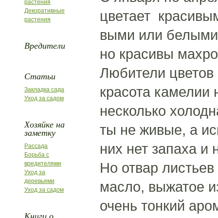
растения
Декоративные
цветает красивым
растения
выми или белыми
Вредители
но красивы махро
Любители цветов 
Статьи
красота камелии 
Закладка сада
Уход за садом
несколько холодна
Хозяйке на
ты не живые, а и
заметку
них нет запаха и 
Рассада
Борьба с
Но отвар листьев
вредителями
Уход за
деревьями
масло, выжатое и
Уход за садом
очень тонкий аро
Книги о