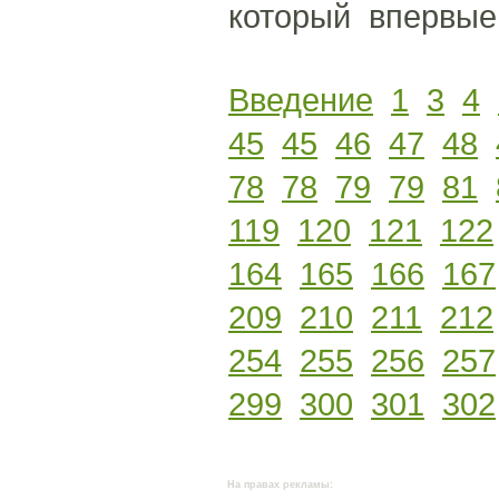
который впервые 
Введение
1
3
4
45
45
46
47
48
78
78
79
79
81
119
120
121
122
164
165
166
167
209
210
211
212
254
255
256
257
299
300
301
302
На правах рекламы: