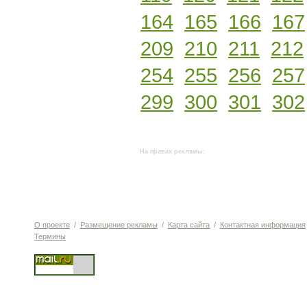
164
165
166
167
209
210
211
212
254
255
256
257
299
300
301
302
На правах рекламы:
О проекте
/
Размещение рекламы
/
Карта сайта
/
Контактная информация
Термины