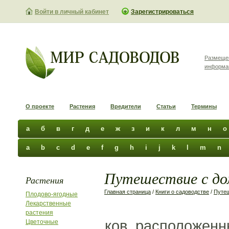
Войти в личный кабинет
Зарегистрироваться
Размеще
информа
О проекте
Растения
Вредители
Статьи
Термины
а
б
в
г
д
е
ж
з
и
к
л
м
н
о
a
b
c
d
e
f
g
h
i
j
k
l
m
n
Путешествие с до
Растения
Главная страница
/
Книги о садоводстве
/
Путе
Плодово-ягодные
Лекарственные
растения
ков, расположенн
Цветочные