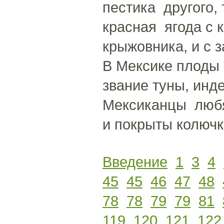
пестика другого,
красная ягода с
крыжовника, и с 
В Мексике плоды 
звание туны, инд
Мексиканцы любя
и покрыты колючк
Введение
1
3
4
45
45
46
47
48
78
78
79
79
81
119
120
121
122