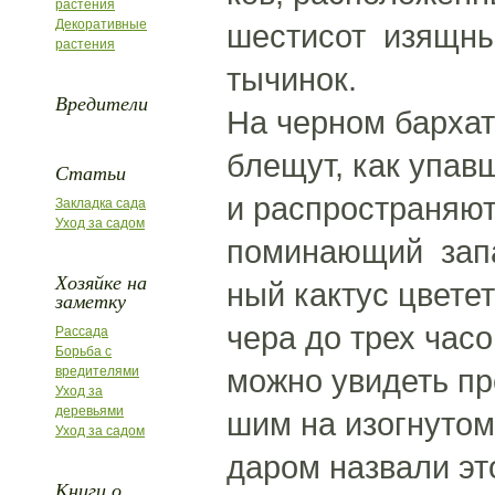
растения
Декоративные
шестисот изящны
растения
тычинок.
Вредители
На черном бархат
блещут, как упав
Статьи
и распространяют
Закладка сада
Уход за садом
поминающий запа
Хозяйке на
ный кактус цветет
заметку
чера до трех часо
Рассада
Борьба с
можно увидеть пр
вредителями
Уход за
деревьями
шим на изогнутом
Уход за садом
даром назвали эт
Книги о