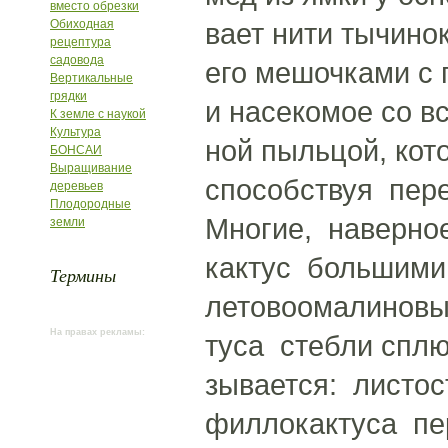
вместо обрезки
Обиходная
вает нити тычинок
рецептура
садовода
его мешочками с 
Вертикальные
грядки
и насекомое со в
К земле с наукой
Культура
ной пыльцой, кот
БОНСАИ
Выращивание
способствуя пер
деревьев
Плодородные
Многие, наверное
земли
кактус большими
Термины
летовоомалиновы
На правах рекламы:
туса стебли сплю
зывается: листо
филлокактуса пер