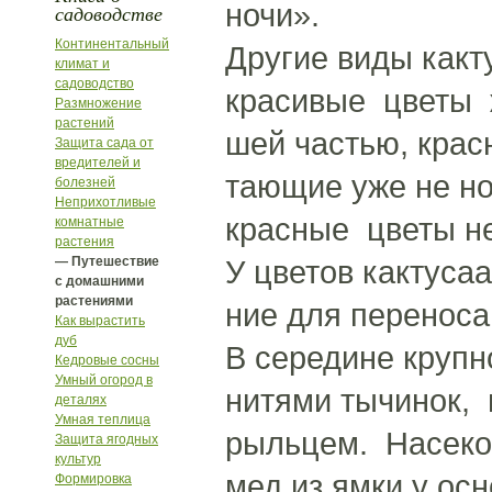
ночи».
садоводстве
Континентальный
Другие виды какт
климат и
садоводство
красивые цветы ж
Размножение
растений
шей частью, красн
Защита сада от
вредителей и
тающие уже не н
болезней
Неприхотливые
красные цветы н
комнатные
растения
— Путешествие
У цветов кактуса
с домашними
растениями
ние для перенос
Как вырастить
дуб
В середине крупн
Кедровые сосны
Умный огород в
нитями тычинок,
деталях
Умная теплица
рыльцем. Насеком
Защита ягодных
культур
мед из ямки у осн
Формировка