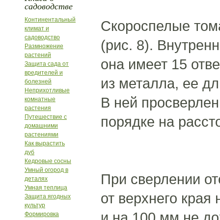
садоводстве
Континентальный
Скороспелые том
климат и
садоводство
(рис. 8). Внутрен
Размножение
растений
она имеет 15 отв
Защита сада от
вредителей и
из металла, ее д
болезней
Неприхотливые
В ней просверлен
комнатные
растения
Путешествие с
порядке на рассто
домашними
растениями
Как вырастить
дуб
Кедровые сосны
Умный огород в
При сверлении от
деталях
Умная теплица
от верхнего края 
Защита ягодных
культур
и на 100 мм не д
Формировка