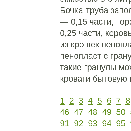
Бочка-труба запо
— 0,15 части, то
0,25 части, коров
из крошек пенопл
пенопласт с гран
такие гранулы мо
кровати бытовую 
1
2
3
4
5
6
7
8
46
47
48
49
50
91
92
93
94
95