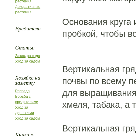
растения
Декоративные
растения
Основания круга 
Вредители
пробкой, чтобы во
Статьи
Закладка сада
Уход за садом
Вертикальная гря
Хозяйке на
почвы по всему п
заметку
для выращивания 
Рассада
Борьба с
хмеля, табака, а 
вредителями
Уход за
деревьями
Уход за садом
Вертикальная гря
Книги о