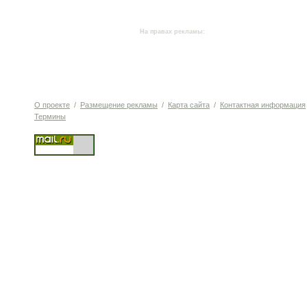
На правах рекламы:
О проекте
/
Размещение рекламы
/
Карта сайта
/
Контактная информация
Термины