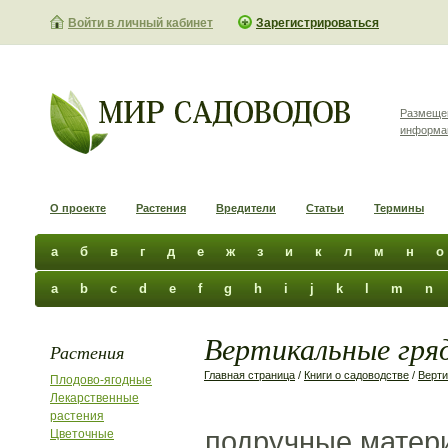
Войти в личный кабинет
Зарегистрироваться
Размеще
информа
О проекте
Растения
Вредители
Статьи
Термины
а
б
в
г
д
е
ж
з
и
к
л
м
н
о
a
b
c
d
e
f
g
h
i
j
k
l
m
n
Вертикальные гряд
Растения
Главная страница
/
Книги о садоводстве
/
Верти
Плодово-ягодные
Лекарственные
растения
подручные матер
Цветочные