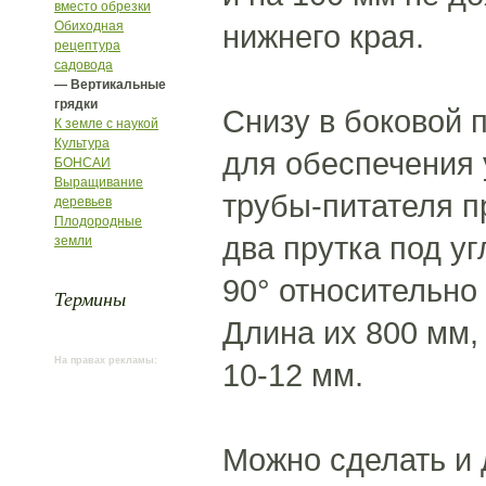
вместо обрезки
Обиходная
нижнего края.
рецептура
садовода
— Вертикальные
грядки
Снизу в боковой 
К земле с наукой
Культура
для обеспечения 
БОНСАИ
Выращивание
трубы-питателя 
деревьев
Плодородные
два прутка под у
земли
90° относительно 
Термины
Длина их 800 мм,
На правах рекламы:
10-12 мм.
Можно сделать и