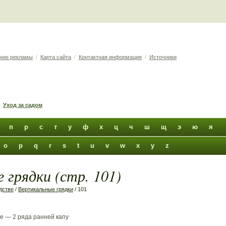
ние рекламы
/
Карта сайта
/
Контактная информация
/
Источники
Уход за садом
п
р
с
т
у
ф
х
ц
ч
ш
щ
э
ю
я
o
p
q
r
s
t
u
v
w
x
y
z
 грядки (стр. 101)
дстве
/
Вертикальные грядки
/ 101
не — 2 ряда ранней капу