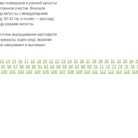
вы помидоров и ранней капусты
еланном участке. Вначале
у капусты с междурядьями
ду 30-33 см, а позже — рассаду
ду рядами капусты.
местное выращивание картофеля
 кукурузы (один ряд), моркови
тур смешивают и высевают.
13
14
15
16
17
18
19
20
21
22
23
24
25
26
27
28
29
30
31
32
33
34
3
55
56
57
58
59
60
61
62
63
64
65
66
67
68
69
70
71
72
73
74
75
76
100
101
102
103
104
105
106
107
108
109
110
111
112
113
114
115
116