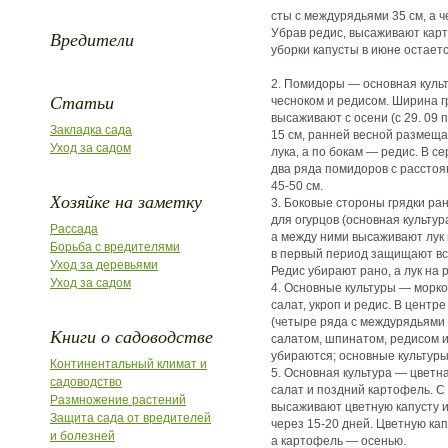
сты с междурядьями 35 см, а ч
Убрав редис, высаживают карт
Вредители
уборки капусты в июне остает
2. Помидоры — основная культ
Статьи
чесноком и редисом. Ширина гр
высаживают с осени (с 29. 09 п
Закладка сада
15 см, ранней весной размеща
Уход за садом
лука, а по бокам — редис. В 
два ряда помидоров с рассто
45-50 см.
Хозяйке на заметку
3. Боковые стороны грядки ра
для огурцов (основная культур
Рассада
а между ними высаживают лук н
Борьба с вредителями
в первый период защищают вс
Уход за деревьями
Редис убирают рано, а лук на 
Уход за садом
4. Основные культуры — морко
салат, укроп и редис. В центр
(четыре ряда с междурядьями 
Книги о садоводстве
салатом, шпинатом, редисом и
убираются; основные культуры
Континентальный климат и
5. Основная культура — цветн
садоводство
салат и поздний картофель. С
Размножение растений
высаживают цветную капусту и
Защита сада от вредителей
через 15-20 дней. Цветную кап
и болезней
а картофель — осенью.