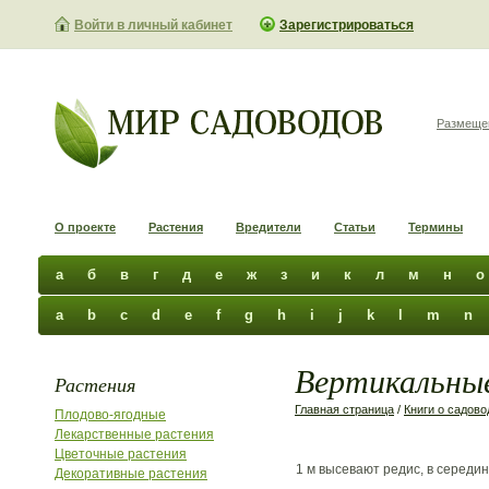
Войти в личный кабинет
Зарегистрироваться
Размеще
О проекте
Растения
Вредители
Статьи
Термины
а
б
в
г
д
е
ж
з
и
к
л
м
н
о
a
b
c
d
e
f
g
h
i
j
k
l
m
n
Вертикальные
Растения
Главная страница
/
Книги о садово
Плодово-ягодные
Лекарственные растения
Цветочные растения
1 м высевают редис, в середи
Декоративные растения