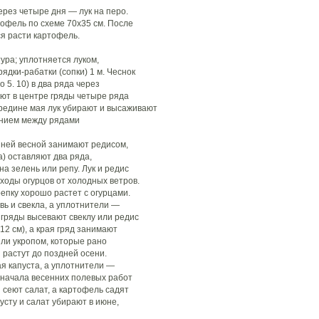
ерез четыре дня — лук на перо.
офель по схеме 70x35 см. После
ся расти картофель.
ура; уплотняется луком,
ядки-рабатки (сопки) 1 м. Чеснок
о 5. 10) в два ряда через
ют в центре гряды четыре ряда
середине мая лук убирают и высаживают
янием между рядами
нней весной занимают редисом,
а) оставляют два ряда,
а зелень или репу. Лук и редис
ходы огурцов от холодных ветров.
репку хорошо растет с огурцами.
вь и свекла, а уплотнители —
е гряды высевают свеклу или редис
12 см), а края гряд занимают
ли укропом, которые рано
 растут до поздней осени.
ая капуста, а уплотнители —
 начала весенних полевых работ
 сеют салат, а картофель садят
усту и салат убирают в июне,