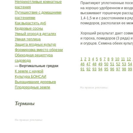
Неприхотливые комнатные
Практикуют уплотненные посе
растения
на хорошо удобренном и возд
Путешествие с домашними
высаживают горшечную рассад
растениями
1,4-1,5 м и с расстоянием в ря
Как вырастить дуб
помидоров, располагая ее меж
Кедровые сосны
Хороший результат дает сов
Умный огород в деталях
и гороха, помидоров (3 ряда) и
Умная теплица
и огурцов. Семена обеих куль
Защита ягодных культур
Формировка вместо обрезки
Обиходная рецептура
1
2
3
4
5
6
7
8
9
10
11
12
садовода
46
47
48
49
50
51
52
53
54
— Вертикальные грядки
91
92
93
94
95
96
97
98
99
К земле с наукой
Культура БОНСАИ
Выращивание деревьев
Плодородные земли
На правах рекламы:
Термины
На правах рекламы: