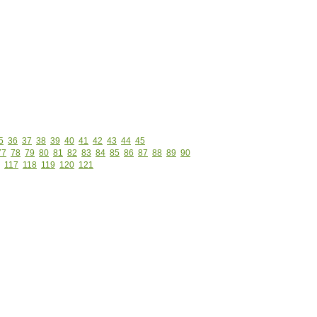
5
36
37
38
39
40
41
42
43
44
45
77
78
79
80
81
82
83
84
85
86
87
88
89
90
117
118
119
120
121