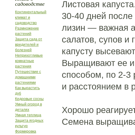
Листовая капуста
садоводстве
Континентальный
30-40 дней после
климат и
садоводство
лизин — важная а
Размножение
растений
салатов, супов и
Защита сада от
вредителей и
капусту высевают
болезней
Неприхотливые
Выращивают ее и 
комнатные
растения
Путешествие с
способом, по 2-3
домашними
растениями
и расстоянием в р
Как вырастить
дуб
Кедровые сосны
Умный огород в
Хорошо реагирует
деталях
Умная теплица
Семена выращива
Защита ягодных
культур
Формировка