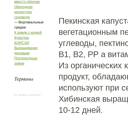
вместо обрезки
Обиходная
рецептура
садовода
Пекинская капуст
— Вертикальные
грядки
вегетационным п
К земле с наукой
Культура
углеводы, пектин
БОНСАИ
Выращивание
В1, В2, PР а вита
деревьев
Плодородные
Из органических 
земли
продукт, обладаю
Термины
используют при с
На правах рекламы:
Хибинская выращи
10-12 дней.