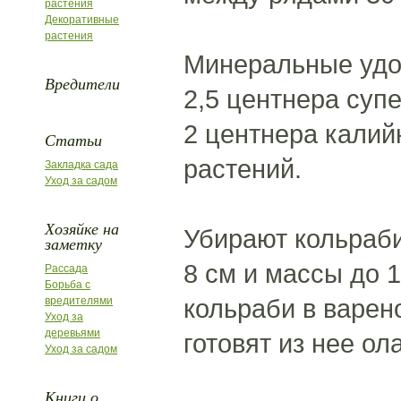
растения
Декоративные
растения
Минеральные удоб
Вредители
2,5 центнера суп
2 центнера калий
Статьи
растений.
Закладка сада
Уход за садом
Хозяйке на
Убирают кольраби
заметку
8 см и массы до 
Рассада
Борьба с
кольраби в варен
вредителями
Уход за
деревьями
готовят из нее ол
Уход за садом
Книги о