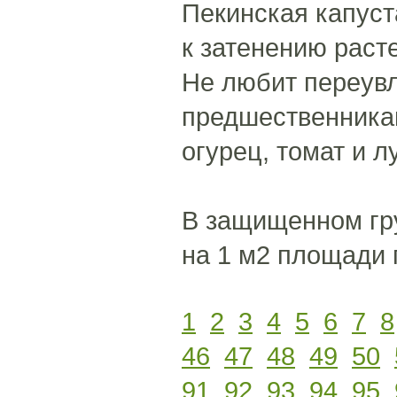
Пекинская капуст
к затенению раст
Не любит переув
предшественника
огурец, томат и лу
В защищенном гру
на 1 м2 площади 
1
2
3
4
5
6
7
8
46
47
48
49
50
91
92
93
94
95