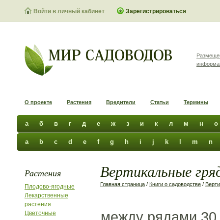
Войти в личный кабинет
Зарегистрироваться
Размеще
информа
О проекте
Растения
Вредители
Статьи
Термины
а
б
в
г
д
е
ж
з
и
к
л
м
н
о
a
b
c
d
e
f
g
h
i
j
k
l
m
n
Вертикальные гряд
Растения
Главная страница
/
Книги о садоводстве
/
Верти
Плодово-ягодные
Лекарственные
растения
между рядами 30 
Цветочные