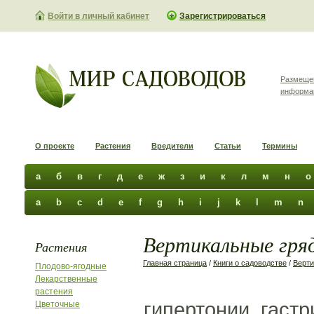
Войти в личный кабинет
Зарегистрироваться
Размеще
информа
О проекте
Растения
Вредители
Статьи
Термины
а
б
в
г
д
е
ж
з
и
к
л
м
н
о
a
b
c
d
e
f
g
h
i
j
k
l
m
n
Вертикальные гряд
Растения
Главная страница
/
Книги о садоводстве
/
Верти
Плодово-ягодные
Лекарственные
растения
гипертонии, гастр
Цветочные