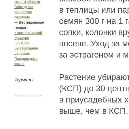
вместо обрезки
Обиходная
в теплицы или па
рецептура
садовода
семян 300 г на 1
— Вертикальные
грядки
сопки, колонки в
К земле с наукой
Культура
посеве. Уход за 
БОНСАИ
Выращивание
за эстрагоном и 
деревьев
Плодородные
земли
Растение убирают
Термины
(КСП) до 30 цент
На правах рекламы:
в приусадебных х
выше, чем в КСП.