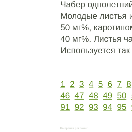
Чабер однолетний
Молодые листья и
50 мг%, каротино
40 мг%. Листья ч
Используется так 
1
2
3
4
5
6
7
8
46
47
48
49
50
91
92
93
94
95
На правах рекламы: