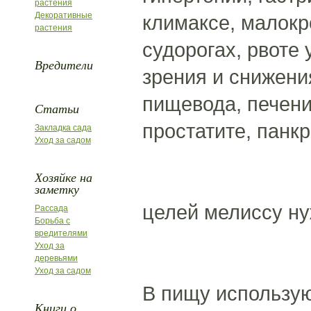
растения
Декоративные
климаксе, малокр
растения
судорогах, рвоте
Вредители
зрения и снижени
пищевода, печени
Статьи
простатите, панк
Закладка сада
Уход за садом
Хозяйке на
заметку
целей мелиссу ну
Рассада
Борьба с
вредителями
Уход за
деревьями
Уход за садом
В пищу использую
Книги о