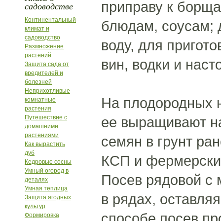
приправу к борщ
садоводстве
Континентальный
блюдам, соусам; 
климат и
садоводство
воду, для пригот
Размножение
растений
вин, водки и наст
Защита сада от
вредителей и
болезней
Неприхотливые
На плодородных н
комнатные
растения
Путешествие с
ее выращивают на
домашними
растениями
семян в грунт ра
Как вырастить
дуб
КСП и фермерских 
Кедровые сосны
Умный огород в
Посев рядовой с
деталях
Умная теплица
в рядах, оставля
Защита ягодных
культур
способе посев пр
Формировка