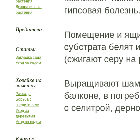
растения
Декоративные
гипсовая болезнь
растения
Вредители
Помещение и ящи
субстрата белят 
Статьи
(сжигают серу на
Закладка сада
Уход за садом
Хозяйке на
Выращивают шампи
заметку
балконе, в погре
Рассада
Борьба с
с селитрой, дерн
вредителями
Уход за
деревьями
Уход за садом
Книги о