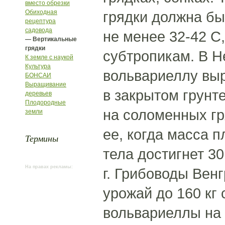
вместо обрезки
Обиходная
грядки должна бы
рецептура
садовода
не менее 32-42 С,
— Вертикальные
грядки
субтропикам. В 
К земле с наукой
Культура
вольвариеллу вы
БОНСАИ
Выращивание
в закрытом грунт
деревьев
Плодородные
на соломенных г
земли
ее, когда масса п
Термины
тела достигнет 30
На правах рекламы:
г. Грибоводы Вен
урожай до 160 кг
вольвариеллы на 