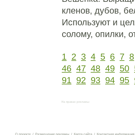
кленов, дубов, б
Используют и цел
солому, опилки, 
1
2
3
4
5
6
7
8
46
47
48
49
50
91
92
93
94
95
На правах рекламы:
О проекте
/
Размещение рекламы
/
Карта сайта
/
Контактная информация