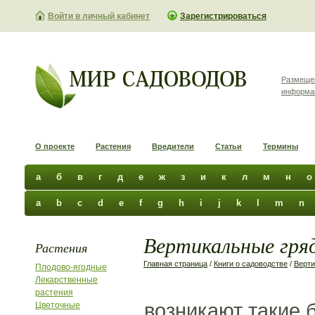
Войти в личный кабинет
Зарегистрироваться
Размеще
информа
О проекте
Растения
Вредители
Статьи
Термины
а
б
в
г
д
е
ж
з
и
к
л
м
н
о
a
b
c
d
e
f
g
h
i
j
k
l
m
n
Вертикальные гряд
Растения
Главная страница
/
Книги о садоводстве
/
Верти
Плодово-ягодные
Лекарственные
растения
возникают такие б
Цветочные