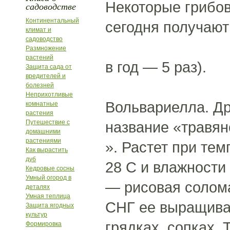
Некоторые грибо
садоводстве
Континентальный
сегодня получают 
климат и
садоводство
Размножение
растений
в год — 5 раз).
Защита сада от
вредителей и
болезней
Неприхотливые
Вольвариелла. Др
комнатные
растения
Путешествие с
название «травя
домашними
растениями
». Растет при те
Как вырастить
дуб
28 С и влажности
Кедровые сосны
Умный огород в
— рисовая солома
деталях
Умная теплица
СНГ ее выращива
Защита ягодных
культур
грядках, сопках.
Формировка