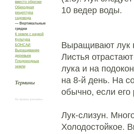
вместо обрезки
Обиходная
10 ведер воды.
рецептура
садовода
— Вертикальные
грядки
К земле с наукой
Культура
Выращивают лук п
БОНСАИ
Выращивание
Листья отрастают
деревьев
Плодородные
лука и на подокон
земли
на 8-й день. На с
Термины
обычно, если его
На правах рекламы:
Лук-слизун. Мног
Холодостойкое. В