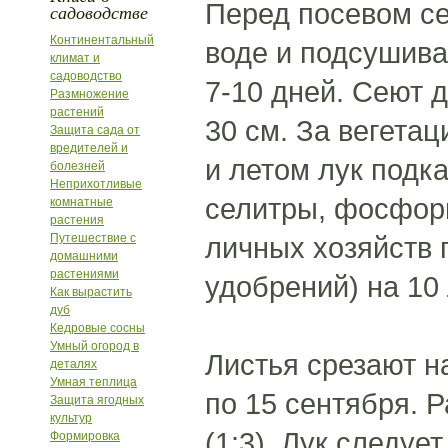
Перед посевом се
садоводстве
Континентальный
воде и подсушива
климат и
садоводство
7-10 дней. Сеют 
Размножение
растений
30 см. За вегета
Защита сада от
вредителей и
и летом лук подк
болезней
Неприхотливые
селитры, фосфорн
комнатные
растения
Путешествие с
личных хозяйств 
домашними
растениями
удобрений) на 10 
Как вырастить
дуб
Кедровые сосны
Умный огород в
Листья срезают на
деталях
Умная теплица
по 15 сентября. 
Защита ягодных
культур
(1:3). Лук следуе
Формировка