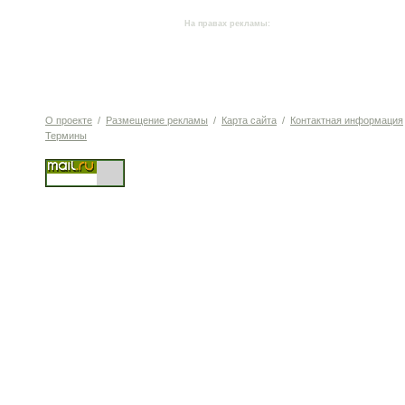
На правах рекламы:
О проекте
/
Размещение рекламы
/
Карта сайта
/
Контактная информация
Термины