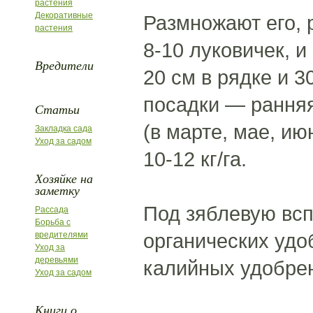
растения
Декоративные
Размножают его, 
растения
8-10 луковичек, и
Вредители
20 см в рядке и 
посадки — ранняя
Статьи
(в марте, мае, ию
Закладка сада
Уход за садом
10-12 кг/га.
Хозяйке на
заметку
Под зяблевую всп
Рассада
Борьба с
органических удо
вредителями
Уход за
деревьями
калийных удобре
Уход за садом
Книги о