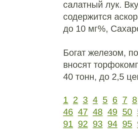
салатный лук. Вк
содержится аскор
до 10 мг%, Сахар
Богат железом, п
вносят торфокомп
40 тонн, до 2,5 
1
2
3
4
5
6
7
8
46
47
48
49
50
91
92
93
94
95