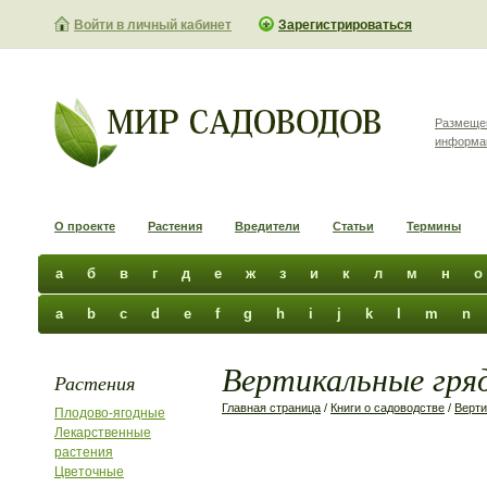
Войти в личный кабинет
Зарегистрироваться
Размеще
информа
О проекте
Растения
Вредители
Статьи
Термины
а
б
в
г
д
е
ж
з
и
к
л
м
н
о
a
b
c
d
e
f
g
h
i
j
k
l
m
n
Вертикальные гряд
Растения
Главная страница
/
Книги о садоводстве
/
Верти
Плодово-ягодные
Лекарственные
растения
Цветочные